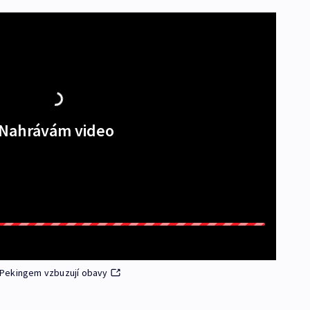
Nahrávám video
 Pekingem vzbuzují obavy