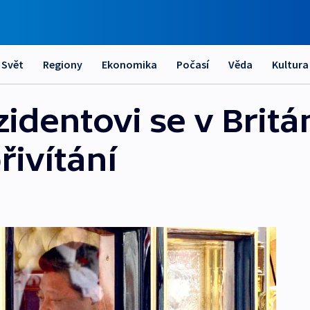
Svět
Regiony
Ekonomika
Počasí
Věda
Kultura
dentovi se v Britán
řivítání