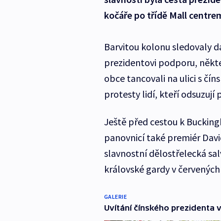
kočáře po třídě Mall centr
Barvitou kolonu sledovaly da
prezidentovi podporu, někteř
obce tancovali na ulici s čín
protesty lidí, kteří odsuzují
Ještě před cestou k Bucking
panovnicí také premiér Dav
slavnostní dělostřelecká sal
královské gardy v červených
GALERIE
Uvítání čínského prezidenta v 