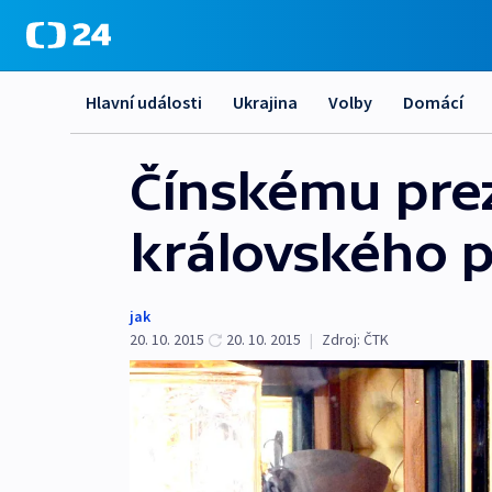
Hlavní události
Ukrajina
Volby
Domácí
Čínskému prezi
královského p
jak
20. 10. 2015
20. 10. 2015
|
Zdroj:
ČTK