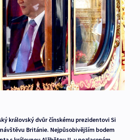
itský královský dvůr čínskému prezidentovi Si
l návštěvu Británie. Nejpůsobivějším bodem
enta s královnou Alžbětou II. v pozlaceném