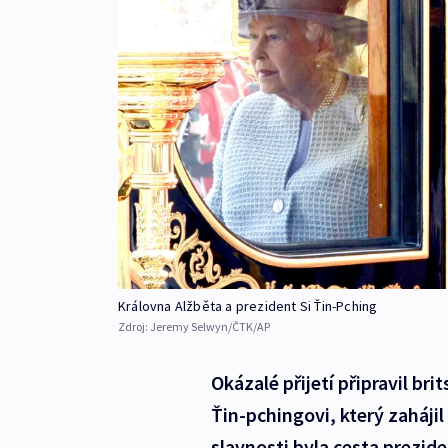
Královna Alžběta a prezident Si Ťin-Pching
Zdroj:
Jeremy Selwyn/ČTK/AP
Okázalé přijetí připravil br
Ťin-pchingovi, který zaháji
slavnosti byla cesta prezid