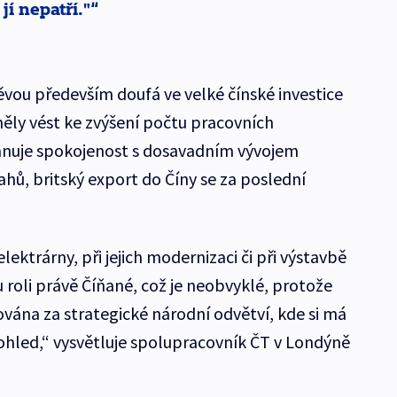
jí nepatří."
štěvou především doufá ve velké čínské investice
měly vést ke zvýšení počtu pracovních
panuje spokojenost s dosavadním vývojem
ů, britský export do Číny se za poslední
elektrárny, při jejich modernizaci či při výstavbě
 roli právě Číňané, což je neobvyklé, protože
ována za strategické národní odvětví, kde si má
ohled,“ vysvětluje spolupracovník ČT v Londýně