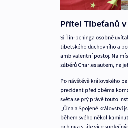
Přítel Tibeťanů v
Si Ťin-pchinga osobně uvítal
tibetského duchovního a pol
ambivalentní postoj. Na mís
záběrů Charles autem, na jeho
Po návštěvě královského pal
prezident před oběma komor
světa se prý právě touto ins
„Čína a Spojené království js
během svého několikaminuto
pchinga stále více společný