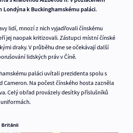
em Londýna k Buckinghamskému paláci.
vy lidí, mnozí z nich vyjadřovali čínskému
í jej naopak kritizovali. Zástupci místní čínské
skými draky. V průběhu dne se očekávají další
 porušování lidských práv v Číně.
hamskému paláci uvítali prezidenta spolu s
id Cameron. Na počest čínského hosta zazněla
va. Celý obřad provázely desítky příslušníků
 uniformách.
Británii