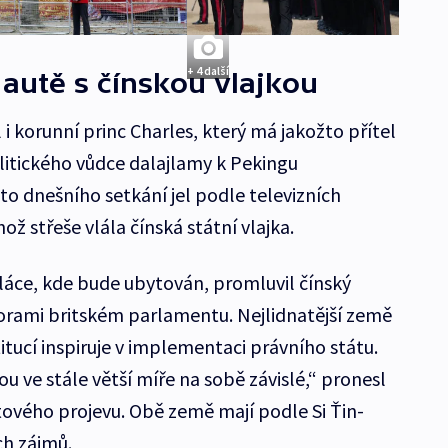
+ 4 další
 autě s čínskou vlajkou
 i korunní princ Charles, který má jakožto přítel
itického vůdce dalajlamy k Pekingu
to dnešního setkání jel podle televizních
ž střeše vlála čínská státní vlajka.
áce, kde bude ubytován, promluvil čínský
ami britském parlamentu. Nejlidnatější země
titucí inspiruje v implementaci právního státu.
ou ve stále větší míře na sobě závislé,“ pronesl
vého projevu. Obě země mají podle Si Ťin-
ch zájmů.