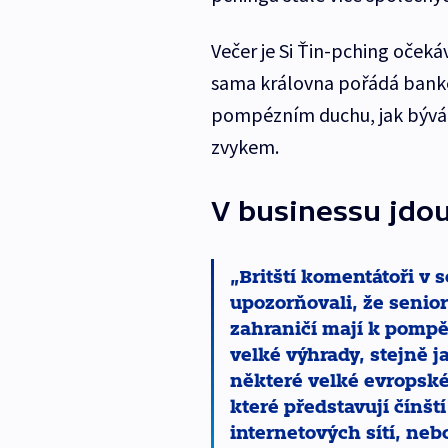
Večer je Si Ťin-pching oček
sama královna pořádá banket
pompézním duchu, jak bývá u
zvykem.
V businessu jdou
Britští komentátoři v 
upozorňovali, že senior
zahraničí mají k pompě 
velké výhrady, stejně ja
některé velké evropské
které představují čínští
internetových sítí, neb