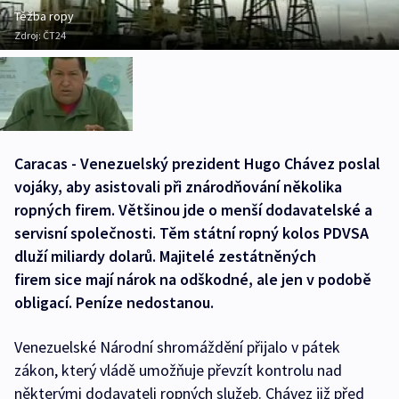
Těžba ropy
Zdroj:
ČT24
Caracas - Venezuelský prezident Hugo Chávez poslal
vojáky, aby asistovali při znárodňování několika
ropných firem. Většinou jde o menší dodavatelské a
servisní společnosti. Těm státní ropný kolos PDVSA
dluží miliardy dolarů. Majitelé zestátněných
firem sice mají nárok na odškodné, ale jen v podobě
obligací. Peníze nedostanou.
Venezuelské Národní shromáždění přijalo v pátek
zákon, který vládě umožňuje převzít kontrolu nad
některými dodavateli ropných služeb. Chávez již před