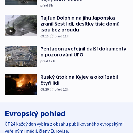
před 8
h
Tajfun Dolphin na jihu Japonska
zranil šest lidí, desítky tisíc domů
jsou bez proudu
09:15
před 11
h
Pentagon zveřejnil další dokumenty
o pozorování UFO
před 12
h
Ruský útok na Kyjev a okolí zabil
čtyři lidi
08:20
před 12
h
Evropský pohled
ČT24 každý den vybírá z obsahu publikovaného evropskými
veřejnými médii, členy Eurovize.