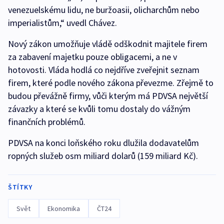
venezuelskému lidu, ne buržoasii, olicharchům nebo
imperialistům,“ uvedl Chávez.
Nový zákon umožňuje vládě odškodnit majitele firem
za zabavení majetku pouze obligacemi, a ne v
hotovosti. Vláda hodlá co nejdříve zveřejnit seznam
firem, které podle nového zákona převezme. Zřejmě to
budou převážně firmy, vůči kterým má PDVSA největší
závazky a které se kvůli tomu dostaly do vážným
finančních problémů.
PDVSA na konci loňského roku dlužila dodavatelům
ropných služeb osm miliard dolarů (159 miliard Kč).
ŠTÍTKY
Svět
Ekonomika
ČT24