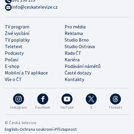
info@ceskatelevize.cz
TV program
Pro média
Živé vysílání
Reklama
TV poplatky
Studio Brno
Teletext
Studio Ostrava
Podcasty
Rada ČT
Počasí
Kariéra
E-shop
Podávání námětů
Mobilní a TV aplikace
Časté dotazy
Vše o ČT
Kontakty
Instagram
Facebook
YouTube
X
Threads
© Česká televize
•
•
English
Ochrana soukromí
Přístupnost