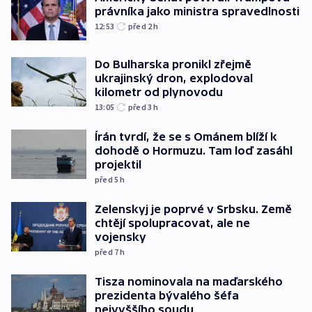
právníka jako ministra spravedlnosti
12:53
před 2
h
Do Bulharska pronikl zřejmě
ukrajinský dron, explodoval
kilometr od plynovodu
13:05
před 3
h
Írán tvrdí, že se s Ománem blíží k
dohodě o Hormuzu. Tam loď zasáhl
projektil
před 5
h
Zelenskyj je poprvé v Srbsku. Země
chtějí spolupracovat, ale ne
vojensky
před 7
h
Tisza nominovala na maďarského
prezidenta bývalého šéfa
nejvyššího soudu