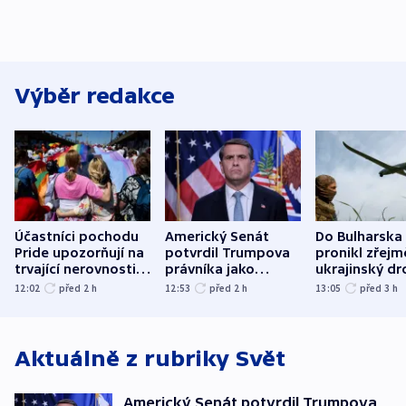
Výběr redakce
Účastníci pochodu
Americký Senát
Do Bulharska
Pride upozorňují na
potvrdil Trumpova
pronikl zřejm
trvající nerovnosti i
právníka jako
ukrajinský dr
společenskou
ministra
explodoval k
12:02
před 2
h
12:53
před 2
h
13:05
před 3
h
atmosféru
spravedlnosti
od plynovod
Aktuálně z rubriky
Svět
Americký Senát potvrdil Trumpova