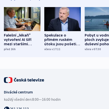
Falešní „lékaři“
Spekulace o
Pobyt u vodn
vytvoření AI šíří
přímém ruském
ploch zvyšuje
mezi staršími
útoku jsou pošetilé,
duševní poho
Poláky nebezpečné
míní estonský
ukázala
před 16
h
včera v 17:11
včera v 07:30
zdravotní rady
bezpečnostní
mezinárodní 
expert
Divácké centrum
každý všední den:
8:00—16:00 hodin
261 136 113