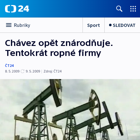
Sport
SLEDOVAT
Rubriky
Chávez opět znárodňuje.
Tentokrát ropné firmy
ČT24
8. 5. 2009
9. 5. 2009
|
Zdroj:
ČT24