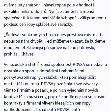
dvěma lety znárodnil hlavní ropné pole v hodnotě
několika miliard dolarů. Nyní se zaměřil na menší
společnosti, kterým není vláda schopná kvůli prudkému
poklesu cen ropy splácet své závazky.
„Šedesát soukromých firem dnes přestává existovat a
nebudou nám chybět. Teď můžeme ukázat, že budeme
mnohem efektivnější při správě našeho průmyslu,“
prohlásil Chávez.
Venezuelská státní ropná společnost PDVSA se nedávno
dostala do sporu s domácími i zahraničními
poskytovateli ropných služeb, kteří pomáhají těžit
místní těžkou ropu. PDVSA pozdě platí své závazky
těmto firmám a požaduje po nich vyjednání nových
kontraktů za nižší ceny, protože podle ní jsou současné
kontrakty s firmami vlivem klesajících cen ropy
nadhodnocené. „To, co patří PDVSA, patří