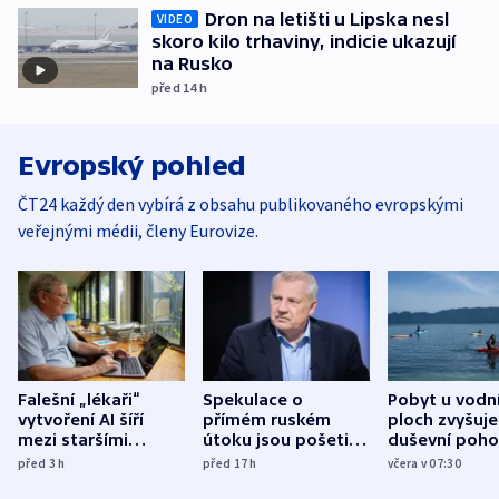
Dron na letišti u Lipska nesl
VIDEO
skoro kilo trhaviny, indicie ukazují
na Rusko
před 14
h
Evropský pohled
ČT24 každý den vybírá z obsahu publikovaného evropskými
veřejnými médii, členy Eurovize.
Falešní „lékaři“
Spekulace o
Pobyt u vodn
vytvoření AI šíří
přímém ruském
ploch zvyšuje
mezi staršími
útoku jsou pošetilé,
duševní poho
Poláky nebezpečné
míní estonský
ukázala
před 3
h
před 17
h
včera v 07:30
zdravotní rady
bezpečnostní
mezinárodní 