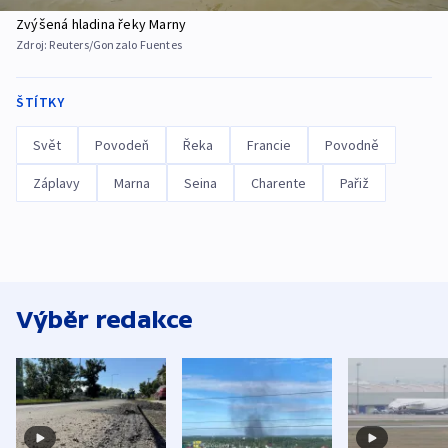
Zvýšená hladina řeky Marny
Zdroj:
Reuters/Gonzalo Fuentes
ŠTÍTKY
Svět
Povodeň
Řeka
Francie
Povodně
Záplavy
Marna
Seina
Charente
Pařiž
Výběr redakce