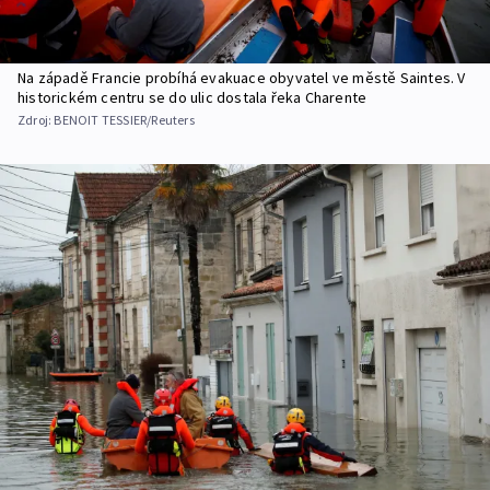
Na západě Francie probíhá evakuace obyvatel ve městě Saintes. V
historickém centru se do ulic dostala řeka Charente
Zdroj:
BENOIT TESSIER/Reuters