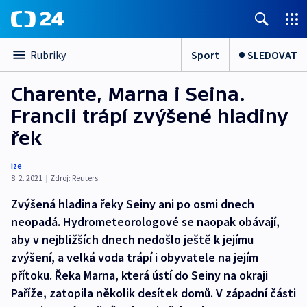
Sport
SLEDOVAT
Rubriky
Charente, Marna i Seina.
Francii trápí zvýšené hladiny
řek
ize
8. 2. 2021
|
Zdroj:
Reuters
Zvýšená hladina řeky Seiny ani po osmi dnech
neopadá. Hydrometeorologové se naopak obávají,
aby v nejbližších dnech nedošlo ještě k jejímu
zvýšení, a velká voda trápí i obyvatele na jejím
přítoku. Řeka Marna, která ústí do Seiny na okraji
Paříže, zatopila několik desítek domů. V západní části