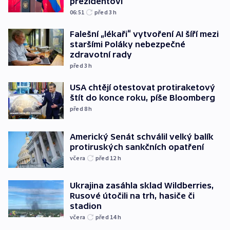
prezidentovi
06:51
před 3
h
Falešní „lékaři“ vytvoření AI šíří mezi
staršími Poláky nebezpečné
zdravotní rady
před 3
h
USA chtějí otestovat protiraketový
štít do konce roku, píše Bloomberg
před 8
h
Americký Senát schválil velký balík
protiruských sankčních opatření
včera
před 12
h
Ukrajina zasáhla sklad Wildberries,
Rusové útočili na trh, hasiče či
stadion
včera
před 14
h