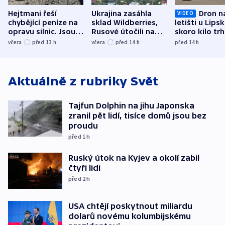
Hejtmani řeší
Ukrajina zasáhla
Dron n
VIDEO
chybějící peníze na
sklad Wildberries,
letišti u Lips
opravu silnic. Jsou
Rusové útočili na
skoro kilo trh
nenárokové, namítá
trh, hasiče či
indicie ukazuj
včera
před 13
h
včera
před 14
h
před 14
h
ministerstvo
stadion
Rusko
Aktuálně z rubriky
Svět
Tajfun Dolphin na jihu Japonska
zranil pět lidí, tisíce domů jsou bez
proudu
před 1
h
Ruský útok na Kyjev a okolí zabil
čtyři lidi
před 2
h
USA chtějí poskytnout miliardu
dolarů novému kolumbijskému