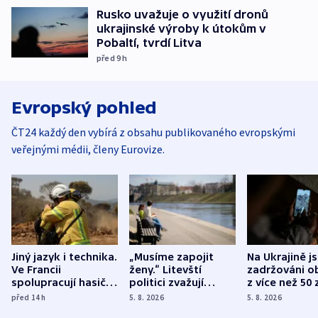
Rusko uvažuje o využití dronů
ukrajinské výroby k útokům v
Pobaltí, tvrdí Litva
před 9
h
Evropský pohled
ČT24 každý den vybírá z obsahu publikovaného evropskými
veřejnými médii, členy Eurovize.
Jiný jazyk i technika.
„Musíme zapojit
Na Ukrajině j
Ve Francii
ženy.“ Litevští
zadržováni o
spolupracují hasiči z
politici zvažují
z více než 50 
různých zemí
dohodu o
Bojovali na s
před 14
h
5. 8. 2026
5. 8. 2026
demografii
Ruska