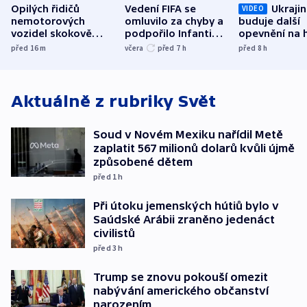
Opilých řidičů
Vedení FIFA se
Ukraji
VIDEO
nemotorových
omluvilo za chyby a
buduje další
vozidel skokově
podpořilo Infantina.
opevnění na h
přibylo, nejvíc ve
UEFA trvá na
s Běloruskem
před 16
m
včera
před 7
h
před 8
h
středních Čechách
bojkotu
Aktuálně z rubriky
Svět
Soud v Novém Mexiku nařídil Metě
zaplatit 567 milionů dolarů kvůli újmě
způsobené dětem
před 1
h
Při útoku jemenských hútiů bylo v
Saúdské Arábii zraněno jedenáct
civilistů
před 3
h
Trump se znovu pokouší omezit
nabývání amerického občanství
narozením