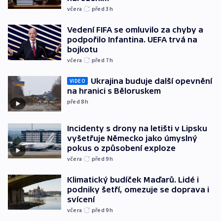
včera
před 3
h
Vedení FIFA se omluvilo za chyby a
podpořilo Infantina. UEFA trvá na
bojkotu
včera
před 7
h
Ukrajina buduje další opevnění
VIDEO
na hranici s Běloruskem
před 8
h
Incidenty s drony na letišti v Lipsku
vyšetřuje Německo jako úmyslný
pokus o způsobení exploze
včera
před 9
h
Klimatický budíček Maďarů. Lidé i
podniky šetří, omezuje se doprava i
svícení
včera
před 9
h