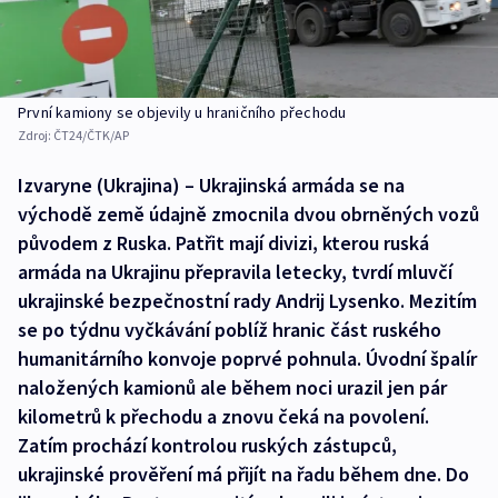
První kamiony se objevily u hraničního přechodu
Zdroj:
ČT24/ČTK/AP
Izvaryne (Ukrajina) – Ukrajinská armáda se na
východě země údajně zmocnila dvou obrněných vozů
původem z Ruska. Patřit mají divizi, kterou ruská
armáda na Ukrajinu přepravila letecky, tvrdí mluvčí
ukrajinské bezpečnostní rady Andrij Lysenko. Mezitím
se po týdnu vyčkávání poblíž hranic část ruského
humanitárního konvoje poprvé pohnula. Úvodní špalír
naložených kamionů ale během noci urazil jen pár
kilometrů k přechodu a znovu čeká na povolení.
Zatím prochází kontrolou ruských zástupců,
ukrajinské prověření má přijít na řadu během dne. Do