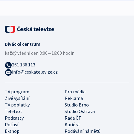
Divácké centrum
každý všední den:
8:00—16:00 hodin
261 136 113
info@ceskatelevize.cz
TV program
Pro média
Živé vysílání
Reklama
TV poplatky
Studio Brno
Teletext
Studio Ostrava
Podcasty
Rada ČT
Počasí
Kariéra
E-shop
Podávání námětů