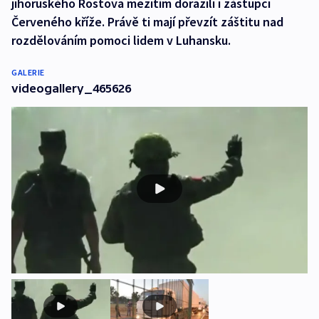
jihoruského Rostova mezitím dorazili i zástupci
Červeného kříže. Právě ti mají převzít záštitu nad
rozdělováním pomoci lidem v Luhansku.
GALERIE
videogallery_465626