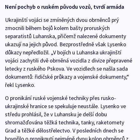
Není pochyb o ruském původu vozů, tvrdí armáda
Ukrajinští vojáci se zmíněných dvou obrněnců prý
zmocnili během bojů kolem bašty proruských
separatistů Luhanska, přičemž nalezené dokumenty
ukazují na jejich původ. Bezprostředně však Lysenko
důkazy nepředložil. „V bojích u Luhanska ukrajinští
vojáci zachytili dvě obrněná vozidla z divize přepravené
letecky z ruského Pskova. Ve vozidlech se našla sada
dokumentů: řidičské průkazy a vojenské dokumenty,“
řekl Lysenko.
O pronikání ruské vojenské techniky přes rusko-
ukrajinské hranice se spekuluje neustále. Lysenko ve
středu prohlásil, že v Luhansku je delší dobu
shromažďována těžká technika, tanky, raketomety
Grad a těžké dělostřelectvo. V posledních dnech se
hovořilo o proniknutí nejméně dvou kolon obrněnců z