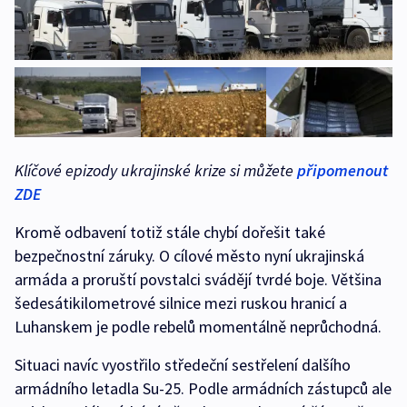
Klíčové epizody ukrajinské krize si můžete
připomenout
ZDE
Kromě odbavení totiž stále chybí dořešit také
bezpečnostní záruky. O cílové město nyní ukrajinská
armáda a proruští povstalci svádějí tvrdé boje. Většina
šedesátikilometrové silnice mezi ruskou hranicí a
Luhanskem je podle rebelů momentálně neprůchodná.
Situaci navíc vyostřilo středeční sestřelení dalšího
armádního letadla Su-25. Podle armádních zástupců ale