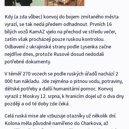
Kdy (a zda vůbec) konvoj do bojem zmítaného města
vyrazí, se tak nedá předem odhadnout. Prvních 16
bílých vozů KamAZ vjelo na přechod ve středu večer,
zatím však procházejí pouze ruskou kontrolou.
Odbavení z ukrajinské strany podle Lysenka začne
nejdříve dnes, protože Rusové dosud nedodali
potřebné dokumenty.
V téměř 270 vozech se podle ruských úřadů nachází 2
000 tun nákladu. Jde zejména o pitnou vodu, potraviny,
dětské potřeby a další humanitární pomoc. Konvoj
vyrazil z Moskvy 12. srpna, k hranicím dojel už o dva dny
později a od té doby zde čeká.
Celá ruská mise ale vzbuzuje otazníky už několik dní.
Kolona měla původně namířeno do Charkova, až