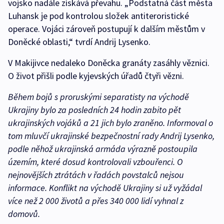
vojsko nadále získává převahu. „Podstatná část města
Luhansk je pod kontrolou složek antiteroristické
operace. Vojáci zároveň postupují k dalším městům v
Doněcké oblasti,“ tvrdí Andrij Lysenko.
V Makijivce nedaleko Doněcka granáty zasáhly věznici.
O život přišli podle kyjevských úřadů čtyři vězni.
Během bojů s proruskými separatisty na východě
Ukrajiny bylo za posledních 24 hodin zabito pět
ukrajinských vojáků a 21 jich bylo zraněno. Informoval o
tom mluvčí ukrajinské bezpečnostní rady Andrij Lysenko,
podle něhož ukrajinská armáda výrazně postoupila
územím, které dosud kontrolovali vzbouřenci. O
nejnovějších ztrátách v řadách povstalců nejsou
informace. Konflikt na východě Ukrajiny si už vyžádal
více než 2 000 životů a přes 340 000 lidí vyhnal z
domovů.