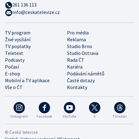
261 136 113
info@ceskatelevize.cz
TV program
Pro média
Živé vysílání
Reklama
TV poplatky
Studio Brno
Teletext
Studio Ostrava
Podcasty
Rada ČT
Počasí
Kariéra
E-shop
Podávání námětů
Mobilní a TV aplikace
Časté dotazy
Vše o ČT
Kontakty
Instagram
Facebook
YouTube
X
Threads
© Česká televize
•
•
English
Ochrana soukromí
Přístupnost