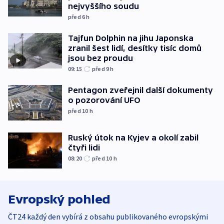
nejvyššího soudu
před 6
h
Tajfun Dolphin na jihu Japonska
zranil šest lidí, desítky tisíc domů
jsou bez proudu
09:15
před 9
h
Pentagon zveřejnil další dokumenty
o pozorování UFO
před 10
h
Ruský útok na Kyjev a okolí zabil
čtyři lidi
08:20
před 10
h
Evropský pohled
ČT24 každý den vybírá z obsahu publikovaného evropskými