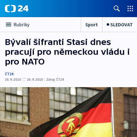
Sport
SLEDOVAT
Rubriky
Bývalí šifranti Stasi dnes
pracují pro německou vládu i
pro NATO
ČT24
26. 9. 2010
26. 9. 2010
|
Zdroj:
ČT24