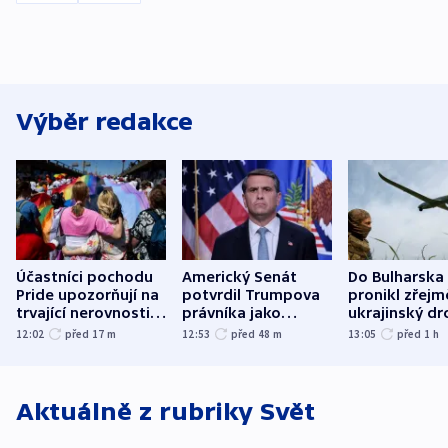
Výběr redakce
Účastníci pochodu
Americký Senát
Do Bulharska
Pride upozorňují na
potvrdil Trumpova
pronikl zřejm
trvající nerovnosti i
právníka jako
ukrajinský dr
společenskou
ministra
explodoval k
12:02
před 17
m
12:53
před 48
m
13:05
před 1
h
atmosféru
spravedlnosti
od plynovod
Aktuálně z rubriky
Svět