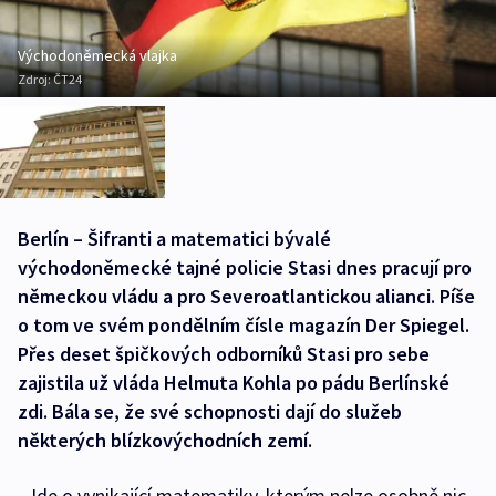
Východoněmecká vlajka
Zdroj:
ČT24
Berlín – Šifranti a matematici bývalé
východoněmecké tajné policie Stasi dnes pracují pro
německou vládu a pro Severoatlantickou alianci. Píše
o tom ve svém pondělním čísle magazín Der Spiegel.
Přes deset špičkových odborníků Stasi pro sebe
zajistila už vláda Helmuta Kohla po pádu Berlínské
zdi. Bála se, že své schopnosti dají do služeb
některých blízkovýchodních zemí.
„Jde o vynikající matematiky, kterým nelze osobně nic