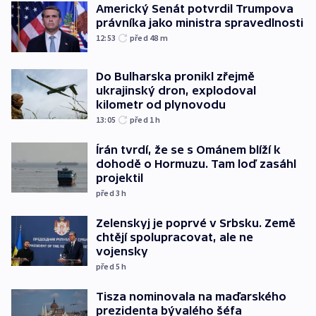
Americký Senát potvrdil Trumpova
právníka jako ministra spravedlnosti
12:53
před 48
m
Do Bulharska pronikl zřejmě
ukrajinský dron, explodoval
kilometr od plynovodu
13:05
před 1
h
Írán tvrdí, že se s Ománem blíží k
dohodě o Hormuzu. Tam loď zasáhl
projektil
před 3
h
Zelenskyj je poprvé v Srbsku. Země
chtějí spolupracovat, ale ne
vojensky
před 5
h
Tisza nominovala na maďarského
prezidenta bývalého šéfa