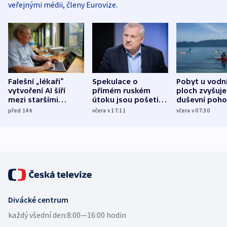
veřejnými médii, členy Eurovize.
Falešní „lékaři“
Spekulace o
Pobyt u vodn
vytvoření AI šíří
přímém ruském
ploch zvyšuje
mezi staršími
útoku jsou pošetilé,
duševní poho
Poláky nebezpečné
míní estonský
ukázala
před 14
h
včera v 17:11
včera v 07:30
zdravotní rady
bezpečnostní
mezinárodní 
expert
Divácké centrum
každý všední den:
8:00—16:00 hodin