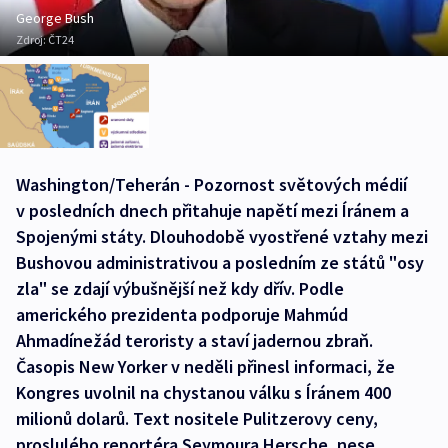
George Bush
Zdroj:
ČT24
Washington/Teherán - Pozornost světových médií
v posledních dnech přitahuje napětí mezi Íránem a
Spojenými státy. Dlouhodobě vyostřené vztahy mezi
Bushovou administrativou a posledním ze států "osy
zla" se zdají výbušnější než kdy dřív. Podle
amerického prezidenta podporuje Mahmúd
Ahmadínežád teroristy a staví jadernou zbraň.
Časopis New Yorker v neděli přinesl informaci, že
Kongres uvolnil na chystanou válku s Íránem 400
milionů dolarů. Text nositele Pulitzerovy ceny,
proslulého reportéra Seymoura Hersche, nese