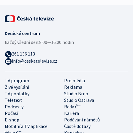
Divácké centrum
každý všední den:
8:00—16:00 hodin
261 136 113
info@ceskatelevize.cz
TV program
Pro média
Živé vysílání
Reklama
TV poplatky
Studio Brno
Teletext
Studio Ostrava
Podcasty
Rada ČT
Počasí
Kariéra
E-shop
Podávání námětů
Mobilní a TV aplikace
Časté dotazy
Vše o ČT
Kontakty