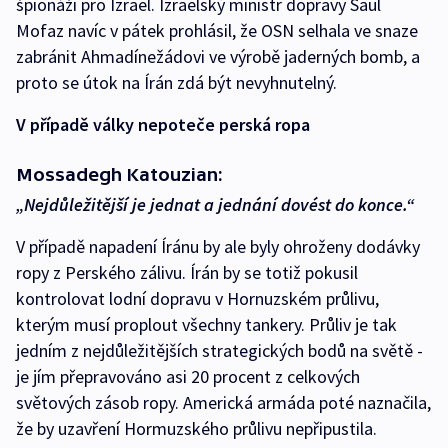
špionáži pro Izrael. Izraelský ministr dopravy Šaul
Mofaz navíc v pátek prohlásil, že OSN selhala ve snaze
zabránit Ahmadínežádovi ve výrobě jaderných bomb, a
proto se útok na Írán zdá být nevyhnutelný.
V případě války nepoteče perská ropa
Mossadegh Katouzian:
„Nejdůležitější je jednat a jednání dovést do konce.“
V případě napadení Íránu by ale byly ohroženy dodávky
ropy z Perského zálivu. Írán by se totiž pokusil
kontrolovat lodní dopravu v Hornuzském průlivu,
kterým musí proplout všechny tankery. Průliv je tak
jedním z nejdůležitějších strategických bodů na světě -
je jím přepravováno asi 20 procent z celkových
světových zásob ropy. Americká armáda poté naznačila,
že by uzavření Hormuzského průlivu nepřipustila.