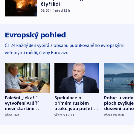
čtyři lidi
08:20
před 12
h
Evropský pohled
ČT24 každý den vybírá z obsahu publikovaného evropskými
veřejnými médii, členy Eurovize.
Falešní „lékaři“
Spekulace o
Pobyt u vodn
vytvoření AI šíří
přímém ruském
ploch zvyšuje
mezi staršími
útoku jsou pošetilé,
duševní poho
Poláky nebezpečné
míní estonský
ukázala
před 16
h
včera v 17:11
včera v 07:30
zdravotní rady
bezpečnostní
mezinárodní 
expert