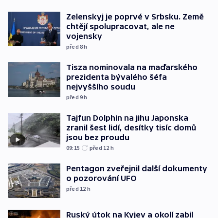
Zelenskyj je poprvé v Srbsku. Země
chtějí spolupracovat, ale ne
vojensky
před 8
h
Tisza nominovala na maďarského
prezidenta bývalého šéfa
nejvyššího soudu
před 9
h
Tajfun Dolphin na jihu Japonska
zranil šest lidí, desítky tisíc domů
jsou bez proudu
09:15
před 12
h
Pentagon zveřejnil další dokumenty
o pozorování UFO
před 12
h
Ruský útok na Kyjev a okolí zabil