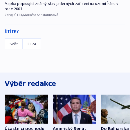
Mapka popisující známý stav jaderných zařízení na území Íránu v
roce 2007
Zdroj:
ČT24/Markéta Sandanusová
ŠTÍTKY
Svět
ČT24
Výběr redakce
Účastníci pochodu
Americký Senát
Do Bulharska