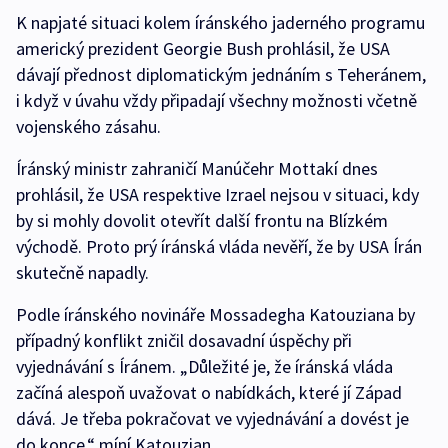
K napjaté situaci kolem íránského jaderného programu
americký prezident Georgie Bush prohlásil, že USA
dávají přednost diplomatickým jednáním s Teheránem,
i když v úvahu vždy připadají všechny možnosti včetně
vojenského zásahu.
Íránský ministr zahraničí Manúčehr Mottakí dnes
prohlásil, že USA respektive Izrael nejsou v situaci, kdy
by si mohly dovolit otevřít další frontu na Blízkém
východě. Proto prý íránská vláda nevěří, že by USA Írán
skutečně napadly.
Podle íránského novináře Mossadegha Katouziana by
případný konflikt zničil dosavadní úspěchy při
vyjednávání s Íránem. „Důležité je, že íránská vláda
začíná alespoň uvažovat o nabídkách, které jí Západ
dává. Je třeba pokračovat ve vyjednávání a dovést je
do konce,“ míní Katouzian.