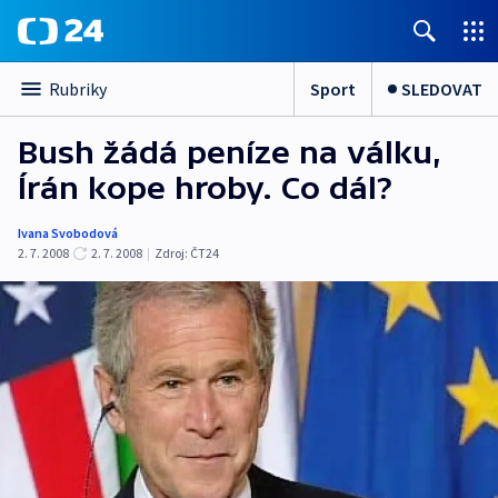
Sport
SLEDOVAT
Rubriky
Bush žádá peníze na válku,
Írán kope hroby. Co dál?
Ivana Svobodová
2. 7. 2008
2. 7. 2008
|
Zdroj:
ČT24