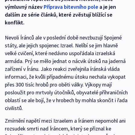
výmluvný název
Příprava bitevního pole
a je jen
dalším ze série článků, které zvěstují blížící se
konflikt.
Nevoli Íránců ale v poslední době nevzbuzují Spojené
státy, ale jejich spojenec Izrael. Nelíbí se jim hlavně
velké cvičení, které nedávno uspořádala izraelská
armáda. Prý se mělo jednat o nácvik útoků na jaderná
zařízení v Íránu. Jako reakci zveřejnila íránská vláda
informaci, že kvůli případnému útoku nechala vykopat
přes 300 tisíc hrobů pro oběti války. Výkopy mají
posloužit pro mrtvoly útočníků, obyvatelé příhraničních
oblastí se ale bojí, že v hrobech by mohla skončit i řada
civilistů.
Zmírnění napětí mezi Izraelem a Íránem nepomohl ani
rozsudek smrti nad Íráncem, který se přiznal ke