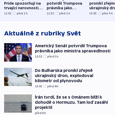
Pride upozorňují na
potvrdil Trumpova
pronikl zřejm
trvající nerovnosti i
právníka jako
ukrajinský dr
společenskou
ministra
explodoval k
12:02
před 2
h
12:53
před 3
h
13:05
před 4
h
atmosféru
spravedlnosti
od plynovod
Aktuálně z rubriky
Svět
Americký Senát potvrdil Trumpova
právníka jako ministra spravedlnosti
12:53
před 3
h
Do Bulharska pronikl zřejmě
ukrajinský dron, explodoval
kilometr od plynovodu
13:05
před 4
h
Írán tvrdí, že se s Ománem blíží k
dohodě o Hormuzu. Tam loď zasáhl
projektil
před 6
h