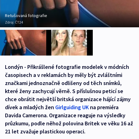
Retušovaná fotografie
Zdroj:
ČT24
Londýn - Přikrášlené fotografie modelek v módních
časopisech a v reklamách by měly být zvláštními
značkami jednoznačně odlišeny od těch snímků,
které ženy zachycují věrně. S příslušnou peticí se
chce obrátit největší britská organizace hájící zájmy
dívek a mladých žen
Girlguiding UK
na premiéra
Davida Camerona. Organizace reaguje na výsledky
průzkumu, podle něhož polovina Britek ve věku 16 až
21 let zvažuje plastickou operaci.