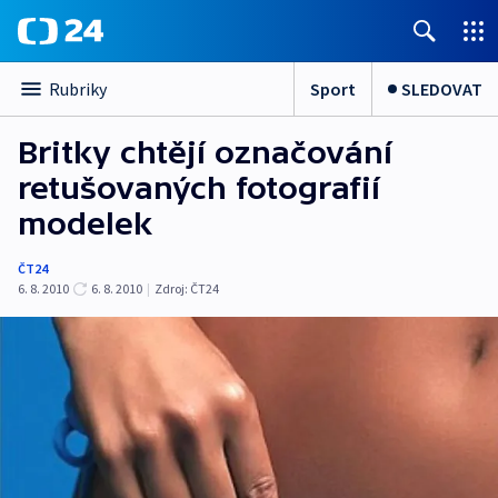
Sport
SLEDOVAT
Rubriky
Britky chtějí označování
retušovaných fotografií
modelek
ČT24
6. 8. 2010
6. 8. 2010
|
Zdroj:
ČT24