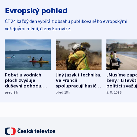
Evropský pohled
ČT24 každý den vybírá z obsahu publikovaného evropskými
veřejnými médii, členy Eurovize.
Pobyt u vodních
Jiný jazyk i technika.
„Musíme zapo
ploch zvyšuje
Ve Francii
ženy.“ Litevšt
duševní pohodu,
spolupracují hasiči z
politici zvažuj
ukázala
různých zemí
dohodu o
před 2
h
před 18
h
5. 8. 2026
mezinárodní studie
demografii