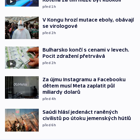
před 1
h
V Kongu hrozí mutace eboly, obávají
se virologové
před 2
h
Bulharsko končí s cenami v levech.
Pocit zdražení přetrvává
před 2
h
Za újmu Instagramu a Facebooku
dětem musí Meta zaplatit půl
miliardy dolarů
před 4
h
Saúdi hlásí jedenáct raněných
civilistů po útoku jemenských hútíů
před 6
h