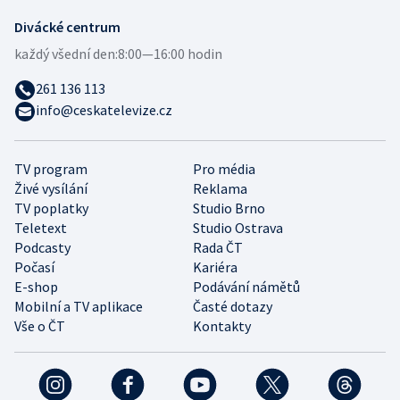
Divácké centrum
každý všední den:
8:00—16:00 hodin
261 136 113
info@ceskatelevize.cz
TV program
Pro média
Živé vysílání
Reklama
TV poplatky
Studio Brno
Teletext
Studio Ostrava
Podcasty
Rada ČT
Počasí
Kariéra
E-shop
Podávání námětů
Mobilní a TV aplikace
Časté dotazy
Vše o ČT
Kontakty