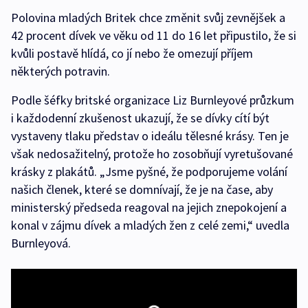
Polovina mladých Britek chce změnit svůj zevnějšek a
42 procent dívek ve věku od 11 do 16 let připustilo, že si
kvůli postavě hlídá, co jí nebo že omezují příjem
některých potravin.
Podle šéfky britské organizace Liz Burnleyové průzkum
i každodenní zkušenost ukazují, že se dívky cítí být
vystaveny tlaku představ o ideálu tělesné krásy. Ten je
však nedosažitelný, protože ho zosobňují vyretušované
krásky z plakátů. „Jsme pyšné, že podporujeme volání
našich členek, které se domnívají, že je na čase, aby
ministerský předseda reagoval na jejich znepokojení a
konal v zájmu dívek a mladých žen z celé zemi,“ uvedla
Burnleyová.