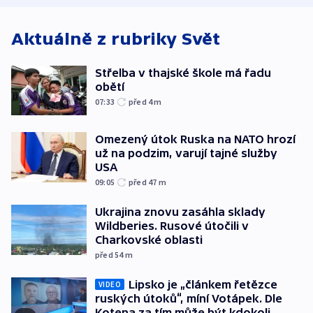
Aktuálně z rubriky
Svět
Střelba v thajské škole má řadu
obětí
07:33
před 4
m
Omezený útok Ruska na NATO hrozí
už na podzim, varují tajné služby
USA
09:05
před 47
m
Ukrajina znovu zasáhla sklady
Wildberies. Rusové útočili v
Charkovské oblasti
před 54
m
Lipsko je „článkem řetězce
VIDEO
ruských útoků“, míní Votápek. Dle
Kotena za tím může být kdokoli