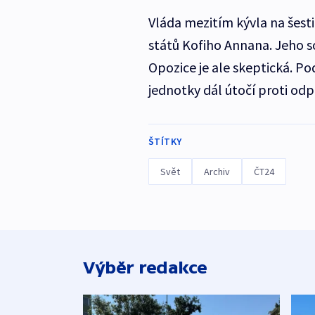
Vláda mezitím kývla na šes
států Kofiho Annana. Jeho so
Opozice je ale skeptická. Po
jednotky dál útočí proti od
ŠTÍTKY
Svět
Archiv
ČT24
Výběr redakce