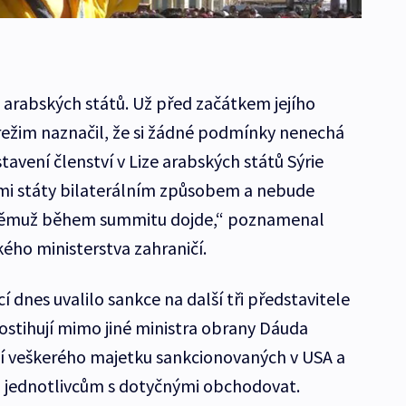
ga arabských států. Už před začátkem jejího
režim naznačil, že si žádné podmínky nenechá
avení členství v Lize arabských států Sýrie
ými státy bilaterálním způsobem a nebude
k němuž během summitu dojde,“ poznamenal
ého ministerstva zahraničí.
í dnes uvalilo sankce na další tři představitele
ostihují mimo jiné ministra obrany Dáuda
 veškerého majetku sankcionovaných v USA a
i jednotlivcům s dotyčnými obchodovat.