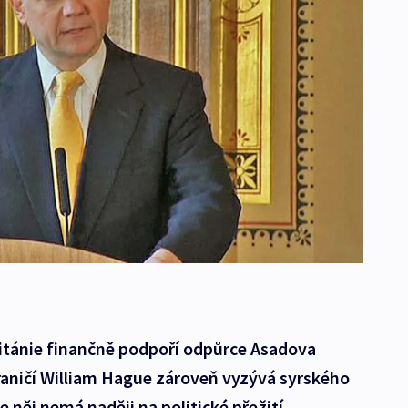
tánie finančně podpoří odpůrce Asadova
raničí William Hague zároveň vyzývá syrského
e něj nemá naději na politické přežití.