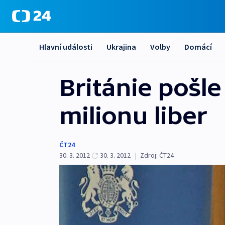
Hlavní události
Ukrajina
Volby
Domácí
Británie pošl
milionu liber
ČT24
30. 3. 2012
30. 3. 2012
|
Zdroj:
ČT24