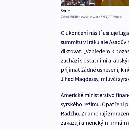
Sýrie
Zdroj:
Edlib News Network ENN/AP Photo
O ukončení násilí usiluje Li
summitu v Iráku ale Asadův 
diktovat. „Vzhledem k pozast
zachází s ostatními arabsk
přijímat žádné usnesení, 
Jihad Maqdessy, mluvčí syrsk
Americké ministerstvo financ
syrského režimu. Opatření p
Radžhu. Znamenají zmrazení
zakazují americkým firmám 