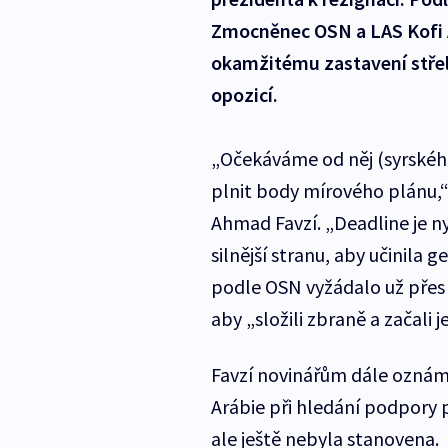
Zmocněnec OSN a LAS Kofi 
okamžitému zastavení střel
opozicí.
„Očekáváme od něj (syrskéh
plnit body mírového plánu,
Ahmad Favzí. „Deadline je ny
silnější stranu, aby učinila g
podle OSN vyžádalo už přes 
aby „složili zbraně a začali 
Favzí novinářům dále oznámi
Arábie při hledání podpory 
ale ještě nebyla stanovena.