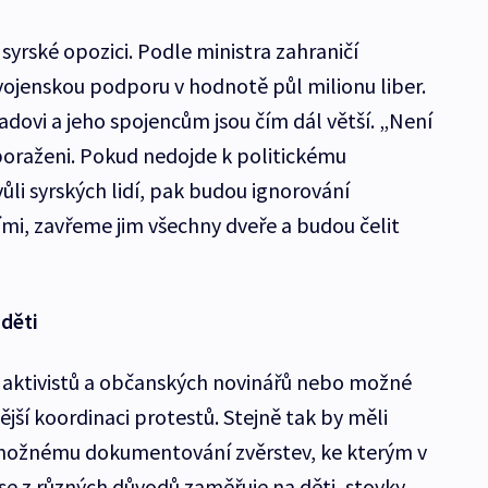
yrské opozici. Podle ministra zahraničí
ojenskou podporu v hodnotě půl milionu liber.
dovi a jeho spojencům jsou čím dál větší. „Není
poraženi. Pokud nedojde k politickému
ůli syrských lidí, pak budou ignorování
i, zavřeme jim všechny dveře a budou čelit
děti
aktivistů a občanských novinářů nebo možné
ější koordinaci protestů. Stejně tak by měli
 možnému dokumentování zvěrstev, ke kterým v
se z různých důvodů zaměřuje na děti, stovky