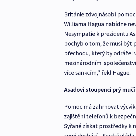
Británie zdvojnásobí pomoc s
Williama Hagua nabídne nev
Nesympatie k prezidentu Asa
pochyb o tom, že musí být 
přechodu, který by odrážel v
mezinárodními společenstvím
více sankcím,“ řekl Hague.
Asadovi stoupenci prý mučí 
Pomoc má zahrnovat výcvik 
zajištění telefonů k bezpečn
Syřané získat prostředky k
zemi dochází. „Syrská vláda 