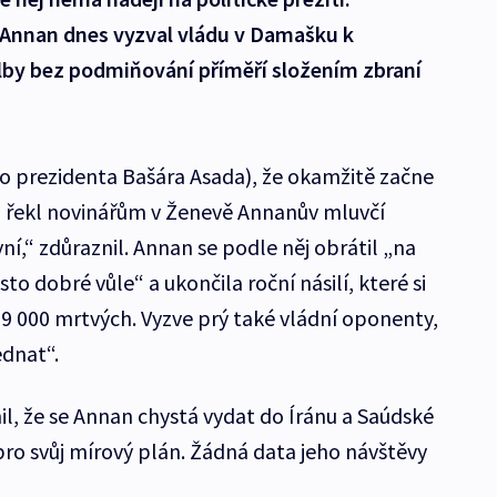
Annan dnes vyzval vládu v Damašku k
by bez podmiňování příměří složením zbraní
o prezidenta Bašára Asada), že okamžitě začne
“ řekl novinářům v Ženevě Annanův mluvčí
ní,“ zdůraznil. Annan se podle něj obrátil „na
esto dobré vůle“ a ukončila roční násilí, které si
9 000 mrtvých. Vyzve prý také vládní oponenty,
jednat“.
l, že se Annan chystá vydat do Íránu a Saúdské
pro svůj mírový plán. Žádná data jeho návštěvy