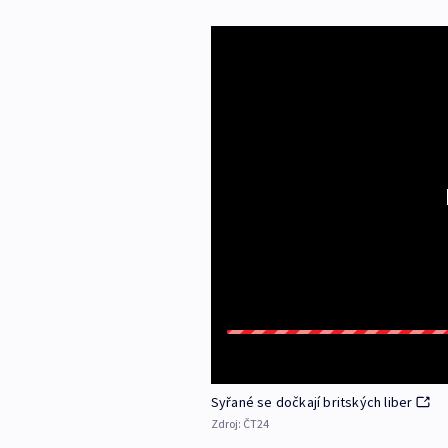
Syřané se dočkají britských liber
Zdroj:
ČT24