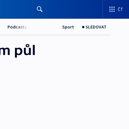
ČT
Podcasty
Sport
SLEDOVAT
ům půl