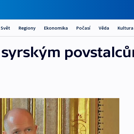
Svět
Regiony
Ekonomika
Počasí
Věda
Kultura
e syrským povstalc