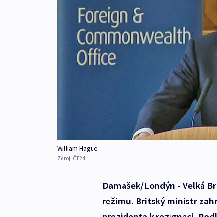
William Hague
Zdroj:
ČT24
Damašek/Londýn - Velká Bri
režimu. Britský ministr zah
prezidenta k rezignaci. Podl