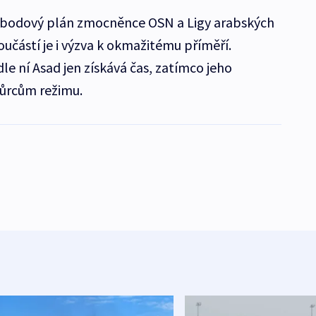
tibodový plán zmocněnce OSN a Ligy arabských
učástí je i výzva k okmažitému příměří.
dle ní Asad jen získává čas, zatímco jeho
půrcům režimu.