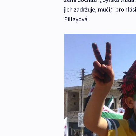
jich zadržuje, mučí,“ prohlá
Pillayová.