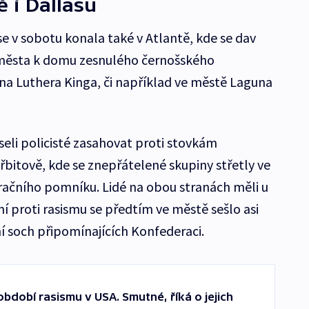
ě i Dallasu
e v sobotu konala také v Atlantě, kde se dav
 města k domu zesnulého černošského
ina Luthera Kinga, či například ve městě Laguna
eli policisté zasahovat proti stovkám
itově, kde se znepřátelené skupiny střetly ve
račního pomníku. Lidé na obou stranách měli u
 proti rasismu se předtím ve městě sešlo asi
ní soch připomínajících Konfederaci.
období rasismu v USA. Smutné, říká o jejich