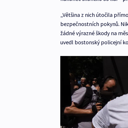
„Většina z nich útočila přím
bezpečnostních pokynů. Nikd
žádné výrazné škody na mě
uvedl bostonský policejní k