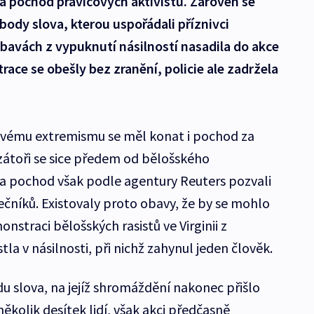
a pochod pravicových aktivistů. Zároveň se
ody slova, kterou uspořádali příznivci
obavách z vypuknutí násilností nasadila do akce
ace se obešly bez zranění, policie ale zadržela
covému extremismu se měl konat i pochod za
zátoři se sice předem od bělošského
na pochod však podle agentury Reuters pozvali
ečníků. Existovaly proto obavy, že by se mohlo
straci bělošských rasistů ve Virginii z
la v násilnosti, při nichž zahynul jeden člověk.
u slova, na jejíž shromáždění nakonec přišlo
ěkolik desítek lidí, však akci předčasně