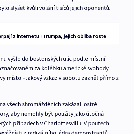
ylo slyšet kvůli volání tisíců jejich oponentů.
erpají z internetu i Trumpa, jejich obliba roste
mu vyšlo do bostonských ulic podle místní
tě označovaném za kolébku americké svobody
evy místo –takový vzkaz v sobotu zazněl přímo z
e, na všech shromážděních zakázali ostré
ory, aby nemohly být použity jako útočná
erých případech v Charlottesvillu. V poutech
řevážně ti z radikálního jádra demonstrantů.