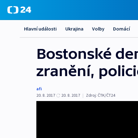
Hlavní události
Ukrajina
Volby
Domácí
Bostonské dem
zranění, polici
afi
20. 8. 2017
20. 8. 2017
|
Zdroj:
ČTK/ČT24