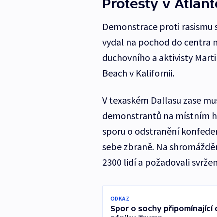
Protesty v Atlant
Demonstrace proti rasismu s
vydal na pochod do centra
duchovního a aktivisty Mart
Beach v Kalifornii.
V texaském Dallasu zase mus
demonstrantů na místním hřb
sporu o odstranění konfede
sebe zbraně. Na shromáždění
2300 lidí a požadovali svrže
ODKAZ
Spor o sochy připomínající 