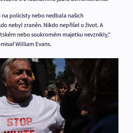
o na policisty nebo nedbala našich
o nebyl zraněn. Nikdo nepřišel o život. A
stském nebo soukromém majetku nevznikly,“
omisař William Evans.