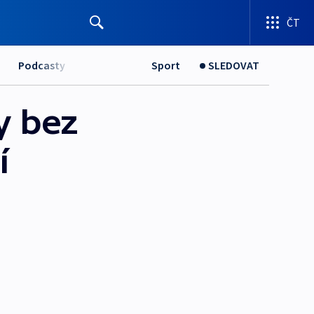
ČT
Podcasty
Sport
SLEDOVAT
y bez
í