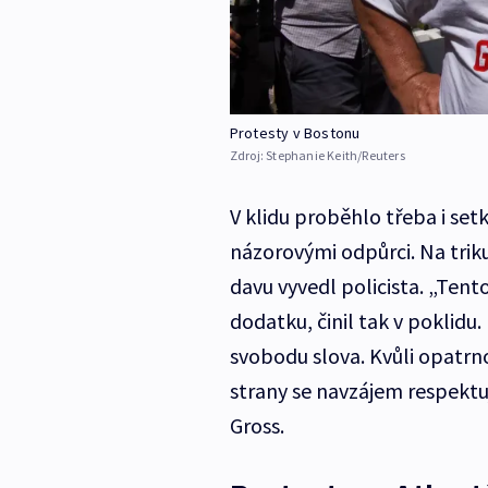
Protesty v Bostonu
Zdroj:
Stephanie Keith/Reuters
V klidu proběhlo třeba i set
názorovými odpůrci. Na triku
davu vyvedl policista. „Tent
dodatku, činil tak v poklidu
svobodu slova. Kvůli opatrnos
strany se navzájem respektuj
Gross.