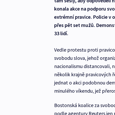
tam sešly, aby odpověděli n
konala akce na podporu svob
extrémní pravice. Policie v 
přes pět set mužů. Demonstr
33 lidí.
Vedle protestu proti pravi
svobodu slova, jehož organi
nacionalismu distancovali, 
několik krajně pravicových ř
jednat o akci podobnou demon
minulého víkendu, jež přerost
Bostonská koalice za svobod
podle agentury Reuters jen n