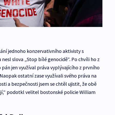
kání jednoho konzervativního aktivisty s
 nesl slova „Stop bílé genocidě“. Po chvíli ho z
o pán jen využíval práva vyplývajícího z prvního
. Naopak ostatní zase využívali svého práva na
ti a bezpečnosti jsem se chtěl ujistit, že obě
í,“ podotkl velitel bostonské policie William