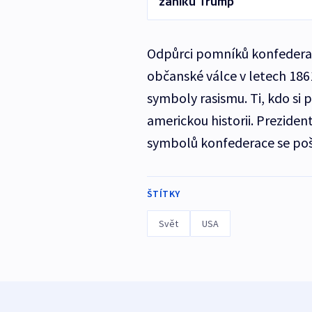
zániku Trump
Odpůrci pomníků konfederač
občanské válce v letech 1861
symboly rasismu. Ti, kdo si 
americkou historii. Preziden
symbolů konfederace se poš
ŠTÍTKY
Svět
USA