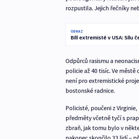
rozpustila. Jejich řečníky neb
ODKAZ
Bílí extremisté v USA: Sílu č
Odpůrců rasismu a neonacis
policie až 40 tisíc. Ve měs
není pro extremistické proj
bostonské radnice.
Policisté, poučeni z Virgini
předměty včetně tyčí s prap
zbraň, jak tomu bylo v někt
nakonec skončilo 33 lidí – p