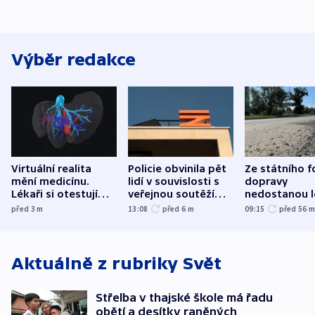
Výběr redakce
Virtuální realita
Policie obvinila pět
Ze státního 
mění medicínu.
lidí v souvislosti s
dopravy
Lékaři si otestují
veřejnou soutěží
nedostanou l
každý řez, říká
Správy železnic
kraje na silni
před 3
m
13:08
před 6
m
09:15
před 56
český expert
korunu, řekl 
Aktuálně z rubriky
Svět
Střelba v thajské škole má řadu
obětí a desítky raněných