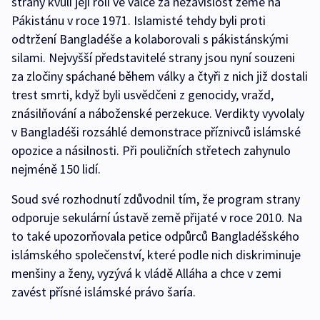
strany kvůli její roli ve válce za nezávislost země na
Pákistánu v roce 1971. Islamisté tehdy byli proti
odtržení Bangladéše a kolaborovali s pákistánskými
silami. Nejvyšší představitelé strany jsou nyní souzeni
za zločiny spáchané během války a čtyři z nich již dostali
trest smrti, když byli usvědčeni z genocidy, vražd,
znásilňování a náboženské perzekuce. Verdikty vyvolaly
v Bangladéši rozsáhlé demonstrace příznivců islámské
opozice a násilnosti. Při pouličních střetech zahynulo
nejméně 150 lidí.
Soud své rozhodnutí zdůvodnil tím, že program strany
odporuje sekulární ústavě země přijaté v roce 2010. Na
to také upozorňovala petice odpůrců Bangladéšského
islámského společenství, které podle nich diskriminuje
menšiny a ženy, vyzývá k vládě Alláha a chce v zemi
zavést přísné islámské právo šaría.