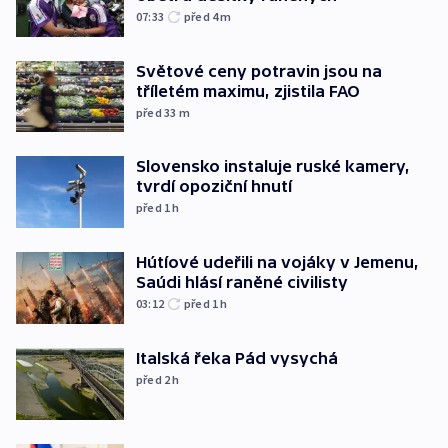
07:33
před 4
m
Světové ceny potravin jsou na
tříletém maximu, zjistila FAO
před 33
m
Slovensko instaluje ruské kamery,
tvrdí opoziční hnutí
před 1
h
Hútíové udeřili na vojáky v Jemenu,
Saúdi hlásí raněné civilisty
03:12
před 1
h
Italská řeka Pád vysychá
před 2
h