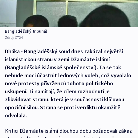
Bangladéšský tribunál
Zdroj:
ČT24
Dháka - Bangladéšský soud dnes zakázal největší
islamistickou stranu v zemi Džamáate islámí
(Bangladéšské islámské společenství). Ta se tak
nebude moci účastnit lednových voleb, což vyvolalo
nové protesty přívrženců tohoto politického
uskupení. Ti namítají, že cílem rozhodnutí je
zlikvidovat stranu, která je v současnosti klíčovou
opoziční silou. Strana se proti verdiktu okamžitě
odvolala.
Kritici Džamáate islámí dlouhou dobu požadovali zákaz