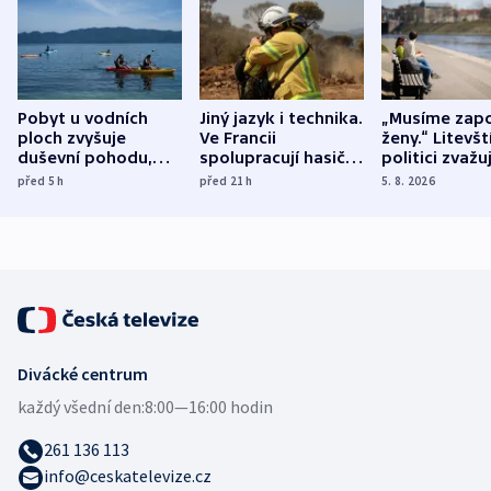
Pobyt u vodních
Jiný jazyk i technika.
„Musíme zapo
ploch zvyšuje
Ve Francii
ženy.“ Litevšt
duševní pohodu,
spolupracují hasiči z
politici zvažuj
ukázala
různých zemí
dohodu o
před 5
h
před 21
h
5. 8. 2026
mezinárodní studie
demografii
Divácké centrum
každý všední den:
8:00—16:00 hodin
261 136 113
info@ceskatelevize.cz