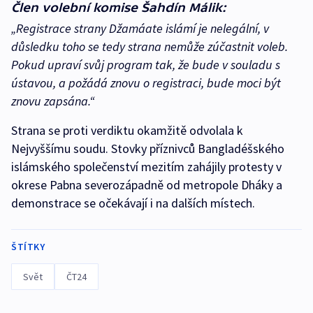
Člen volební komise Šahdín Málik:
„Registrace strany Džamáate islámí je nelegální, v
důsledku toho se tedy strana nemůže zúčastnit voleb.
Pokud upraví svůj program tak, že bude v souladu s
ústavou, a požádá znovu o registraci, bude moci být
znovu zapsána.“
Strana se proti verdiktu okamžitě odvolala k
Nejvyššímu soudu. Stovky příznivců Bangladéšského
islámského společenství mezitím zahájily protesty v
okrese Pabna severozápadně od metropole Dháky a
demonstrace se očekávají i na dalších místech.
ŠTÍTKY
Svět
ČT24