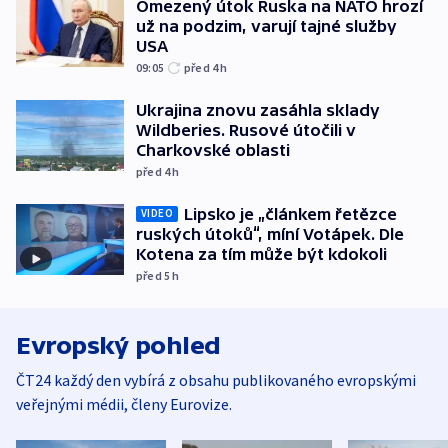
Omezený útok Ruska na NATO hrozí
už na podzim, varují tajné služby
USA
09:05
před 4
h
Ukrajina znovu zasáhla sklady
Wildberies. Rusové útočili v
Charkovské oblasti
před 4
h
Lipsko je „článkem řetězce
VIDEO
ruských útoků“, míní Votápek. Dle
Kotena za tím může být kdokoli
před 5
h
Evropský pohled
ČT24 každý den vybírá z obsahu publikovaného evropskými
veřejnými médii, členy Eurovize.