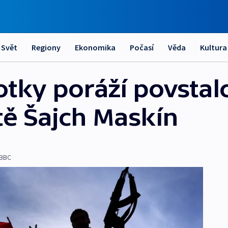
Svět
Regiony
Ekonomika
Počasí
Věda
Kultura
tky poráží povstal
ě Šajch Maskín
/BBC