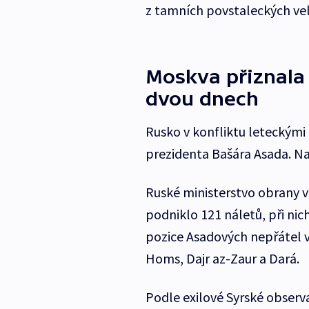
z tamních povstaleckých vel
Moskva přiznala 
dvou dnech
Rusko v konfliktu leteckými
prezidenta Bašára Asada. Na 
Ruské ministerstvo obrany v
podniklo 121 náletů, při ni
pozice Asadových nepřátel v 
Homs, Dajr az-Zaur a Dará.
Podle exilové Syrské observ