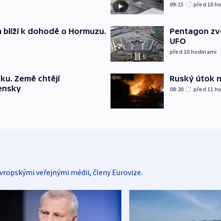
09:15
před 10
ho
m blíží k dohodě o Hormuzu.
Pentagon zve
UFO
před 10
hodinami
Ruský útok na
ku. Země chtějí
jensky
08:20
před 11
ho
vropskými veřejnými médii, členy Eurovize.