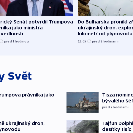
rický Senát potvrdil Trumpova
Do Bulharska pronikl z
níka jako ministra
ukrajinský dron, explo
avedlnosti
kilometr od plynovodu
před 1
hodinou
13:05
před 2
hodinami
ky
Svět
Trumpova právníka jako
Tisza nomin
bývalého šé
před 7
hodinami
mě ukrajinský dron,
Tajfun Dolphi
lynovodu
desítky tisí