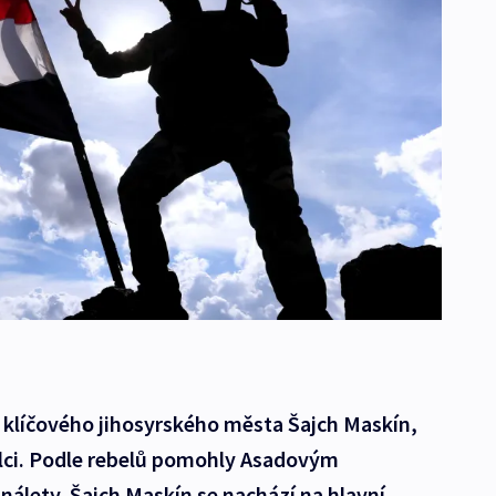
 klíčového jihosyrského města Šajch Maskín,
alci. Podle rebelů pomohly Asadovým
nálety. Šajch Maskín se nachází na hlavní