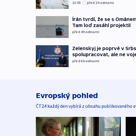
13:05
před 2
hodinami
Írán tvrdí, že se s Ománe
Tam loď zasáhl projektil
před 4
hodinami
Zelenskyj je poprvé v Srbs
spolupracovat, ale ne vo
před 6
hodinami
Evropský pohled
ČT24 každý den vybírá z obsahu publikovaného e