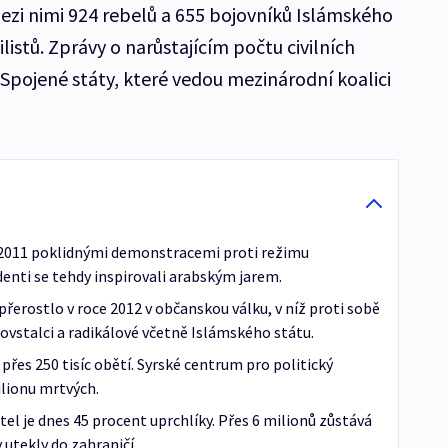
mezi nimi 924 rebelů a 655 bojovníků Islámského
ilistů. Zprávy o narůstajícím počtu civilních
 Spojené státy, které vedou mezinárodní koalici
e 2011 poklidnými demonstracemi proti režimu
enti se tehdy inspirovali arabským jarem.
řerostlo v roce 2012 v občanskou válku, v níž proti sobě
povstalci a radikálové včetně Islámského státu.
přes 250 tisíc obětí. Syrské centrum pro politický
lionu mrtvých.
tel je dnes 45 procent uprchlíky. Přes 6 milionů zůstává
y utekly do zahraničí.