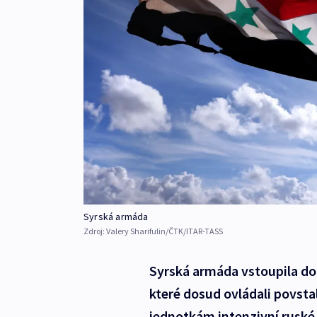
Syrská armáda
Zdroj:
Valery Sharifulin/ČTK/ITAR-TASS
Syrská armáda vstoupila do
které dosud ovládali povst
jednotkám intenzivní ruské 