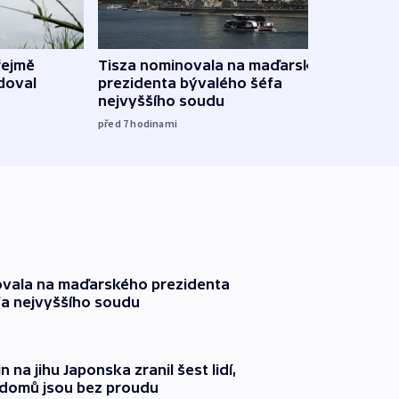
Ruský
řejmě
Tisza nominovala na maďarského
čtyři 
doval
prezidenta bývalého šéfa
nejvyššího soudu
08:20
před 7
hodinami
ovala na maďarského prezidenta
fa nejvyššího soudu
n na jihu Japonska zranil šest lidí,
c domů jsou bez proudu