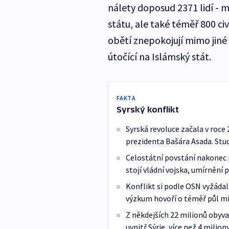
nálety doposud 2371 lidí - 
státu, ale také téměř 800 civ
obětí znepokojují mimo jiné
útočící na Islámský stát.
FAKTA
Syrský konflikt
Syrská revoluce začala v roc
prezidenta Bašára Asada. Stud
Celostátní povstání nakonec p
stojí vládní vojska, umírnění 
Konflikt si podle OSN vyžádal 
výzkum hovoří o téměř půl mi
Z někdejších 22 milionů obyva
uvnitř Sýrie, více než 4 milion