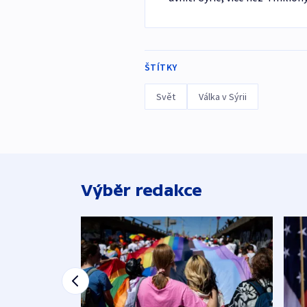
ŠTÍTKY
Svět
Válka v Sýrii
Výběr redakce