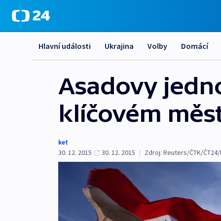
Hlavní události
Ukrajina
Volby
Domácí
Asadovy jedno
klíčovém měst
ket
30. 12. 2015
30. 12. 2015
|
Zdroj:
Reuters/ČTK/ČT24