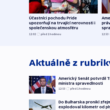
Účastníci pochodu Pride
Ame
upozorňují na trvající nerovnosti i
práv
společenskou atmosféru
spr
12:02
před 1
hodinou
12:53
Aktuálně z rubri
Americký Senát potvrdil 
ministra spravedlnosti
12:53
před 1
hodinou
Do Bulharska pronikl zřej
explodoval kilometr od p