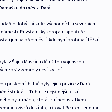
 Damašku do města Dará.
dařilo dobýt několik východních a severních
 náměstí. Povstalecký zdroj ale agentuře
dostali jen na předměstí, kde nyní probíhají těžké
byla v Šajch Maskínu důležitou vojenskou
ch zpráv zemřely desítky lidí.
ou posledních dnů byly jejich pozice v Dará
ě stokrát. „Tohle je nejsilnější ruské
něho by armáda, která trpí nedostatkem
územních zisků dosáhla,“ citoval Reuters jednoho