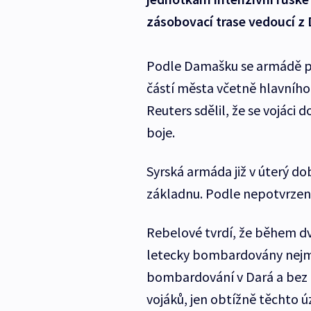
zásobovací trase vedoucí z
Podle Damašku se armádě po
částí města včetně hlavního
Reuters sdělil, že se vojáci 
boje.
Syrská armáda již v úterý do
základnu. Podle nepotvrzený
Rebelové tvrdí, že během dv
letecky bombardovány nejmén
bombardování v Dará a bez 
vojáků, jen obtížně těchto 