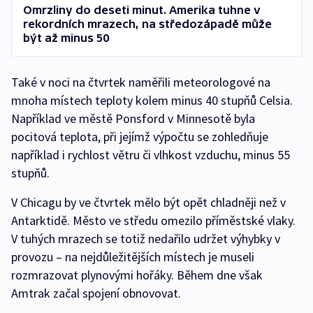
Omrzliny do deseti minut. Amerika tuhne v
rekordních mrazech, na středozápadě může
být až minus 50
Také v noci na čtvrtek naměřili meteorologové na
mnoha místech teploty kolem minus 40 stupňů Celsia.
Například ve městě Ponsford v Minnesotě byla
pocitová teplota, při jejímž výpočtu se zohledňuje
například i rychlost větru či vlhkost vzduchu, minus 55
stupňů.
V Chicagu by ve čtvrtek mělo být opět chladněji než v
Antarktidě. Město ve středu omezilo příměstské vlaky.
V tuhých mrazech se totiž nedařilo udržet výhybky v
provozu – na nejdůležitějších místech je museli
rozmrazovat plynovými hořáky. Během dne však
Amtrak začal spojení obnovovat.