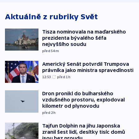
Aktuálně z rubriky
Svět
Tisza nominovala na maďarského
prezidenta bývalého šéfa
nejvyššího soudu
před 54
m
Americký Senát potvrdil Trumpova
právníka jako ministra spravedlnosti
12:53
před 1
h
Dron pronikl do bulharského
vzdušného prostoru, explodoval
kilometr od plynovodu
před 2
h
Tajfun Dolphin na jihu Japonska
zranil šest lidí, desítky tisíc domů
jsou bez proudu