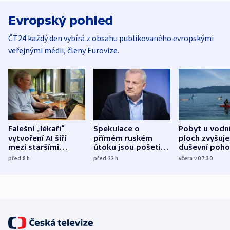
Evropský pohled
ČT24 každý den vybírá z obsahu publikovaného evropskými
veřejnými médii, členy Eurovize.
Falešní „lékaři“
Spekulace o
Pobyt u vodn
vytvoření AI šíří
přímém ruském
ploch zvyšuje
mezi staršími
útoku jsou pošetilé,
duševní poho
Poláky nebezpečné
míní estonský
ukázala
před 8
h
před 22
h
včera v 07:30
zdravotní rady
bezpečnostní
mezinárodní 
expert