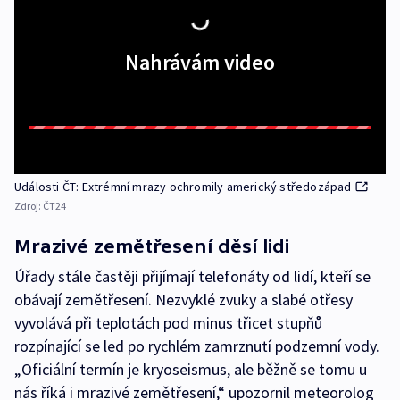
Nahrávám video
Události ČT: Extrémní mrazy ochromily americký středozápad
Zdroj:
ČT24
Mrazivé zemětřesení děsí lidi
Úřady stále častěji přijímají telefonáty od lidí, kteří se
obávají zemětřesení. Nezvyklé zvuky a slabé otřesy
vyvolává při teplotách pod minus třicet stupňů
rozpínající se led po rychlém zamrznutí podzemní vody.
„Oficiální termín je kryoseismus, ale běžně se tomu u
nás říká i mrazivé zemětřesení,“ upozornil meteorolog