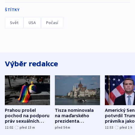
ŠTÍTKY
Svět
USA
Počasí
Výběr redakce
Prahou prošel
Tisza nominovala
Americký Sen
pochod na podporu
na maďarského
potvrdil Tru
práv sexuálních
prezidenta
právníka jako
menšin
bývalého šéfa
ministra
12:02
před 13
m
před 54
m
12:53
před 1
h
nejvyššího soudu
spravedlnost