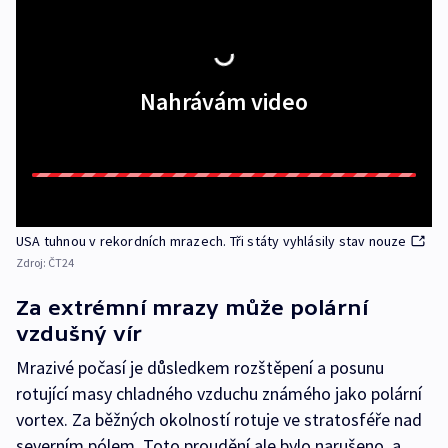
Nahrávám video
USA tuhnou v rekordních mrazech. Tři státy vyhlásily stav nouze
Zdroj:
ČT24
Za extrémní mrazy může polární
vzdušný vír
Mrazivé počasí je důsledkem rozštěpení a posunu
rotující masy chladného vzduchu známého jako polární
vortex. Za běžných okolností rotuje ve stratosféře nad
severním pólem. Toto proudění ale bylo narušeno, a