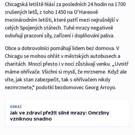
Chicagská letiště hlásí za posledních 24 hodin na 1700
zrušených letů, z toho 1450 na O’Hareově
mezinárodním letišti, které patří mezi nejrušnější v
celých Spojených státech. Tuhé mrazy negativně
ovlivňují pracovní síly, zařízení i doplňování paliva.
Obce a dobrovolníci pomáhají lidem bez domova. V
Chicagu se mohou ohřát v městských autobusech a
charitách. Mnozí přesto i v noci zůstávají venku. „Uvnitř
máme ohřívače. Všichni si myslí, že mrzneme. Když ale
víte, jak stan zabezpečit, tak s ohřívačem nikdy
nezmrznete,“ podotkl bezdomovec Georg Arroyo.
ODKAZ
Jak ve zdraví přežít silné mrazy: Omrzliny
vzniknou snadno