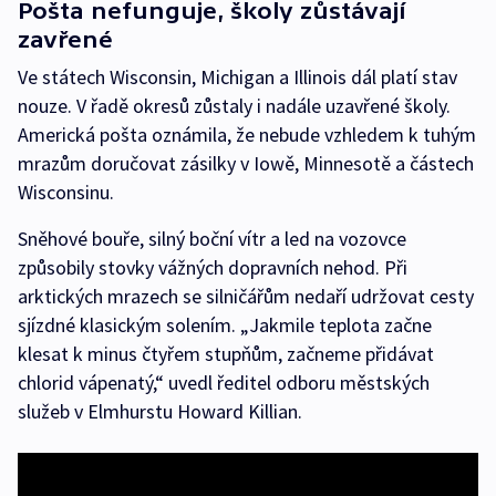
Pošta nefunguje, školy zůstávají
zavřené
Ve státech Wisconsin, Michigan a Illinois dál platí stav
nouze. V řadě okresů zůstaly i nadále uzavřené školy.
Americká pošta oznámila, že nebude vzhledem k tuhým
mrazům doručovat zásilky v Iowě, Minnesotě a částech
Wisconsinu.
Sněhové bouře, silný boční vítr a led na vozovce
způsobily stovky vážných dopravních nehod. Při
arktických mrazech se silničářům nedaří udržovat cesty
sjízdné klasickým solením. „Jakmile teplota začne
klesat k minus čtyřem stupňům, začneme přidávat
chlorid vápenatý,“ uvedl ředitel odboru městských
služeb v Elmhurstu Howard Killian.