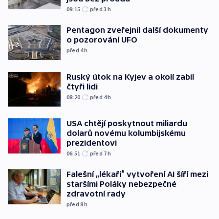
09:15
před 3
h
Pentagon zveřejnil další dokumenty
o pozorování UFO
před 4
h
Ruský útok na Kyjev a okolí zabil
čtyři lidi
08:20
před 4
h
USA chtějí poskytnout miliardu
dolarů novému kolumbijskému
prezidentovi
06:51
před 7
h
Falešní „lékaři“ vytvoření AI šíří mezi
staršími Poláky nebezpečné
zdravotní rady
před 8
h