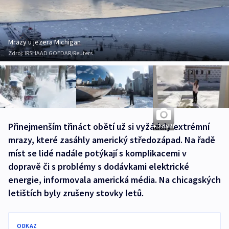
Mrazy u jezera Michigan
Zdroj:
IRSHAAD GOEDAR/Reuters
Přinejmenším třináct obětí už si vyžádaly extrémní
+ 2 další
mrazy, které zasáhly americký středozápad. Na řadě
míst se lidé nadále potýkají s komplikacemi v
dopravě či s problémy s dodávkami elektrické
energie, informovala americká média. Na chicagských
letištích byly zrušeny stovky letů.
ODKAZ