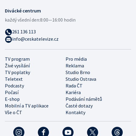
Divácké centrum
každý všední den:
8:00—16:00 hodin
261 136 113
info@ceskatelevize.cz
TV program
Pro média
Živé vysílání
Reklama
TV poplatky
Studio Brno
Teletext
Studio Ostrava
Podcasty
Rada ČT
Počasí
Kariéra
E-shop
Podávání námětů
Mobilní a TV aplikace
Časté dotazy
Vše o ČT
Kontakty