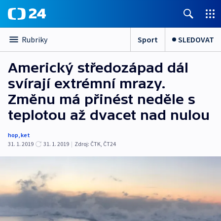
Sport
SLEDOVAT
Rubriky
Americký středozápad dál
svírají extrémní mrazy.
Změnu má přinést neděle s
teplotou až dvacet nad nulou
hop
,
ket
31. 1. 2019
31. 1. 2019
|
Zdroj:
ČTK
,
ČT24