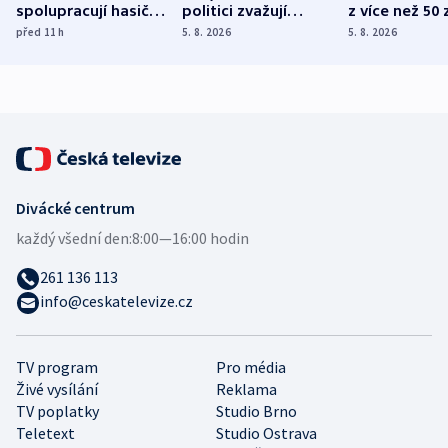
spolupracují hasiči z
politici zvažují
z více než 50 
různých zemí
dohodu o
Bojovali na s
před 11
h
5. 8. 2026
5. 8. 2026
demografii
Ruska
Divácké centrum
každý všední den:
8:00—16:00 hodin
261 136 113
info@ceskatelevize.cz
TV program
Pro média
Živé vysílání
Reklama
TV poplatky
Studio Brno
Teletext
Studio Ostrava