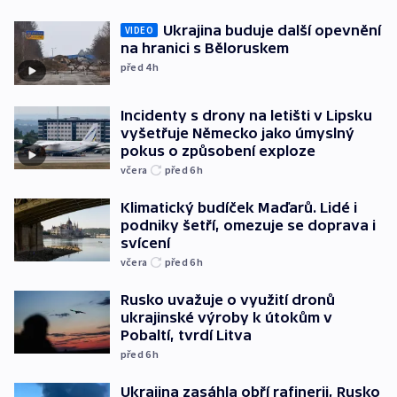
Ukrajina buduje další opevnění
VIDEO
na hranici s Běloruskem
před 4
h
Incidenty s drony na letišti v Lipsku
vyšetřuje Německo jako úmyslný
pokus o způsobení exploze
včera
před 6
h
Klimatický budíček Maďarů. Lidé i
podniky šetří, omezuje se doprava i
svícení
včera
před 6
h
Rusko uvažuje o využití dronů
ukrajinské výroby k útokům v
Pobaltí, tvrdí Litva
před 6
h
Ukrajina zasáhla obří rafinerii, Rusko