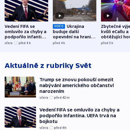
Vedení FIFA se
Ukrajina
Zbytečné výj
VIDEO
omluvilo za chyby a
buduje další
kvůli eCallu a
podpořilo Infantina.
opevnění na hranici
obtěžující ho
UEFA trvá na
s Běloruskem
zdržují záchr
včera
před 4
h
před 4
h
před 5
h
bojkotu
Aktuálně z rubriky
Svět
Trump se znovu pokouší omezit
nabývání amerického občanství
narozením
včera
před 42
m
Vedení FIFA se omluvilo za chyby a
podpořilo Infantina. UEFA trvá na
bojkotu
včera
před 4
h