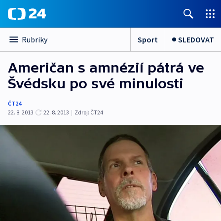
Sport
SLEDOVAT
Rubriky
Američan s amnézií pátrá ve
Švédsku po své minulosti
ČT24
22. 8. 2013
22. 8. 2013
|
Zdroj:
ČT24