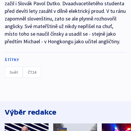
zažil i Slovák Pavol Dutko. Dvaadvacetiletého studenta
před devíti lety zasáhl v dílně elektrický proud. V tu ránu
zapomněl slovenštinu, zato se ale plynně rozhovořil
anglicky. Své mateřštině už nikdy nepřišel na chuť,
místo toho se naučil čínsky a usadil se - stejně jako
předtím Michael - v Hongkongu jako učitel angličtiny.
ŠTÍTKY
Svět
ČT24
Výběr redakce