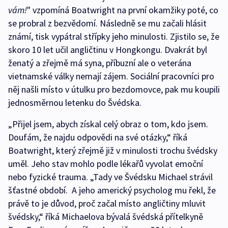
vám!
" vzpomíná Boatwright na první okamžiky poté, co
se probral z bezvědomí. Následně se mu začali hlásit
známí, tisk vypátral střípky jeho minulosti. Zjistilo se, že
skoro 10 let učil angličtinu v Hongkongu. Dvakrát byl
ženatý a zřejmě má syna, příbuzní ale o veterána
vietnamské války nemají zájem. Sociální pracovníci pro
něj našli místo v útulku pro bezdomovce, pak mu koupili
jednosměrnou letenku do Švédska.
„Přijel jsem, abych získal celý obraz o tom, kdo jsem.
Doufám, že najdu odpovědi na své otázky,“ říká
Boatwright, který zřejmě již v minulosti trochu švédsky
uměl. Jeho stav mohlo podle lékařů vyvolat emoční
nebo fyzické trauma. „Tady ve Švédsku Michael strávil
šťastné období. A jeho americký psycholog mu řekl, že
právě to je důvod, proč začal místo angličtiny mluvit
švédsky,“ říká Michaelova bývalá švédská přítelkyně