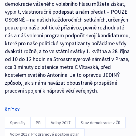
demokracie váženého volebního hlasu můžete získat,
vyplnit, vlastnoručně podepsat a nám předat – POUZE
OSOBNĚ – na našich každoročních setkáních, určených
pouze pro naše politické příznivce, pevně rozhodnuté
nás a náš volební program podpořit svojí kandidaturou,
které pro naše politické sympatizanty pořádáme vždy
dvakrát ročně, a to ve státní svátky 1. května a 28. října
od 10 do 12 hodin na Strossmayerově náměstí v Praze,
cca 3 minuty od stanice metra C Vltavská, před
kostelem svatého Antonína. Je to opravdu JEDINÝ
způsob, jak s námi navázat oboustraně prospěšné
pracovní spojení k nápravě věcí veřejných.
ŠTÍTKY
Speciály
PB
Volby 2017
Stav demokracie v ČR
Volby 2017: Programové postoje stran