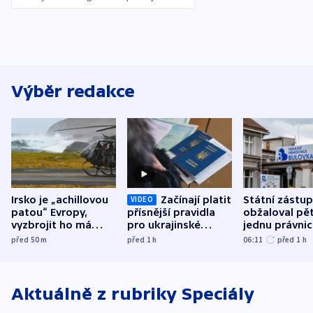
Výběr redakce
Irsko je „achillovou
Začínají platit
Státní zástu
VIDEO
patou“ Evropy,
přísnější pravidla
obžaloval pět 
vyzbrojit ho má
pro ukrajinské
jednu právni
Francie
uprchlíky
osobu v kauz
před 50
m
před 1
h
06:11
před 1
h
Bulovky
Aktuálně z rubriky
Speciály