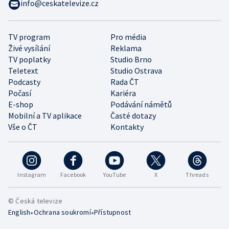
info@ceskatelevize.cz
TV program
Pro média
Živé vysílání
Reklama
TV poplatky
Studio Brno
Teletext
Studio Ostrava
Podcasty
Rada ČT
Počasí
Kariéra
E-shop
Podávání námětů
Mobilní a TV aplikace
Časté dotazy
Vše o ČT
Kontakty
Instagram
Facebook
YouTube
X
Threads
© Česká televize
•
•
English
Ochrana soukromí
Přístupnost