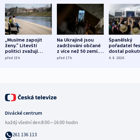
„Musíme zapojit
Na Ukrajině jsou
Španělský
ženy.“ Litevští
zadržováni občané
pořadatel fes
politici zvažují
z více než 50 zemí.
dostal pokut
dohodu o
Bojovali na straně
nekalé prakti
před 15
h
před 17
h
4. 8. 2026
demografii
Ruska
Divácké centrum
každý všední den:
8:00—16:00 hodin
261 136 113