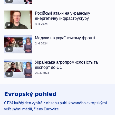
Російські атаки на українську
енергетичну інфраструктуру
4. 4. 2024
Медики на українському фронті
2. 4. 2024
Українська агропромисловість та
експорт до ЄС
28. 3. 2024
Evropský pohled
ČT24 každý den vybírá z obsahu publikovaného evropskými
veřejnými médii, členy Eurovize.