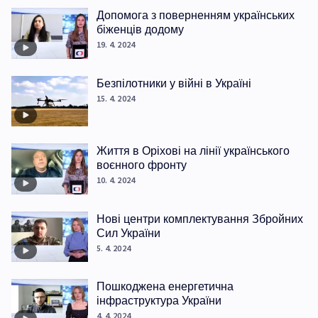
Допомога з поверненням українських
біженців додому
19. 4. 2024
Безпілотники у війні в Україні
15. 4. 2024
Життя в Оріхові на лінії українського
воєнного фронту
10. 4. 2024
Нові центри комплектування Збройних
Сил України
5. 4. 2024
Пошкоджена енергетична
інфраструктура України
4. 4. 2024