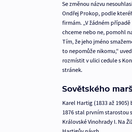
Se změnou názvu nesouhlasí
Ondřej Prokop, podle kteréh
firmám. „V žádném případě n
chceme nebo ne, pomohl naš
Tím, že jeho jméno smažeme
to nepomůže nikomu,“ uvedl 
rozmístit v ulici cedule s 
stránek.
Sovětského maršá
Karel Hartig (1833 až 1905) b
1876 stal prvním starostou
Královské Vinohrady I. Na Ž
Hartigův návrh.