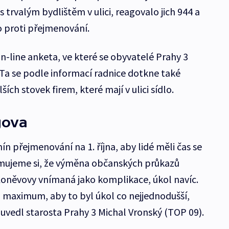
s trvalým bydlištěm v ulici, reagovalo jich 944 a
lo proti přejmenování.
n-line anketa, ve které se obyvatelé Prahy 3
 Ta se podle informací radnice dotkne také
ch stovek firem, které mají v ulici sídlo.
gova
n přejmenování na 1. října, aby lidé měli čas se
mujeme si, že výměna občanských průkazů
Koněvovy vnímaná jako komplikace, úkol navíc.
i maximum, aby to byl úkol co nejjednodušší,
 uvedl starosta Prahy 3 Michal Vronský (TOP 09).