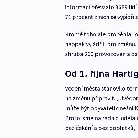
informací převzalo 3689 lidí 
71 procent z nich se vyjádři
Kromě toho ale proběhla i o
naopak vyjádřili pro změnu.
zhruba 260 provozoven a další
Od 1. října Harti
Vedení města stanovilo termí
na změnu připravit. „Uvědo
může být obyvateli dnešní 
Proto jsme na radnici udělal
bez čekání a bez poplatků,“