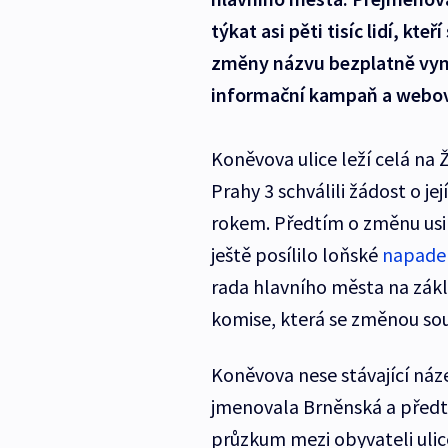
týkat asi pěti tisíc lidí, kt
změny názvu bezplatně vym
informační kampaň a webov
Koněvova ulice leží celá na Ž
Prahy 3 schválili žádost o j
rokem. Předtím o změnu usilo
ještě posílilo loňské
napaden
rada hlavního města na zák
komise, která se změnou sou
Koněvova nese stávající náze
jmenovala Brněnská a předt
průzkum mezi obyvateli ulice