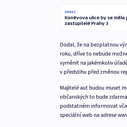
ODKAZ
Koněvova ulice by se měla 
zastupitelé Prahy 3
Dodal, že na bezplatnou vým
roku, dříve to nebude mož
vyměnit na jakémkoliv úřadě
v předstihu před změnou reg
Majitelé aut budou muset mě
občanských to bude zdarma.
podstatném informovat včas,
speciální web na adrese ww