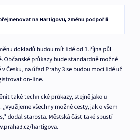
přejmenovat na Hartigovu, změnu podpořili
ěnu dokladů budou mít lidé od 1. října půl
né. Občanské průkazy bude standardně možné
 v Česku, na úřad Prahy 3 se budou moci lidé už
istrovat on-line.
nit také technické průkazy, stejně jako u
 „Využijeme všechny možné cesty, jak o všem
“ dodal starosta. Městská část také spustí
w.praha3.cz/hartigova.