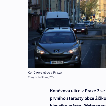
Koněvova ulice v Praze
Zdroj:
Miloš Ruml/ČTK
Koněvova ulice v Praze 3 se
prvního starosty obce Žižkov
hlavního města. Přejmenová