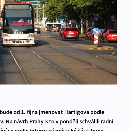
 bude od 1. října jmenovat Hartigova podle
. Na návrh Prahy 3 to v pondělí schválili radní
ní se podle informací městské části bude