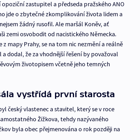
 opoziční zastupitel a předseda pražského ANO
o jde o zbytečné zkomplikování života lidem a
ejsem žádný rusofil. Ale maršál Koněv, ať
i zemi osvobodit od nacistického Německa.
 z mapy Prahy, se na tom nic nezmění a reálně
a dodal, že za vhodnější řešení by považoval
Koněvovým životopisem včetně jeho temných
la vystřídá první starosta
yl český vlastenec a stavitel, který se v roce
 samostatného Žižkova, tehdy nazývaného
ižkov byla obec přejmenována o rok později na