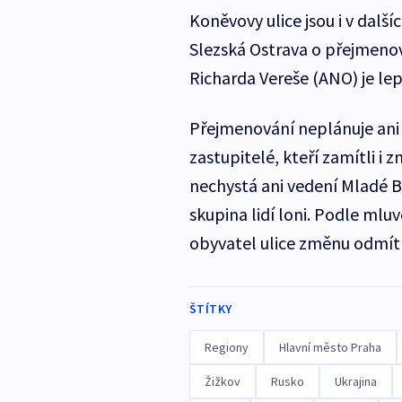
Koněvovy ulice jsou i v dal
Slezská Ostrava o přejmenov
Richarda Vereše (ANO) je lep
Přejmenování neplánuje ani 
zastupitelé, kteří zamítli 
nechystá ani vedení Mladé 
skupina lidí loni. Podle mlu
obyvatel ulice změnu odmít
ŠTÍTKY
Regiony
Hlavní město Praha
Žižkov
Rusko
Ukrajina