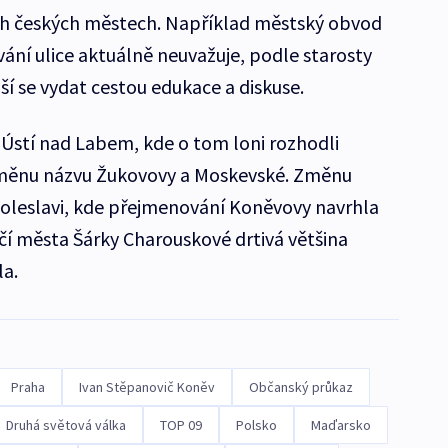
ších českých městech. Například městský obvod
ání ulice aktuálně neuvažuje, podle starosty
ší se vydat cestou edukace a diskuse.
Ústí nad Labem, kde o tom loni rozhodli
i změnu názvu Žukovovy a Moskevské. Změnu
Boleslavi, kde přejmenování Koněvovy navrhla
včí města Šárky Charouskové drtivá většina
la.
Praha
Ivan Stěpanovič Koněv
Občanský průkaz
Druhá světová válka
TOP 09
Polsko
Maďarsko