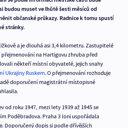
eří si budou muset ve lhůtě šesti měsíců od
ěnit občanské průkazy. Radnice k tomu spustí
é stránky.
ižkově a je dlouhá asi 3,4 kilometru. Zastupitelé
ejí přejmenování na Hartigovu zhruba před
vali někteří místní obyvatelé, jejich snahy
í Ukrajiny Ruskem
. O přejmenování rozhoduje
ladě doporučení magistrátní místopisné
hlasila.
v od roku 1947, mezi lety 1939 až 1945 se
ím Poděbradova. Praha 3 loni uspořádala
. Doporučený dopis si podle dřívějších