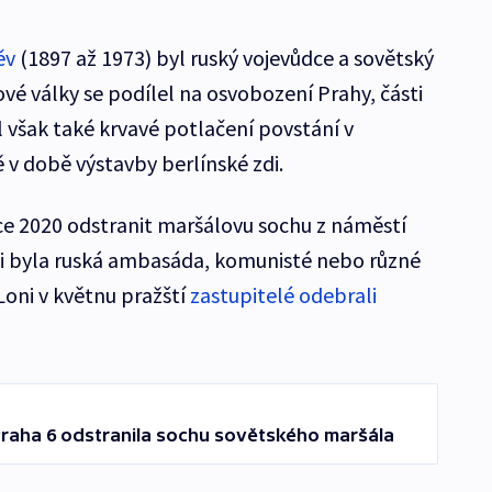
ěv
(1897 až 1973) byl ruský vojevůdce a sovětský
vé války se podílel na osvobození Prahy, části
l však také krvavé potlačení povstání v
 v době výstavby berlínské zdi.
ce 2020 odstranit maršálovu sochu z náměstí
ti byla ruská ambasáda, komunisté nebo různé
 Loni v květnu pražští
zastupitelé odebrali
Praha 6 odstranila sochu sovětského maršála