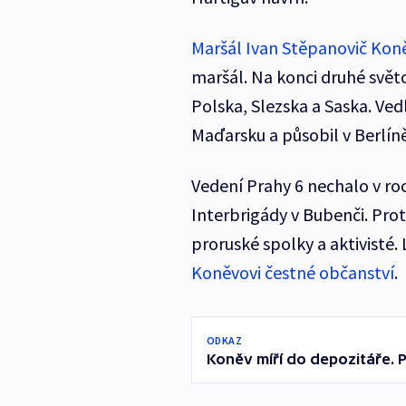
Maršál Ivan Stěpanovič Kon
maršál. Na konci druhé světo
Polska, Slezska a Saska. Ved
Maďarsku a působil v Berlíně
Vedení Prahy 6 nechalo v ro
Interbrigády v Bubenči. Pro
proruské spolky a aktivisté.
Koněvovi čestné občanství
.
ODKAZ
Koněv míří do depozitáře. 