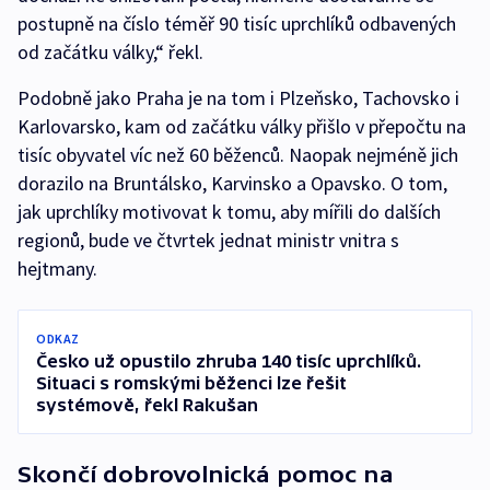
postupně na číslo téměř 90 tisíc uprchlíků odbavených
od začátku války,“ řekl.
Podobně jako Praha je na tom i Plzeňsko, Tachovsko i
Karlovarsko, kam od začátku války přišlo v přepočtu na
tisíc obyvatel víc než 60 běženců. Naopak nejméně jich
dorazilo na Bruntálsko, Karvinsko a Opavsko. O tom,
jak uprchlíky motivovat k tomu, aby mířili do dalších
regionů, bude ve čtvrtek jednat ministr vnitra s
hejtmany.
ODKAZ
Česko už opustilo zhruba 140 tisíc uprchlíků.
Situaci s romskými běženci lze řešit
systémově, řekl Rakušan
Skončí dobrovolnická pomoc na