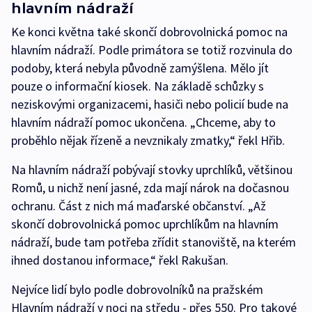
hlavním nádraží
Ke konci května také skončí dobrovolnická pomoc na
hlavním nádraží. Podle primátora se totiž rozvinula do
podoby, která nebyla původně zamýšlena. Mělo jít
pouze o informační kiosek. Na základě schůzky s
neziskovými organizacemi, hasiči nebo policií bude na
hlavním nádraží pomoc ukončena. „Chceme, aby to
proběhlo nějak řízeně a nevznikaly zmatky,“ řekl Hřib.
Na hlavním nádraží pobývají stovky uprchlíků, většinou
Romů, u nichž není jasné, zda mají nárok na dočasnou
ochranu. Část z nich má maďarské občanství. „Až
skončí dobrovolnická pomoc uprchlíkům na hlavním
nádraží, bude tam potřeba zřídit stanoviště, na kterém
ihned dostanou informace,“ řekl Rakušan.
Nejvíce lidí bylo podle dobrovolníků na pražském
Hlavním nádraží v noci na středu - přes 550. Pro takové