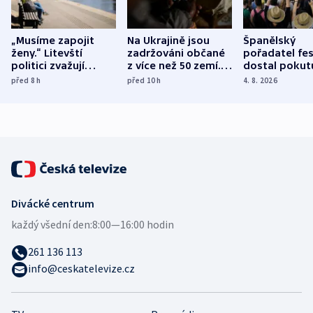
„Musíme zapojit
Na Ukrajině jsou
Španělský
ženy.“ Litevští
zadržováni občané
pořadatel fes
politici zvažují
z více než 50 zemí.
dostal pokut
dohodu o
Bojovali na straně
nekalé prakti
před 8
h
před 10
h
4. 8. 2026
demografii
Ruska
Divácké centrum
každý všední den:
8:00—16:00 hodin
261 136 113
info@ceskatelevize.cz