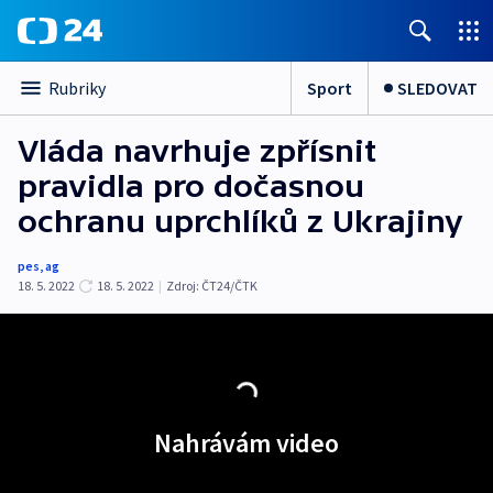
Sport
SLEDOVAT
Rubriky
Vláda navrhuje zpřísnit
pravidla pro dočasnou
ochranu uprchlíků z Ukrajiny
pes
,
ag
18. 5. 2022
18. 5. 2022
|
Zdroj:
ČT24/ČTK
Nahrávám video