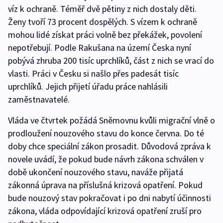
víz k ochraně. Téměř dvě pětiny z nich dostaly děti.
Ženy tvoří 73 procent dospělých. S vízem k ochraně
mohou lidé získat práci volně bez překážek, povolení
nepotřebují. Podle Rakušana na území Česka nyní
pobývá zhruba 200 tisíc uprchlíků, část z nich se vrací do
vlasti. Práci v Česku si našlo přes padesát tisíc
uprchlíků. Jejich přijetí úřadu práce nahlásili
zaměstnavatelé.
Vláda ve čtvrtek požádá Sněmovnu kvůli migrační vlně o
prodloužení nouzového stavu do konce června. Do té
doby chce speciální zákon prosadit. Důvodová zpráva k
novele uvádí, že pokud bude návrh zákona schválen v
době ukončení nouzového stavu, naváže přijatá
zákonná úprava na příslušná krizová opatření. Pokud
bude nouzový stav pokračovat i po dni nabytí účinnosti
zákona, vláda odpovídající krizová opatření zruší pro