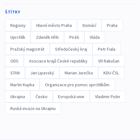
ŠTÍTKY
Regiony
Hlavní město Praha
Domácí
Praha
Uprchlík
Zdeněk Hřib
Piráti
Vláda
Pražský magistrát
Středočeský kraj
Petr Fiala
ODS
Asociace krajů České republiky
Vít Rakušan
STAN
Jan Lipavský
Marian Jurečka
KDU-ČSL
Martin Kupka
Organizace pro pomoc uprchlíkům
Ukrajina
Česko
Evropská unie
Vladimir Putin
Ruská invaze na Ukrajinu