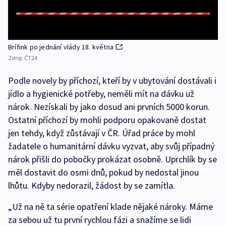
Brífink po jednání vlády 18. května
Zdroj:
ČT24
Podle novely by příchozí, kteří by v ubytování dostávali i
jídlo a hygienické potřeby, neměli mít na dávku už
nárok. Nezískali by jako dosud ani prvních 5000 korun.
Ostatní příchozí by mohli podporu opakovaně dostat
jen tehdy, když zůstávají v ČR. Úřad práce by mohl
žadatele o humanitární dávku vyzvat, aby svůj případný
nárok přišli do pobočky prokázat osobně. Uprchlík by se
měl dostavit do osmi dnů, pokud by nedostal jinou
lhůtu. Kdyby nedorazil, žádost by se zamítla.
„Už na ně ta série opatření klade nějaké nároky. Máme
za sebou už tu první rychlou fázi a snažíme se lidi