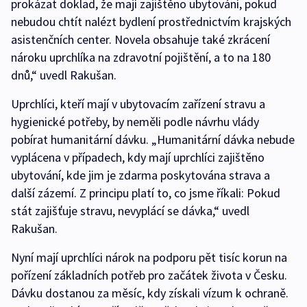
prokázat doklad, že mají zajištěno ubytování, pokud
nebudou chtít nalézt bydlení prostřednictvím krajských
asistenčních center. Novela obsahuje také zkrácení
nároku uprchlíka na zdravotní pojištění, a to na 180
dnů,“ uvedl Rakušan.
Uprchlíci, kteří mají v ubytovacím zařízení stravu a
hygienické potřeby, by neměli podle návrhu vlády
pobírat humanitární dávku. „Humanitární dávka nebude
vyplácena v případech, kdy mají uprchlíci zajištěno
ubytování, kde jim je zdarma poskytována strava a
další zázemí. Z principu platí to, co jsme říkali: Pokud
stát zajišťuje stravu, nevyplácí se dávka,“ uvedl
Rakušan.
Nyní mají uprchlíci nárok na podporu pět tisíc korun na
pořízení základních potřeb pro začátek života v Česku.
Dávku dostanou za měsíc, kdy získali vízum k ochraně.