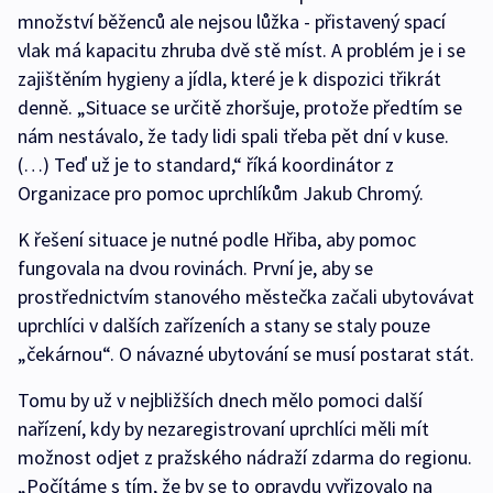
množství běženců ale nejsou lůžka - přistavený spací
vlak má kapacitu zhruba dvě stě míst. A problém je i se
zajištěním hygieny a jídla, které je k dispozici třikrát
denně. „Situace se určitě zhoršuje, protože předtím se
nám nestávalo, že tady lidi spali třeba pět dní v kuse.
(…) Teď už je to standard,“ říká koordinátor z
Organizace pro pomoc uprchlíkům Jakub Chromý.
K řešení situace je nutné podle Hřiba, aby pomoc
fungovala na dvou rovinách. První je, aby se
prostřednictvím stanového městečka začali ubytovávat
uprchlíci v dalších zařízeních a stany se staly pouze
„čekárnou“. O návazné ubytování se musí postarat stát.
Tomu by už v nejbližších dnech mělo pomoci další
nařízení, kdy by nezaregistrovaní uprchlíci měli mít
možnost odjet z pražského nádraží zdarma do regionu.
„Počítáme s tím, že by se to opravdu vyřizovalo na