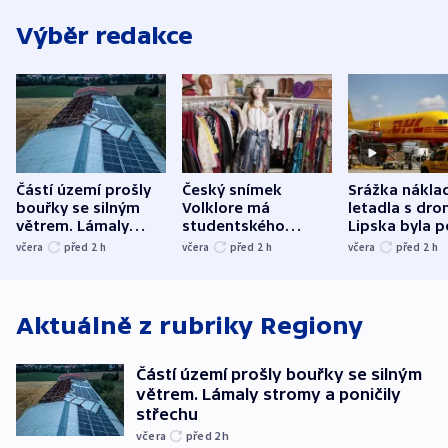
Výběr redakce
Částí území prošly
Český snímek
Srážka nákla
bouřky se silným
Volklore má
letadla s dr
větrem. Lámaly
studentského
Lipska byla p
stromy a poničily
Oscara, zabojuje o
německého mi
včera
před 2
h
včera
před 2
h
včera
před 2
h
střechu
cenu za krátký film
hybridní útok
Aktuálně z rubriky
Regiony
Částí území prošly bouřky se silným
větrem. Lámaly stromy a poničily
střechu
včera
před 2
h