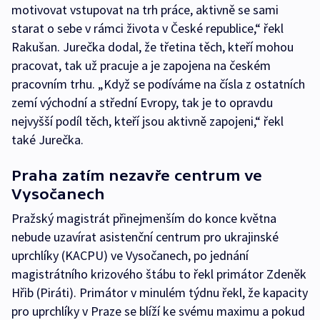
motivovat vstupovat na trh práce, aktivně se sami
starat o sebe v rámci života v České republice,“ řekl
Rakušan. Jurečka dodal, že třetina těch, kteří mohou
pracovat, tak už pracuje a je zapojena na českém
pracovním trhu. „Když se podíváme na čísla z ostatních
zemí východní a střední Evropy, tak je to opravdu
nejvyšší podíl těch, kteří jsou aktivně zapojeni,“ řekl
také Jurečka.
Praha zatím nezavře centrum ve
Vysočanech
Pražský magistrát přinejmenším do konce května
nebude uzavírat asistenční centrum pro ukrajinské
uprchlíky (KACPU) ve Vysočanech, po jednání
magistrátního krizového štábu to řekl primátor Zdeněk
Hřib (Piráti). Primátor v minulém týdnu řekl, že kapacity
pro uprchlíky v Praze se blíží ke svému maximu a pokud