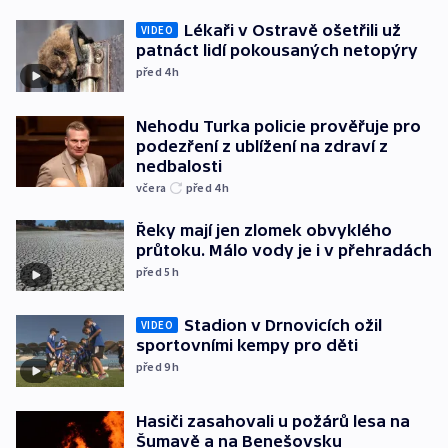
Lékaři v Ostravě ošetřili už
VIDEO
patnáct lidí pokousaných netopýry
před 4
h
Nehodu Turka policie prověřuje pro
podezření z ublížení na zdraví z
nedbalosti
včera
před 4
h
Řeky mají jen zlomek obvyklého
průtoku. Málo vody je i v přehradách
před 5
h
Stadion v Drnovicích ožil
VIDEO
sportovními kempy pro děti
před 9
h
Hasiči zasahovali u požárů lesa na
Šumavě a na Benešovsku