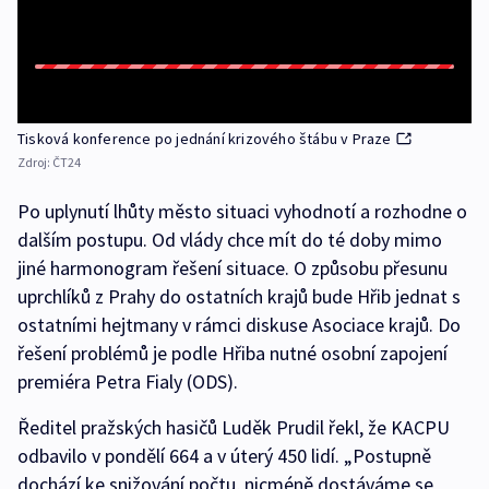
Tisková konference po jednání krizového štábu v Praze
Zdroj:
ČT24
Po uplynutí lhůty město situaci vyhodnotí a rozhodne o
dalším postupu. Od vlády chce mít do té doby mimo
jiné harmonogram řešení situace. O způsobu přesunu
uprchlíků z Prahy do ostatních krajů bude Hřib jednat s
ostatními hejtmany v rámci diskuse Asociace krajů. Do
řešení problémů je podle Hřiba nutné osobní zapojení
premiéra Petra Fialy (ODS).
Ředitel pražských hasičů Luděk Prudil řekl, že KACPU
odbavilo v pondělí 664 a v úterý 450 lidí. „Postupně
dochází ke snižování počtu, nicméně dostáváme se