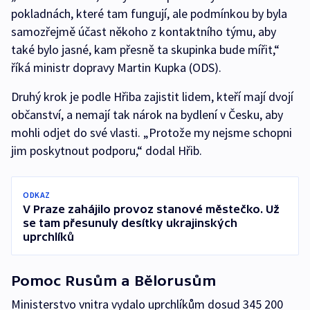
pokladnách, které tam fungují, ale podmínkou by byla
samozřejmě účast někoho z kontaktního týmu, aby
také bylo jasné, kam přesně ta skupinka bude mířit,“
říká ministr dopravy Martin Kupka (ODS).
Druhý krok je podle Hřiba zajistit lidem, kteří mají dvojí
občanství, a nemají tak nárok na bydlení v Česku, aby
mohli odjet do své vlasti. „Protože my nejsme schopni
jim poskytnout podporu,“ dodal Hřib.
ODKAZ
V Praze zahájilo provoz stanové městečko. Už
se tam přesunuly desítky ukrajinských
uprchlíků
Pomoc Rusům a Bělorusům
Ministerstvo vnitra vydalo uprchlíkům dosud 345 200