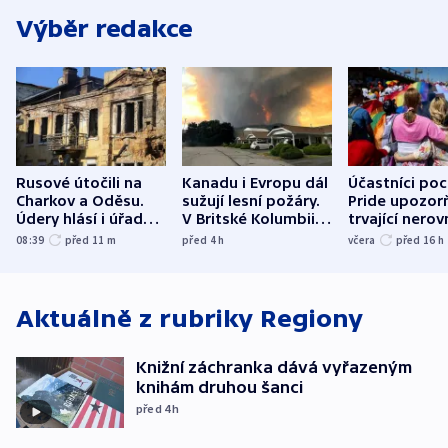
Výběr redakce
Rusové útočili na
Kanadu i Evropu dál
Účastníci po
Charkov a Oděsu.
sužují lesní požáry.
Pride upozorň
Údery hlásí i úřady v
V Britské Kolumbii
trvající nerov
Bělgorodu
evakuovali tisíce lidí
společensko
08:39
před 11
m
před 4
h
včera
před 16
h
atmosféru
Aktuálně z rubriky
Regiony
Knižní záchranka dává vyřazeným
knihám druhou šanci
před 4
h