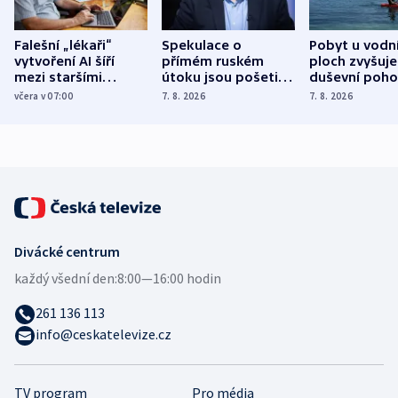
Falešní „lékaři“
Spekulace o
Pobyt u vodn
vytvoření AI šíří
přímém ruském
ploch zvyšuje
mezi staršími
útoku jsou pošetilé,
duševní poho
Poláky nebezpečné
míní estonský
ukázala
včera v 07:00
7. 8. 2026
7. 8. 2026
zdravotní rady
bezpečnostní
mezinárodní 
expert
Divácké centrum
každý všední den:
8:00—16:00 hodin
261 136 113
info@ceskatelevize.cz
TV program
Pro média