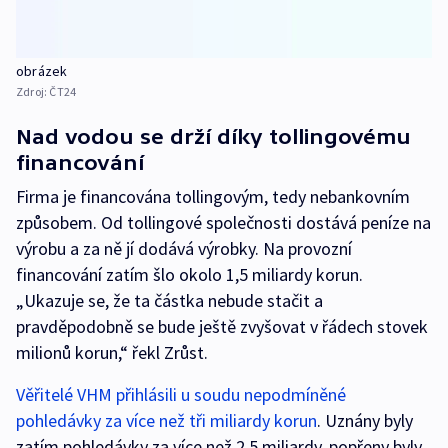
obrázek
Zdroj:
ČT24
Nad vodou se drží díky tollingovému
financování
Firma je financována tollingovým, tedy nebankovním
způsobem. Od tollingové společnosti dostává peníze na
výrobu a za ně jí dodává výrobky. Na provozní
financování zatím šlo okolo 1,5 miliardy korun.
„Ukazuje se, že ta částka nebude stačit a
pravděpodobně se bude ještě zvyšovat v řádech stovek
milionů korun,“ řekl Zrůst.
Věřitelé VHM přihlásili u soudu nepodmíněné
pohledávky za více než tři miliardy korun
. Uznány byly
zatím pohledávky za více než 2,5 miliardy, popřeny byly