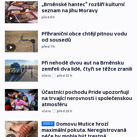
„Brněnské hantec“ rozšíří kulturní
seznam na jihu Moravy
před 6
h
Příhraniční obce chtějí pitnou vodu
od sousedů
před 7
h
Při nehodě dvou aut na Brněnsku
zemřeli dva lidé, čtyři se těžce zranili
včera
před 15
h
Účastníci pochodu Pride upozorňují
na trvající nerovnosti i společenskou
atmosféru
včera
před 16
h
Domovu Mutice hrozí
VIDEO
maximální pokuta. Neregistrovaná
péče by mohla být trestná