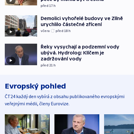
před 17
h
Demolici vyhořelé budovy ve Zlíně
urychlilo částečné zřícení
včera
před 18
h
Řeky vysychají a podzemní vody
ubývá. Hydrolog: Klíčem je
zadržování vody
před 21
h
Evropský pohled
ČT24 každý den vybírá z obsahu publikovaného evropskými
veřejnými médii, členy Eurovize.