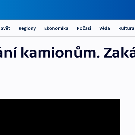
Svět
Regiony
Ekonomika
Počasí
Věda
Kultura
rání kamionům. Zaká