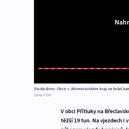
Nahr
Studio Brno: Obce v Jihomoravském kraji se brání k
Zdroj:
ČT24
V obci Přítluky na Břeclavs
těžší 19 tun. Na vjezdech i 