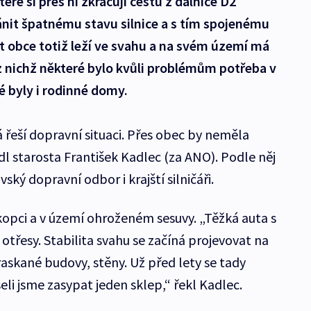
ré si přes ni zkracují cestu z dálnice D2
it špatnému stavu silnice a s tím spojenému
t obce totiž leží ve svahu a na svém území má
z nichž některé bylo kvůli problémům potřeba v
 byly i rodinné domy.
 řeší dopravní situaci. Přes obec by neměla
edl starosta František Kadlec (za ANO). Podle něj
vský dopravní odbor i krajští silničáři.
v kopci a v území ohroženém sesuvy. „Těžká auta s
otřesy. Stabilita svahu se začíná projevovat na
kané budovy, stěny. Už před lety se tady
i jsme zasypat jeden sklep,“ řekl Kadlec.