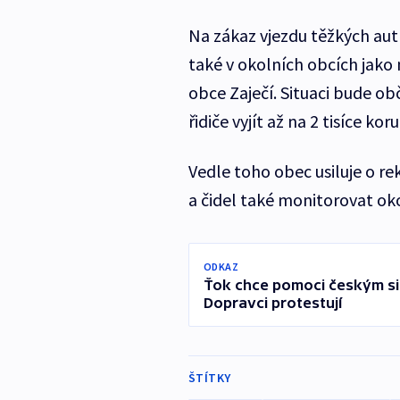
Na zákaz vjezdu těžkých aut
také v okolních obcích jako 
obce Zaječí. Situaci bude o
řidiče vyjít až na 2 tisíce koru
Vedle toho obec usiluje o r
a čidel také monitorovat oko
ODKAZ
Ťok chce pomoci českým si
Dopravci protestují
ŠTÍTKY