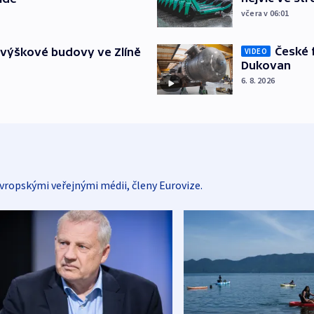
včera v 06:01
České 
 výškové budovy ve Zlíně
VIDEO
Dukovan
6. 8. 2026
vropskými veřejnými médii, členy Eurovize.