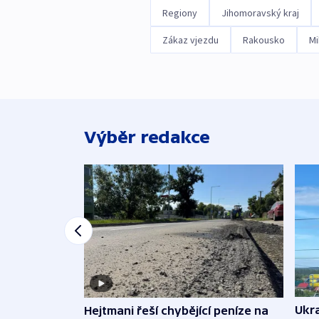
Regiony
Jihomoravský kraj
Zákaz vjezdu
Rakousko
Mi
Výběr redakce
Ukra
Hejtmani řeší chybějící peníze na