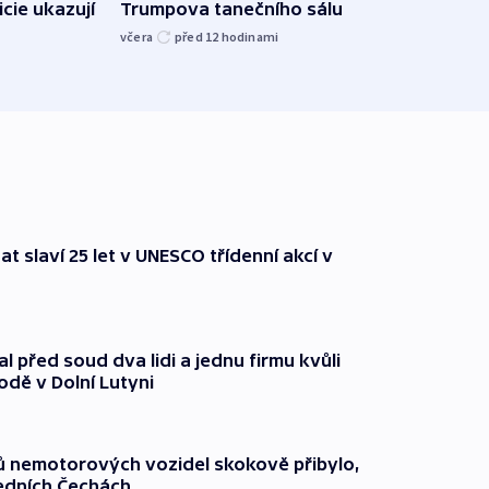
icie ukazují
Trumpova tanečního sálu
břehu
kriti
včera
před 12
hodinami
před 1
t slaví 25 let v UNESCO třídenní akcí v
l před soud dva lidi a jednu firmu kvůli
odě v Dolní Lutyni
čů nemotorových vozidel skokově přibylo,
ředních Čechách