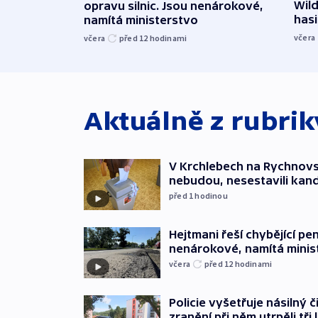
Wild
opravu silnic. Jsou nenárokové,
hasi
namítá ministerstvo
včera
včera
před 12
hodinami
Aktuálně z rubri
V Krchlebech na Rychnovsk
nebudou, nesestavili kan
před 1
hodinou
Hejtmani řeší chybějící pen
nenárokové, namítá minis
včera
před 12
hodinami
Policie vyšetřuje násilný 
zranění při něm utrpěli tři 