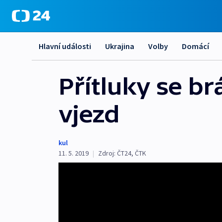
Hlavní události
Ukrajina
Volby
Domácí
Přítluky se b
vjezd
kul
11. 5. 2019
|
Zdroj:
ČT24
,
ČTK