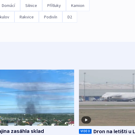
Domácí
Silnice
Přítluky
Kamion
kulov
Rakvice
Podivín
D2
jina zasáhla sklad
Dron na letišti u 
VIDEO