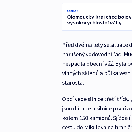
ODKAZ
Olomoucký kraj chce bojov
vysokorychlostní váhy
Před dvěma lety se situace d
narušený vodovodní řad. Mus
nespadla obecní věž. Byla 
vinných sklepů a půlka vesn
starosta.
Obcí vede silnice třetí třídy
jsou dálnice a silnice první
kolem 150 kamionů. Sjíždějí z
cestu do Mikulova na hranič