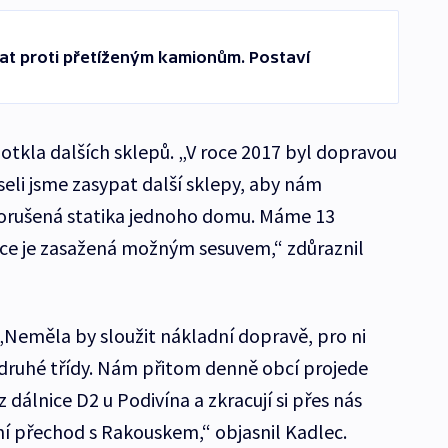
at proti přetíženým kamionům. Postaví
otkla dalších sklepů. „V roce 2017 byl dopravou
eli jsme zasypat další sklepy, aby nám
porušená statika jednoho domu. Máme 13
ice je zasažená možným sesuvem,“ zdůraznil
. „Neměla by sloužit nákladní dopravě, pro ni
 a druhé třídy. Nám přitom denně obcí projede
 dálnice D2 u Podivína a zkracují si přes nás
ní přechod s Rakouskem,“ objasnil Kadlec.