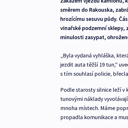
zákazem vjezdu kamionů, kte
směrem do Rakouska, zabrán
hrozícímu sesuvu půdy. Čás
vinařské podzemní sklepy, 
minulosti zasypat, ohrožené
„Byla vydaná vyhláška, která
jezdit auta těžší 19 tun,“ uv
s tím souhlasí policie, břecla
Podle starosty silnice leží 
tunovými náklady vyvolávají 
mnoha místech. Máme popras
propadla komunikace a musel