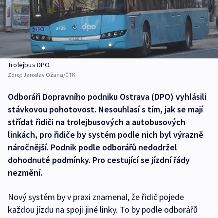
Trolejbus DPO
Zdroj:
Jaroslav Ožana/ČTK
Odboráři Dopravního podniku Ostrava (DPO) vyhlásili
stávkovou pohotovost. Nesouhlasí s tím, jak se mají
střídat řidiči na trolejbusových a autobusových
linkách, pro řidiče by systém podle nich byl výrazně
náročnější. Podnik podle odborářů nedodržel
dohodnuté podmínky. Pro cestující se jízdní řády
nezmění.
Nový systém by v praxi znamenal, že řidič pojede
každou jízdu na spoji jiné linky. To by podle odborářů