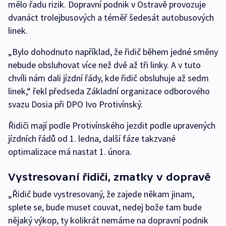
mělo řadu rizik. Dopravní podnik v Ostravě provozuje
dvanáct trolejbusových a téměř šedesát autobusových
linek.
„Bylo dohodnuto například, že řidič během jedné směny
nebude obsluhovat více než dvě až tři linky. A v tuto
chvíli nám dali jízdní řády, kde řidič obsluhuje až sedm
linek,“ řekl předseda Základní organizace odborového
svazu Dosia při DPO Ivo Protivínský.
Řidiči mají podle Protivínského jezdit podle upravených
jízdních řádů od 1. ledna, další fáze takzvané
optimalizace má nastat 1. února.
Vystresovaní řidiči, zmatky v dopravě
„Řidič bude vystresovaný, že zajede někam jinam,
splete se, bude muset couvat, nedej bože tam bude
nějaký výkop, ty kolikrát nemáme na dopravní podnik