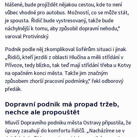
hlášené, bude projíždět nějakou cestou, kde to není
vůbec vhodné pro autobus. Možností, co se může stát,
je spousta. Řidič bude vystresovaný, takže bude
náchylnější k tomu, aby způsobil dopravní nehodu,“
varoval Protivínský.
Podnik podle něj zkomplikoval šoférům situaci i jinak.
„Řidiči, kteří jezdili z oblasti Hlučína a měli střídání v
Přívoze, tedy blízko, tak teď mají střídání třeba u Kotvy
na opačném konci města. Takže jim značným
způsobem zhorší pracovní podmínky,“ řekl odborový
předák.
Dopravní podnik má propad tržeb,
nechce ale propouštět
Mluvčí Dopravního podniku města Ostravy připustila, že
úpravy zasahují do komfortu řidičů. „Nacházíme se v