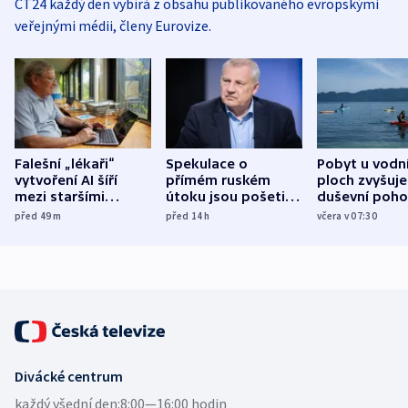
ČT24 každý den vybírá z obsahu publikovaného evropskými
veřejnými médii, členy Eurovize.
Falešní „lékaři“
Spekulace o
Pobyt u vodn
vytvoření AI šíří
přímém ruském
ploch zvyšuje
mezi staršími
útoku jsou pošetilé,
duševní poho
Poláky nebezpečné
míní estonský
ukázala
před 49
m
před 14
h
včera v 07:30
zdravotní rady
bezpečnostní
mezinárodní 
expert
Divácké centrum
každý všední den:
8:00—16:00 hodin