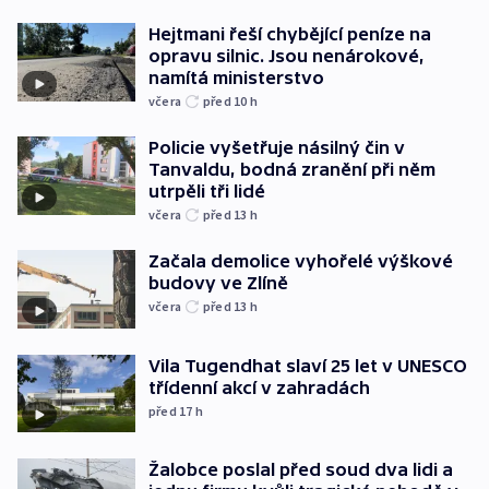
Hejtmani řeší chybějící peníze na
opravu silnic. Jsou nenárokové,
namítá ministerstvo
včera
před 10
h
Policie vyšetřuje násilný čin v
Tanvaldu, bodná zranění při něm
utrpěli tři lidé
včera
před 13
h
Začala demolice vyhořelé výškové
budovy ve Zlíně
včera
před 13
h
Vila Tugendhat slaví 25 let v UNESCO
třídenní akcí v zahradách
před 17
h
Žalobce poslal před soud dva lidi a