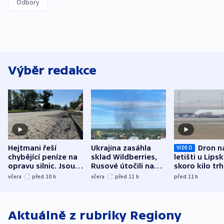
Odbory
Výběr redakce
Hejtmani řeší
Ukrajina zasáhla
Dron n
VIDEO
chybějící peníze na
sklad Wildberries,
letišti u Lips
opravu silnic. Jsou
Rusové útočili na
skoro kilo trh
nenárokové, namítá
trh, hasiče či
indicie ukazuj
včera
před 10
h
včera
před 11
h
před 11
h
ministerstvo
stadion
Rusko
Aktuálně z rubriky
Regiony