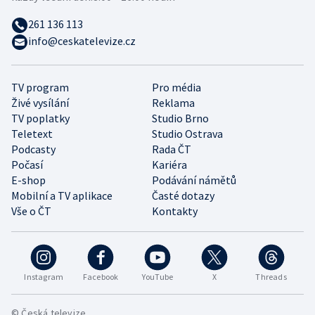
261 136 113
info@ceskatelevize.cz
TV program
Pro média
Živé vysílání
Reklama
TV poplatky
Studio Brno
Teletext
Studio Ostrava
Podcasty
Rada ČT
Počasí
Kariéra
E-shop
Podávání námětů
Mobilní a TV aplikace
Časté dotazy
Vše o ČT
Kontakty
Instagram
Facebook
YouTube
X
Threads
© Česká televize