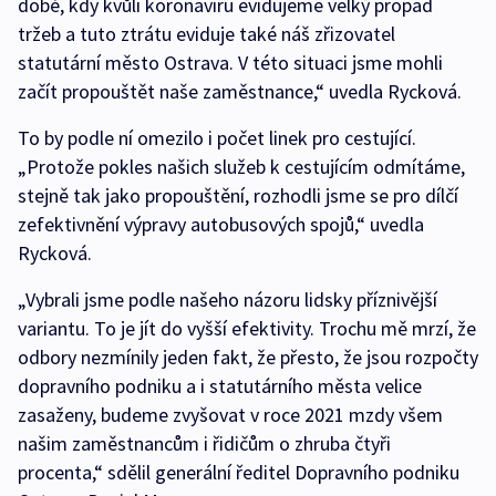
době, kdy kvůli koronaviru evidujeme velký propad
tržeb a tuto ztrátu eviduje také náš zřizovatel
statutární město Ostrava. V této situaci jsme mohli
začít propouštět naše zaměstnance,“ uvedla Rycková.
To by podle ní omezilo i počet linek pro cestující.
„Protože pokles našich služeb k cestujícím odmítáme,
stejně tak jako propouštění, rozhodli jsme se pro dílčí
zefektivnění výpravy autobusových spojů,“ uvedla
Rycková.
„Vybrali jsme podle našeho názoru lidsky příznivější
variantu. To je jít do vyšší efektivity. Trochu mě mrzí, že
odbory nezmínily jeden fakt, že přesto, že jsou rozpočty
dopravního podniku a i statutárního města velice
zasaženy, budeme zvyšovat v roce 2021 mzdy všem
našim zaměstnancům i řidičům o zhruba čtyři
procenta,“ sdělil generální ředitel Dopravního podniku