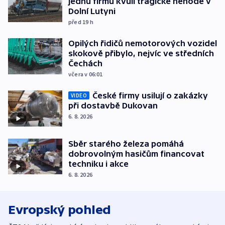
jednu firmu kvůli tragické nehodě v
Dolní Lutyni
před 19
h
Opilých řidičů nemotorových vozidel
skokově přibylo, nejvíc ve středních
Čechách
včera v 06:01
České firmy usilují o zakázky
VIDEO
při dostavbě Dukovan
6. 8. 2026
Sběr starého železa pomáhá
dobrovolným hasičům financovat
techniku i akce
6. 8. 2026
Evropský pohled