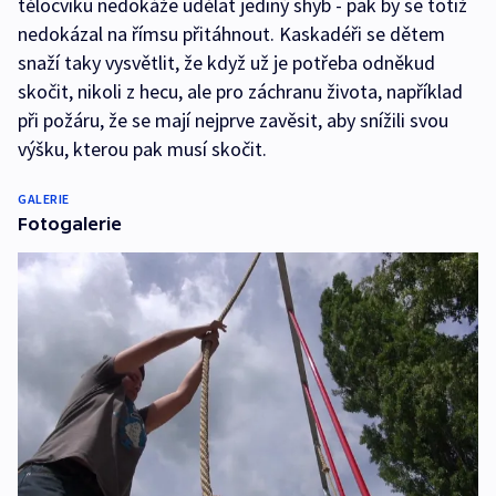
tělocviku nedokáže udělat jediný shyb - pak by se totiž
nedokázal na římsu přitáhnout. Kaskadéři se dětem
snaží taky vysvětlit, že když už je potřeba odněkud
skočit, nikoli z hecu, ale pro záchranu života, například
při požáru, že se mají nejprve zavěsit, aby snížili svou
výšku, kterou pak musí skočit.
GALERIE
Fotogalerie