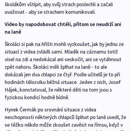
školákům vštípit, aby svůj strach poslechli a začali
uvažovat - aby se strachem komunikovali.
Video by napodobovat chtěli, přitom se neudrží ani
na laně
Školáci si pak na hřišti mohli vyzkoušet, jak by jednu ze
situací z videa zvládli sami. Mladík na záznamu totiž
visel na zdi a nedokázal ani seskočit, ani se vytáhnout
zpět nahoru. Školáci měli šplhat na laně - to ale
dokázali jen dva chlapci ze čtyř. Podle učitelů je to při
hodinách tělocviku běžná situace. Jeden z nich, Josef
Hájek, konstatoval, že některé děti na tom jsou s
fyzickou kondicí hodně bídně.
Hynek Čermák po srovnání situace z videa
neschopnosti některých chlapců šplhat po laně uvedl, že
se těžko někdo může zkoušet zavěsit na římsu, když v