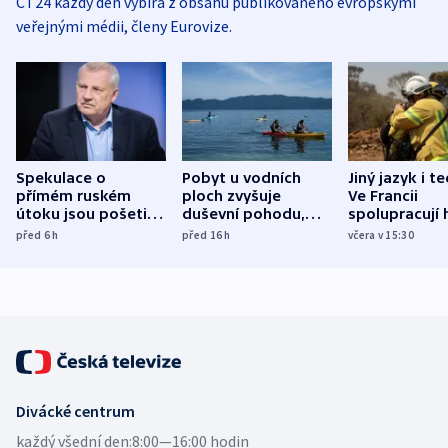
ČT24 každý den vybírá z obsahu publikovaného evropskými
veřejnými médii, členy Eurovize.
Spekulace o
Pobyt u vodních
Jiný jazyk i t
přímém ruském
ploch zvyšuje
Ve Francii
útoku jsou pošetilé,
duševní pohodu,
spolupracují h
míní estonský
ukázala
různých zemí
před 6
h
před 16
h
včera v 15:30
bezpečnostní
mezinárodní studie
expert
Divácké centrum
každý všední den:
8:00—16:00 hodin