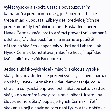
Vylézt vysoko a skočit. Často s povzbuzováním
kamarádů a před očima dívky, jejíž pozornost chce
třeba mladík upoutat. Záběry dětí předvádějících se
před kamarády teď plní internet. Kaskadér a herec
Hynek Čermák začal proto v rámci preventivní kampaně
odstrašující videa posbíraná na internetu pouštět
dětem na školách - naposledy v Ústí nad Labem. Jak
Hynek Čermák konstatoval, mladí se hecují například
kvůli holkám a kvůli Facebooku.
Jedno z ukázkových videí - mladíci skáčou z vysoké
skály do vody. Jeden ale přecení své síly a hlavou narazí
do skály. Hynek Čermák na videu demonstruje, co je
strach a co fyzická připravenost. „Skáčou salto vzad ze
skály - do neznámé vody, to je první blbost, kterou by
člověk neměl dělat,“ popisuje Hynek Čermák. Třetí
skokan se bojí a navíc na tom není fyzicky tak dobře - a