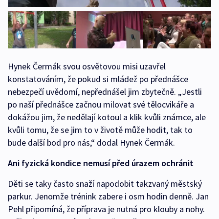
Hynek Čermák svou osvětovou misi uzavřel
konstatováním, že pokud si mládež po přednášce
nebezpečí uvědomí, nepřednášel jim zbytečně. „Jestli
po naší přednášce začnou milovat své tělocvikáře a
dokážou jim, že nedělají kotoul a klik kvůli známce, ale
kvůli tomu, že se jim to v životě může hodit, tak to
bude další bod pro nás,“ dodal Hynek Čermák.
Ani fyzická kondice nemusí před úrazem ochránit
Děti se taky často snaží napodobit takzvaný městský
parkur. Jenomže trénink zabere i osm hodin denně. Jan
Pehl připomíná, že příprava je nutná pro klouby a nohy.