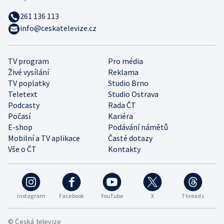
261 136 113
info@ceskatelevize.cz
TV program
Pro média
Živé vysílání
Reklama
TV poplatky
Studio Brno
Teletext
Studio Ostrava
Podcasty
Rada ČT
Počasí
Kariéra
E-shop
Podávání námětů
Mobilní a TV aplikace
Časté dotazy
Vše o ČT
Kontakty
Instagram
Facebook
YouTube
X
Threads
© Česká televize