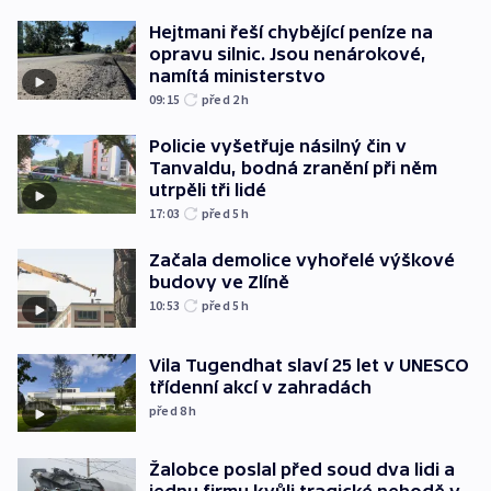
Hejtmani řeší chybějící peníze na
opravu silnic. Jsou nenárokové,
namítá ministerstvo
09:15
před 2
h
Policie vyšetřuje násilný čin v
Tanvaldu, bodná zranění při něm
utrpěli tři lidé
17:03
před 5
h
Začala demolice vyhořelé výškové
budovy ve Zlíně
10:53
před 5
h
Vila Tugendhat slaví 25 let v UNESCO
třídenní akcí v zahradách
před 8
h
Žalobce poslal před soud dva lidi a