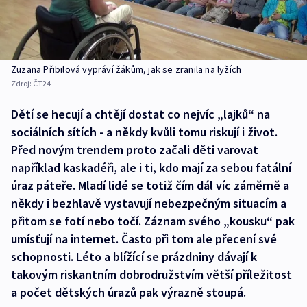
Zuzana Přibilová vypráví žákům, jak se zranila na lyžích
Zdroj:
ČT24
Dětí se hecují a chtějí dostat co nejvíc „lajků“ na
sociálních sítích - a někdy kvůli tomu riskují i život.
Před novým trendem proto začali děti varovat
například kaskadéři, ale i ti, kdo mají za sebou fatální
úraz páteře. Mladí lidé se totiž čím dál víc záměrně a
někdy i bezhlavě vystavují nebezpečným situacím a
přitom se fotí nebo točí. Záznam svého „kousku“ pak
umísťují na internet. Často při tom ale přecení své
schopnosti. Léto a blížící se prázdniny dávají k
takovým riskantním dobrodružstvím větší příležitost
a počet dětských úrazů pak výrazně stoupá.