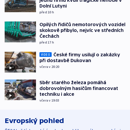
jednu firmu kvůli tragické nehodě v
Dolní Lutyni
před 10
h
Opilých řidičů nemotorových vozidel
skokově přibylo, nejvíc ve středních
Čechách
před 17
h
České firmy usilují o zakázky
VIDEO
při dostavbě Dukovan
včera v 20:20
Sběr starého železa pomáhá
dobrovolným hasičům financovat
techniku i akce
včera v 19:03
Evropský pohled