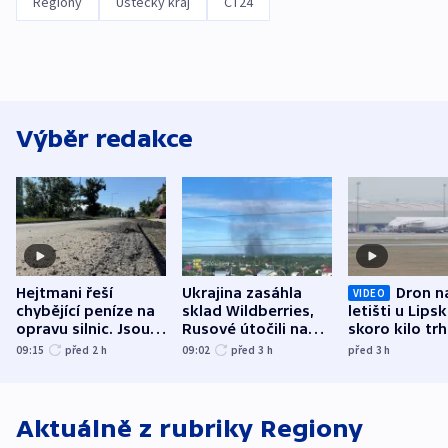
Regiony
Ústecký kraj
ČT24
Výběr redakce
Hejtmani řeší
Ukrajina zasáhla
Dron n
VIDEO
chybějící peníze na
sklad Wildberries,
letišti u Lips
opravu silnic. Jsou
Rusové útočili na
skoro kilo trh
nenárokové, namítá
trh, hasiče či
indicie ukazuj
09:15
před 2
h
09:02
před 3
h
před 3
h
ministerstvo
stadion
Rusko
Aktuálně z rubriky
Regiony