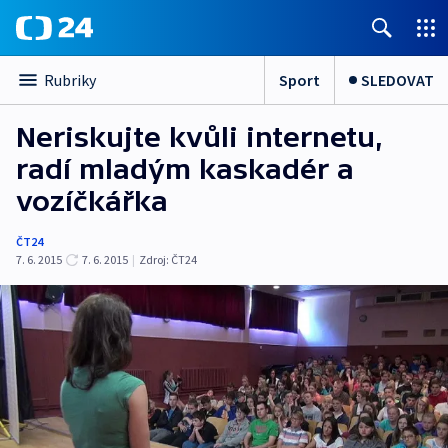
Sport
SLEDOVAT
Rubriky
Neriskujte kvůli internetu,
radí mladým kaskadér a
vozíčkářka
ČT24
7. 6. 2015
7. 6. 2015
|
Zdroj:
ČT24