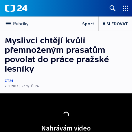
Sport
SLEDOVAT
Rubriky
Myslivci chtějí kvůli
přemnoženým prasatům
povolat do práce pražské
lesníky
ČT24
2. 3. 2017
|
Zdroj:
ČT24
Nahrávám video