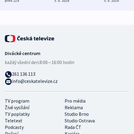
před 12
h
5. 8. 2026
5. 8. 2026
demografii
Ruska
Divácké centrum
každý všední den:
8:00—16:00 hodin
261 136 113
info@ceskatelevize.cz
TV program
Pro média
Živé vysílání
Reklama
TV poplatky
Studio Brno
Teletext
Studio Ostrava
Podcasty
Rada ČT
Počasí
Kariéra