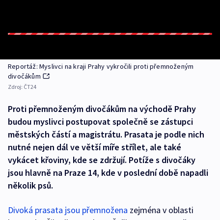
Reportáž: Myslivci na kraji Prahy vykročili proti přemnoženým
divočákům
Zdroj:
ČT24
Proti přemnoženým divočákům na východě Prahy
budou myslivci postupovat společně se zástupci
městských částí a magistrátu. Prasata je podle nich
nutné nejen dál ve větší míře střílet, ale také
vykácet křoviny, kde se zdržují. Potíže s divočáky
jsou hlavně na Praze 14, kde v poslední době napadli
několik psů.
Divoká prasata jsou přemnožena
zejména v oblasti