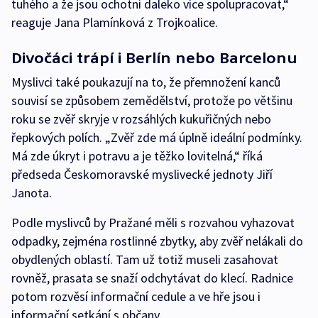
tuhého a že jsou ochotni daleko více spolupracovat,“
reaguje Jana Plamínková z Trojkoalice.
Divočáci trápí i Berlín nebo Barcelonu
Myslivci také poukazují na to, že přemnožení kanců
souvisí se způsobem zemědělství, protože po většinu
roku se zvěř skryje v rozsáhlých kukuřičných nebo
řepkových polích. „Zvěř zde má úplně ideální podmínky.
Má zde úkryt i potravu a je těžko lovitelná,“ říká
předseda Českomoravské myslivecké jednoty Jiří
Janota.
Podle myslivců by Pražané měli s rozvahou vyhazovat
odpadky, zejména rostlinné zbytky, aby zvěř nelákali do
obydlených oblastí. Tam už totiž museli zasahovat
rovněž, prasata se snaží odchytávat do klecí. Radnice
potom rozvěsí informační cedule a ve hře jsou i
informační setkání s občany.