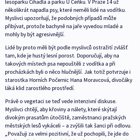
lesoparku Čihadla a parku U Čeňku. V Praze 14 už
několikrát napadla psy, které neměli lidé na vodítku.
Myslivci upozorňují, že podobných případů může
přibývat, protože bachyně na jaře vyvedou mladé a
mohly by být agresivnější.
Lidé by proto měli být podle myslivců ostražití zvlášť
tam, kde je hustý lesní porost. Doporučují, aby na
takových místech psa nepouštěli z vodítka a při
procházkách byli o něco hlučnější. Jak totiž potvrzuje i
starostka Horních Počernic Hana Moravcová, divočáky
láká klid zarostlého prostředí.
Právě o vegetaci se teď vede intenzivní diskuse.
Myslivci chtějí, aby křoviny a nálety, které skýtají
divokým prasatům útočiště, zaměstnanci pražských
městských lesů vykáceli – a zvýšili tak šanci při odlovu.
„Považuji za velmi pozitivní, že už pochopili, že jde do