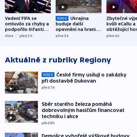
Vedení FIFA se
Ukrajina
Zbytečné výj
VIDEO
omluvilo za chyby a
buduje další
kvůli eCallu a
podpořilo Infantina.
opevnění na hranici
obtěžující ho
UEFA trvá na
s Běloruskem
zdržují záchr
včera
před 5
h
před 5
h
před 6
h
bojkotu
Aktuálně z rubriky
Regiony
České firmy usilují o zakázky
VIDEO
při dostavbě Dukovan
před 7
h
Sběr starého železa pomáhá
dobrovolným hasičům financovat
techniku i akce
před 8
h
Demolice vyhořelé výškové budovy