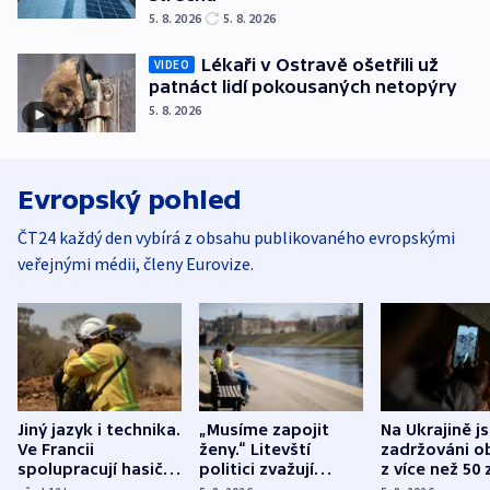
5. 8. 2026
5. 8. 2026
Lékaři v Ostravě ošetřili už
VIDEO
patnáct lidí pokousaných netopýry
5. 8. 2026
Evropský pohled
ČT24 každý den vybírá z obsahu publikovaného evropskými
veřejnými médii, členy Eurovize.
Jiný jazyk i technika.
„Musíme zapojit
Na Ukrajině j
Ve Francii
ženy.“ Litevští
zadržováni o
spolupracují hasiči z
politici zvažují
z více než 50 
různých zemí
dohodu o
Bojovali na s