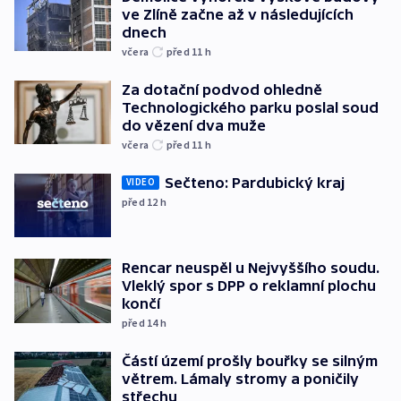
ve Zlíně začne až v následujících
dnech
včera
před 11
h
Za dotační podvod ohledně
Technologického parku poslal soud
do vězení dva muže
včera
před 11
h
Sečteno: Pardubický kraj
VIDEO
před 12
h
Rencar neuspěl u Nejvyššího soudu.
Vleklý spor s DPP o reklamní plochu
končí
před 14
h
Částí území prošly bouřky se silným
větrem. Lámaly stromy a poničily
střechu