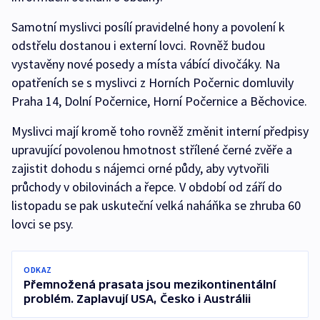
Samotní myslivci posílí pravidelné hony a povolení k
odstřelu dostanou i externí lovci. Rovněž budou
vystavěny nové posedy a místa vábící divočáky. Na
opatřeních se s myslivci z Horních Počernic domluvily
Praha 14, Dolní Počernice, Horní Počernice a Běchovice.
Myslivci mají kromě toho rovněž změnit interní předpisy
upravující povolenou hmotnost střílené černé zvěře a
zajistit dohodu s nájemci orné půdy, aby vytvořili
průchody v obilovinách a řepce. V období od září do
listopadu se pak uskuteční velká naháňka se zhruba 60
lovci se psy.
ODKAZ
Přemnožená prasata jsou mezikontinentální
problém. Zaplavují USA, Česko i Austrálii