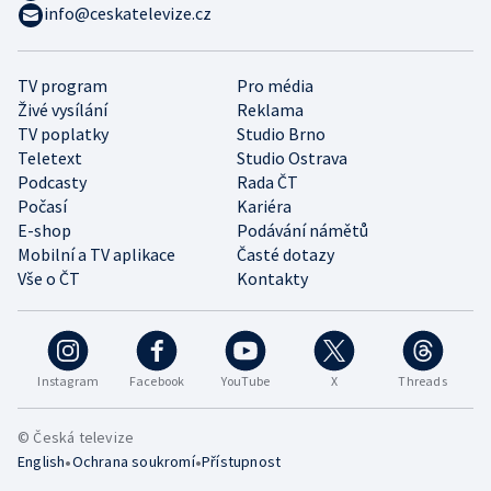
info@ceskatelevize.cz
TV program
Pro média
Živé vysílání
Reklama
TV poplatky
Studio Brno
Teletext
Studio Ostrava
Podcasty
Rada ČT
Počasí
Kariéra
E-shop
Podávání námětů
Mobilní a TV aplikace
Časté dotazy
Vše o ČT
Kontakty
Instagram
Facebook
YouTube
X
Threads
© Česká televize
•
•
English
Ochrana soukromí
Přístupnost