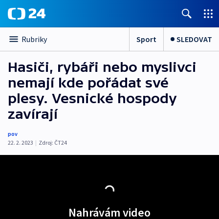
Sport
SLEDOVAT
Rubriky
Hasiči, rybáři nebo myslivci
nemají kde pořádat své
plesy. Vesnické hospody
zavírají
pov
22. 2. 2023
|
Zdroj:
ČT24
Nahrávám video