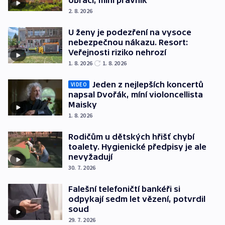
obrací, míní právník
2. 8. 2026
U ženy je podezření na vysoce
nebezpečnou nákazu. Resort:
Veřejnosti riziko nehrozí
1. 8. 2026
1. 8. 2026
Jeden z nejlepších koncertů
VIDEO
napsal Dvořák, míní violoncellista
Maisky
1. 8. 2026
Rodičům u dětských hřišť chybí
toalety. Hygienické předpisy je ale
nevyžadují
30. 7. 2026
Falešní telefoničtí bankéři si
odpykají sedm let vězení, potvrdil
soud
29. 7. 2026