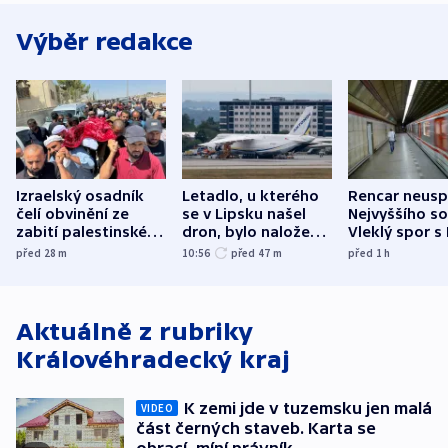
Výběr redakce
Izraelský osadník
Letadlo, u kterého
Rencar neusp
čelí obvinění ze
se v Lipsku našel
Nejvyššího s
zabití palestinského
dron, bylo naložené
Vleklý spor s
aktivisty
municí, píší média
reklamní plo
před 28
m
10:56
před 47
m
před 1
h
končí
Aktuálně z rubriky
Královéhradecký kraj
K zemi jde v tuzemsku jen malá
VIDEO
část černých staveb. Karta se