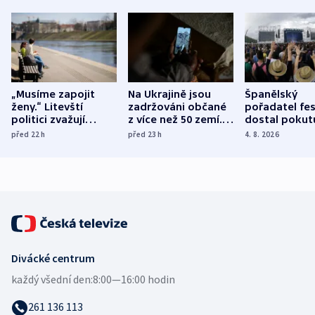
„Musíme zapojit
Na Ukrajině jsou
Španělský
ženy.“ Litevští
zadržováni občané
pořadatel fes
politici zvažují
z více než 50 zemí.
dostal pokut
dohodu o
Bojovali na straně
nekalé prakti
před 22
h
před 23
h
4. 8. 2026
demografii
Ruska
Divácké centrum
každý všední den:
8:00—16:00 hodin
261 136 113