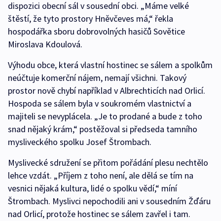
dispozici obecní sál v sousední obci. „Máme velké
štěstí, že tyto prostory Hněvčeves má,“ řekla
hospodářka sboru dobrovolných hasičů Sovětice
Miroslava Kdoulová.
Výhodu obce, která vlastní hostinec se sálem a spolkům
neúčtuje komerční nájem, nemají všichni. Takový
prostor nově chybí například v Albrechticích nad Orlicí.
Hospoda se sálem byla v soukromém vlastnictví a
majiteli se nevyplácela. „Je to prodané a bude z toho
snad nějaký krám,“ postěžoval si předseda tamního
mysliveckého spolku Josef Štrombach.
Myslivecké sdružení se přitom pořádání plesu nechtělo
lehce vzdát. „Příjem z toho není, ale dělá se tím na
vesnici nějaká kultura, lidé o spolku vědí,“ míní
Štrombach. Myslivci nepochodili ani v sousedním Žďáru
nad Orlicí, protože hostinec se sálem zavřel i tam.