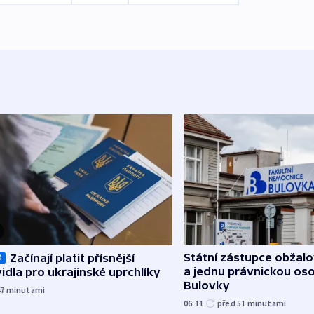
Státní zástupce obžalov
Začínají platit přísnější
O
a jednu právnickou os
idla pro ukrajinské uprchlíky
Bulovky
47
minutami
06:11
před 51
minutami