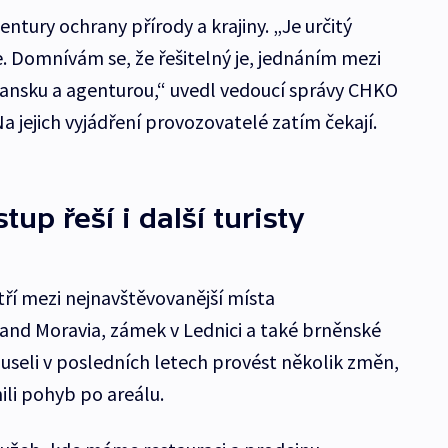
tury ochrany přírody a krajiny. „Je určitý
. Domnívám se, že řešitelný je, jednáním mezi
ansku a agenturou,“ uvedl vedoucí správy CHKO
a jejich vyjádření provozovatelé zatím čekají.
tup řeší i další turisty
ří mezi nejnavštěvovanější místa
and Moravia, zámek v Lednici a také brněnské
useli v posledních letech provést několik změn,
ili pohyb po areálu.