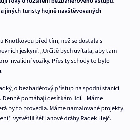
lují roky o rozšíření bezbariérového vstupu.
 na jiných turisty hojně navštěvovaných
u Knotkovou před tím, než se dostala s
vních jeskyní. „Určitě bych uvítala, aby tam
ro invalidní vozíky. Přes ty schody to bylo
.
dký, o bezbariérový přístup na spodní stanici
ky. Denně pomáhají desítkám lidí. „Máme
erá by to provedla. Máme namalované projekty,
ení,“ vysvětlil šéf lanové dráhy Radek Hejč.