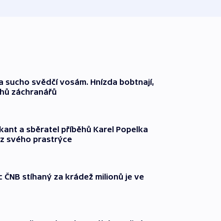
a sucho svědčí vosám. Hnízda bobtnají,
ahů záchranářů
kant a sběratel příběhů Karel Popelka
z svého prastrýce
ČNB stíhaný za krádež milionů je ve