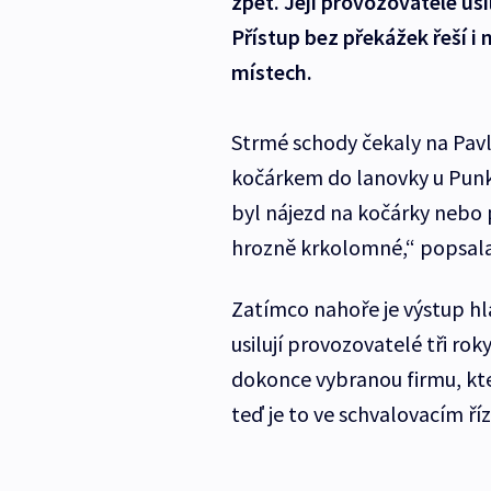
zpět. Její provozovatelé usi
Přístup bez překážek řeší i
místech.
Strmé schody čekaly na Pavl
kočárkem do lanovky u Punke
byl nájezd na kočárky nebo p
hrozně krkolomné,“ popsala
Zatímco nahoře je výstup hla
usilují provozovatelé tři ro
dokonce vybranou firmu, kt
teď je to ve schvalovacím říz