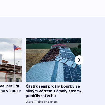
al pět lidí
Částí území prošly bouřky se
Česk
obu v kauze
silným větrem. Lámaly stromy a
stud
poničily střechu
cenu 
včera
před 8
hodinami
včera