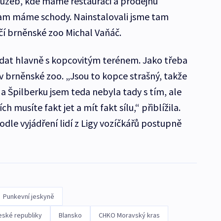
lužeb, kde máme restauraci a prodejnu
m máme schody. Nainstalovali jsme tam
včí brněnské zoo Michal Vaňáč.
ádat hlavně s kopcovitým terénem. Jako třeba
v brněnské zoo. „Jsou to kopce strašný, takže
a Špilberku jsem teda nebyla tady s tím, ale
ch musíte fakt jet a mít fakt sílu,“ přiblížila.
odle vyjádření lidí z Ligy vozíčkářů postupně
Punkevní jeskyně
eské republiky
Blansko
CHKO Moravský kras