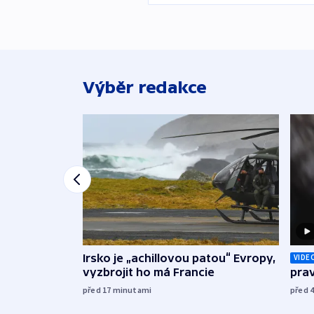
Výběr redakce
Irsko je „achillovou patou“ Evropy,
VIDE
vyzbrojit ho má Francie
prav
před 17
minutami
před 