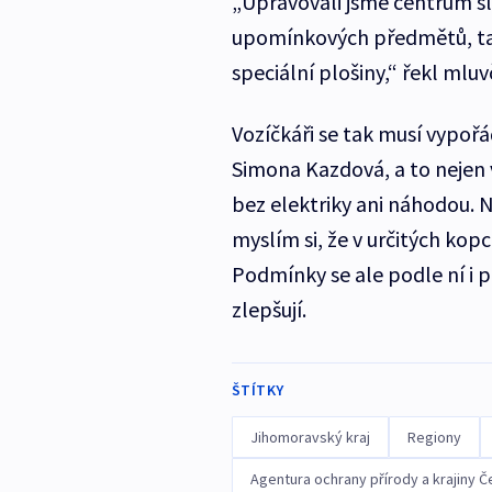
„Upravovali jsme centrum s
upomínkových předmětů, ta
speciální plošiny,“ řekl mlu
Vozíčkáři se tak musí vypoř
Simona Kazdová, a to nejen 
bez elektriky ani náhodou. N
myslím si, že v určitých kopcí
Podmínky se ale podle ní i p
zlepšují.
ŠTÍTKY
Jihomoravský kraj
Regiony
Agentura ochrany přírody a krajiny Č