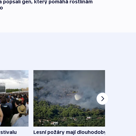
a popsali gen, který pomáhá rostlinám
ho
stivalu
Lesní požáry mají dlouhodobý
Ukraj