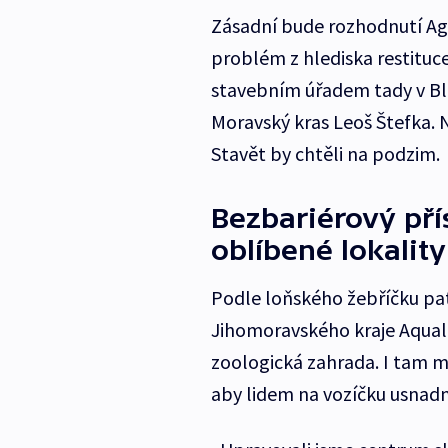
Zásadní bude rozhodnutí Agen
problém z hlediska restituce
stavebním úřadem tady v Bl
Moravský kras Leoš Štefka. N
Stavět by chtěli na podzim.
Bezbariérový přís
oblíbené lokality
Podle loňského žebříčku pat
Jihomoravského kraje Aqual
zoologická zahrada. I tam m
aby lidem na vozíčku usnadn