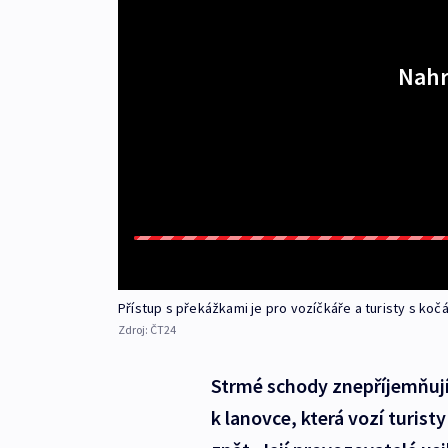
Nahr
Přístup s překážkami je pro vozíčkáře a turisty s ko
Zdroj:
ČT24
Strmé schody znepříjemňují
k lanovce, která vozí turis