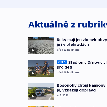
Aktuálně z rubri
Řeky mají jen zlomek obv
je i v přehradách
před 11
hodinami
Stadion v Drnovicíc
VIDEO
pro děti
před 16
hodinami
Bosonohy chtějí kamiony 
je, vzkazují dopravci
4. 8. 2026