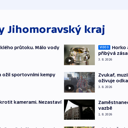
ky
Jihomoravský kraj
yklého průtoku. Málo vody
Horko 
VIDEO
přibývá zás
3. 8. 2026
h ožil sportovními kempy
Zvukař, muzi
oživuje odka
3. 8. 2026
krotit kamerami. Nezastaví
Zaměstnanec 
vazbě
1. 8. 2026