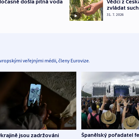
dočasně došla pitná voda
Vědci z Česk
zvládat suc
31. 7. 2026
vropskými veřejnými médii, členy Eurovize.
Španělský pořadatel fe
krajině jsou zadržováni