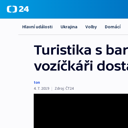
Hlavní události
Ukrajina
Volby
Domácí
Turistika s ba
vozíčkáři dost
ton
4. 7. 2019
|
Zdroj:
ČT24