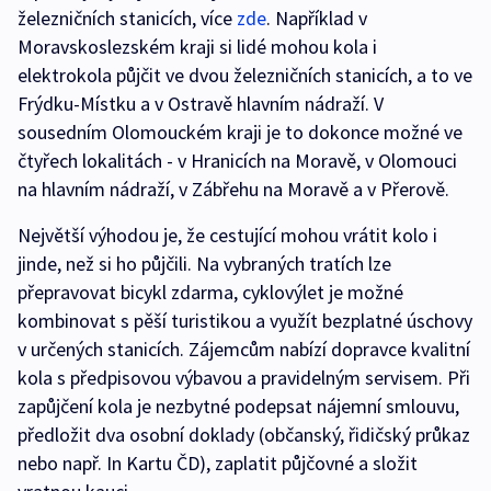
železničních stanicích, více
zde
. Například v
Moravskoslezském kraji si lidé mohou kola i
elektrokola půjčit ve dvou železničních stanicích, a to ve
Frýdku-Místku a v Ostravě hlavním nádraží. V
sousedním Olomouckém kraji je to dokonce možné ve
čtyřech lokalitách - v Hranicích na Moravě, v Olomouci
na hlavním nádraží, v Zábřehu na Moravě a v Přerově.
Největší výhodou je, že cestující mohou vrátit kolo i
jinde, než si ho půjčili. Na vybraných tratích lze
přepravovat bicykl zdarma, cyklovýlet je možné
kombinovat s pěší turistikou a využít bezplatné úschovy
v určených stanicích. Zájemcům nabízí dopravce kvalitní
kola s předpisovou výbavou a pravidelným servisem. Při
zapůjčení kola je nezbytné podepsat nájemní smlouvu,
předložit dva osobní doklady (občanský, řidičský průkaz
nebo např. In Kartu ČD), zaplatit půjčovné a složit