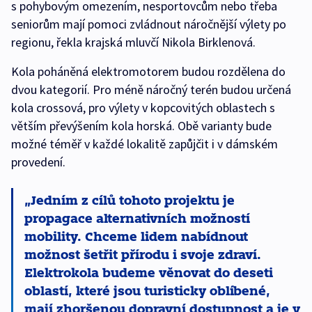
s pohybovým omezením, nesportovcům nebo třeba
seniorům mají pomoci zvládnout náročnější výlety po
regionu, řekla krajská mluvčí Nikola Birklenová.
Kola poháněná elektromotorem budou rozdělena do
dvou kategorií. Pro méně náročný terén budou určená
kola crossová, pro výlety v kopcovitých oblastech s
větším převýšením kola horská. Obě varianty bude
možné téměř v každé lokalitě zapůjčit i v dámském
provedení.
Jedním z cílů tohoto projektu je
propagace alternativních možností
mobility. Chceme lidem nabídnout
možnost šetřit přírodu i svoje zdraví.
Elektrokola budeme věnovat do deseti
oblastí, které jsou turisticky oblíbené,
mají zhoršenou dopravní dostupnost a je v