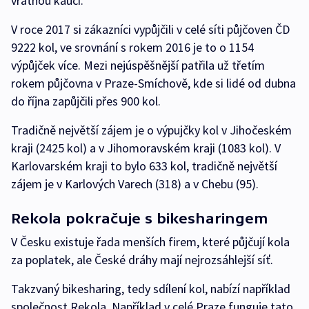
vratnou kauci.
V roce 2017 si zákazníci vypůjčili v celé síti půjčoven ČD
9222 kol, ve srovnání s rokem 2016 je to o 1154
výpůjček více. Mezi nejúspěšnější patřila už třetím
rokem půjčovna v Praze-Smíchově, kde si lidé od dubna
do října zapůjčili přes 900 kol.
Tradičně největší zájem je o výpujčky kol v Jihočeském
kraji (2425 kol) a v Jihomoravském kraji (1083 kol). V
Karlovarském kraji to bylo 633 kol, tradičně největší
zájem je v Karlových Varech (318) a v Chebu (95).
Rekola pokračuje s bikesharingem
V Česku existuje řada menších firem, které půjčují kola
za poplatek, ale České dráhy mají nejrozsáhlejší síť.
Takzvaný bikesharing, tedy sdílení kol, nabízí například
společnost Rekola. Například v celé Praze funguje tato