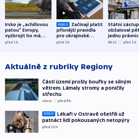
Irsko je „achillovou
Začínají platit
Státní zástu
VIDEO
patou“ Evropy,
přísnější pravidla
obžaloval pět 
vyzbrojit ho má
pro ukrajinské
jednu právni
Francie
uprchlíky
osobu v kauz
před 1
h
před 2
h
06:11
před 2
h
Bulovky
Aktuálně z rubriky
Regiony
Částí území prošly bouřky se silným
větrem. Lámaly stromy a poničily
střechu
včera
před 9
h
Lékaři v Ostravě ošetřili už
VIDEO
patnáct lidí pokousaných netopýry
před 12
h