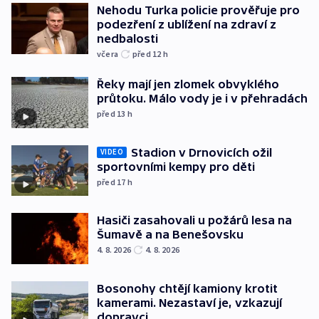
Nehodu Turka policie prověřuje pro
podezření z ublížení na zdraví z
nedbalosti
včera
před 12
h
Řeky mají jen zlomek obvyklého
průtoku. Málo vody je i v přehradách
před 13
h
Stadion v Drnovicích ožil
VIDEO
sportovními kempy pro děti
před 17
h
Hasiči zasahovali u požárů lesa na
Šumavě a na Benešovsku
4. 8. 2026
4. 8. 2026
Bosonohy chtějí kamiony krotit
kamerami. Nezastaví je, vzkazují
dopravci