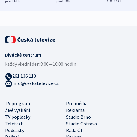
dohodu o
Bojovali na straně
nekalé prakti
před 16
h
před 18
h
4. 8. 2026
demografii
Ruska
Divácké centrum
každý všední den:
8:00—16:00 hodin
261 136 113
info@ceskatelevize.cz
TV program
Pro média
Živé vysílání
Reklama
TV poplatky
Studio Brno
Teletext
Studio Ostrava
Podcasty
Rada ČT