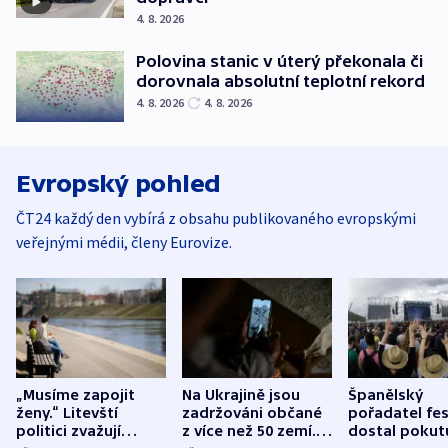
4. 8. 2026
Polovina stanic v úterý překonala či
dorovnala absolutní teplotní rekord
4. 8. 2026
4. 8. 2026
Evropský pohled
ČT24 každý den vybírá z obsahu publikovaného evropskými
veřejnými médii, členy Eurovize.
„Musíme zapojit
Na Ukrajině jsou
Španělský
ženy.“ Litevští
zadržováni občané
pořadatel fes
politici zvažují
z více než 50 zemí.
dostal pokut