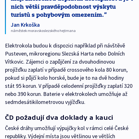
nich větší pravděpodobnost výskytu
turistů s pohybovým omezením.
Jan Krkoška
náměstek moravskoslezského hejtmana
Elektrokola budou k dispozici například při návštěvě
Pusteven, mikroregionu Slezská Harta nebo Dolních
Vítkovic. Zájemci o zapůjčení za dvouhodinovou
projížďku zaplatí v případě crossového kola 80 korun,
pokud si půjčí kolo horské, bude je to na dvě hodiny
stát 95 korun. V případě celodenní projížďky zaplatí 320
nebo 390 korun. Baterie v elektrokolech umožňuje až
sedmdesátikilometrovou vyjížďku.
ČD požadují dva doklady a kauci
České dráhy umožňují výpujčky kol v rámci celé České
republiky. Výdejní místa jsou většinou ve větších