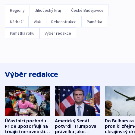
Regiony
Jihočeský kraj
České Budějovice
Nádraží
Vlak
Rekonstrukce
Památka
Památka roku
Výběr redakce
Výběr redakce
Účastníci pochodu
Americký Senát
Do Bulharska
Pride upozorňují na
potvrdil Trumpova
pronikl zřejm
trvající nerovnosti i
právníka jako
ukrajinský dr