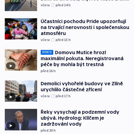
včera
před 14
h
Účastníci pochodu Pride upozorňují
na trvající nerovnosti i společenskou
atmosféru
včera
před 15
h
Domovu Mutice hrozí
VIDEO
maximální pokuta. Neregistrovaná
péče by mohla být trestná
před 16
h
Demolici vyhořelé budovy ve Zlíně
urychlilo částečné zřícení
včera
před 17
h
Řeky vysychají a podzemní vody
ubývá. Hydrolog: Klíčem je
zadržování vody
před 20
h