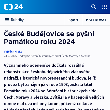
Sport
SLEDOVAT
Rubriky
České Budějovice se pyšní
Památkou roku 2024
Vojtěch Hieke
24. 4. 2025
|
Zdroj:
Sdružení historických sídel Čech, Moravy a Slezska
Významného ocenění se dočkala rozsáhlá
rekonstrukce českobudějovického vlakového
nádraží. Historická novorenesanční budova, jejíž
provoz byl zahájen již v roce 1908, získala titul
Památka roku 2024 od Sdružení historických sídel
Čech, Moravy a Slezska. Zvítězila v kategorii velkých
obnov nad dva miliony korun, přičemž celkové
náklady přesáhly jednu miliardu korun. Rekonstrukce