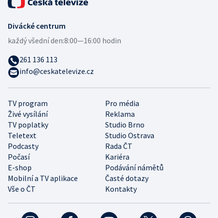
Divácké centrum
každý všední den:
8:00—16:00 hodin
261 136 113
info@ceskatelevize.cz
TV program
Pro média
Živé vysílání
Reklama
TV poplatky
Studio Brno
Teletext
Studio Ostrava
Podcasty
Rada ČT
Počasí
Kariéra
E-shop
Podávání námětů
Mobilní a TV aplikace
Časté dotazy
Vše o ČT
Kontakty