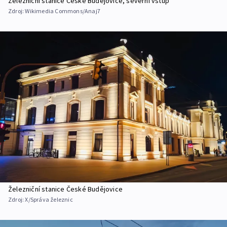
Železniční stanice České Budějovice, severní vstup
Zdroj:
Wikimedia Commons/Anaj7
Železniční stanice České Budějovice
Zdroj:
X/Správa železnic