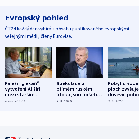
Evropský pohled
ČT24 každý den vybírá z obsahu publikovaného evropskými
veřejnými médii, členy Eurovize.
Falešní „lékaři“
Spekulace o
Pobyt u vodn
vytvoření AI šíří
přímém ruském
ploch zvyšuje
mezi staršími
útoku jsou pošetilé,
duševní poho
Poláky nebezpečné
míní estonský
ukázala
včera v 07:00
7. 8. 2026
7. 8. 2026
zdravotní rady
bezpečnostní
mezinárodní 
expert