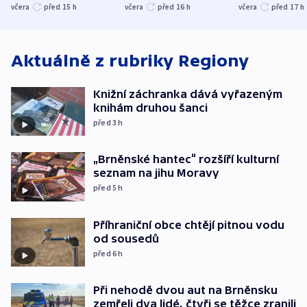
společenskou
ministra
explodoval k
včera
před 15
h
včera
před 16
h
včera
před 17
h
atmosféru
spravedlnosti
od plynovod
Aktuálně z rubriky
Regiony
Knižní záchranka dává vyřazeným
knihám druhou šanci
před 3
h
„Brněnské hantec“ rozšíří kulturní
seznam na jihu Moravy
před 5
h
Příhraniční obce chtějí pitnou vodu
od sousedů
před 6
h
Při nehodě dvou aut na Brněnsku
zemřeli dva lidé, čtyři se těžce zranili