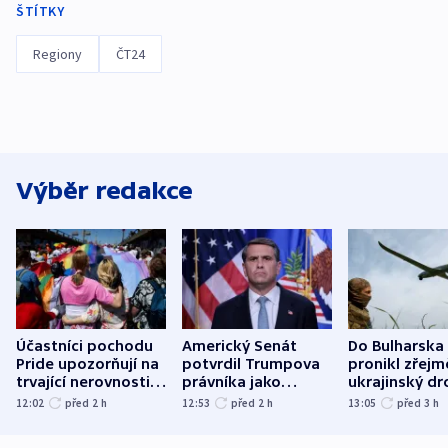
ŠTÍTKY
Regiony
ČT24
Výběr redakce
Účastníci pochodu
Americký Senát
Do Bulharska
Pride upozorňují na
potvrdil Trumpova
pronikl zřejm
trvající nerovnosti i
právníka jako
ukrajinský dr
společenskou
ministra
explodoval k
12:02
před 2
h
12:53
před 2
h
13:05
před 3
h
atmosféru
spravedlnosti
od plynovod