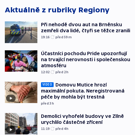
Aktuálně z rubriky
Regiony
Při nehodě dvou aut na Brněnsku
zemřeli dva lidé, čtyři se těžce zranili
19:16
před 59
m
Účastníci pochodu Pride upozorňují
na trvající nerovnosti i společenskou
atmosféru
12:02
před 2
h
Domovu Mutice hrozí
VIDEO
maximální pokuta. Neregistrovaná
péče by mohla být trestná
před 3
h
Demolici vyhořelé budovy ve Zlíně
urychlilo částečné zřícení
11:19
před 4
h