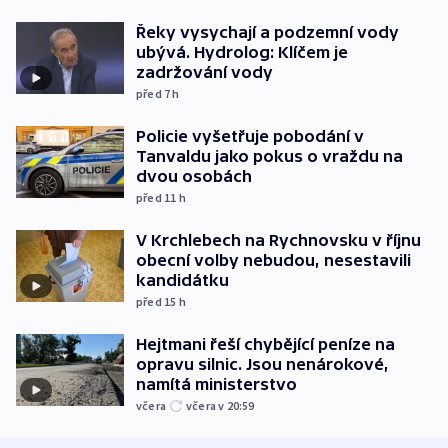
Řeky vysychají a podzemní vody
ubývá. Hydrolog: Klíčem je
zadržování vody
před 7
h
Policie vyšetřuje pobodání v
Tanvaldu jako pokus o vraždu na
dvou osobách
před 11
h
V Krchlebech na Rychnovsku v říjnu
obecní volby nebudou, nesestavili
kandidátku
před 15
h
Hejtmani řeší chybějící peníze na
opravu silnic. Jsou nenárokové,
namítá ministerstvo
včera
včera v 20:59