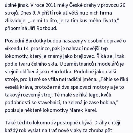
úplně jinak. V roce 2011 měly České dráhy v provozu 26
strojů. Dnes 9. A příští rok už většinu z nich firma
zlikviduje. „Je mi to líto, je za tím kus mého života,“
připomíná Jiří Rozboud.
Poslední Bardotky budou nasazeny v osobní dopravě o
víkendu 14. prosince, pak je nahradí novější typ
lokomotiv, který je známý jako brejlovec. Říká se jí tak
podle tvaru čelního skla. U zaměstnanců i modelářů je
stejně oblíbená jako Bardotka. Podobně jako další
stroje, pro které se vžila netradiční jména. „Téhle se říká
veselá kráva, protože má dva spalovací motory a je to
takový rozverný stroj. Té malé se říká lego, kvůli
podobnosti se stavebnicí, ta zelená je zase bobina,“
popisuje některé lokomotivy Marek Karel.
Také těchto lokomotiv postupně ubývá. Dráhy chtějí
každý rok vyslat na trať nové vlaky za zhruba pět