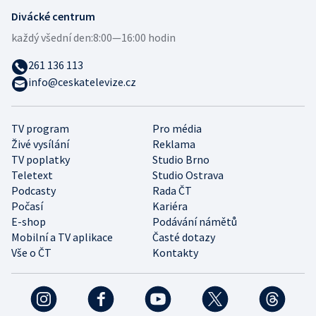
Divácké centrum
každý všední den:
8:00—16:00 hodin
261 136 113
info@ceskatelevize.cz
TV program
Pro média
Živé vysílání
Reklama
TV poplatky
Studio Brno
Teletext
Studio Ostrava
Podcasty
Rada ČT
Počasí
Kariéra
E-shop
Podávání námětů
Mobilní a TV aplikace
Časté dotazy
Vše o ČT
Kontakty