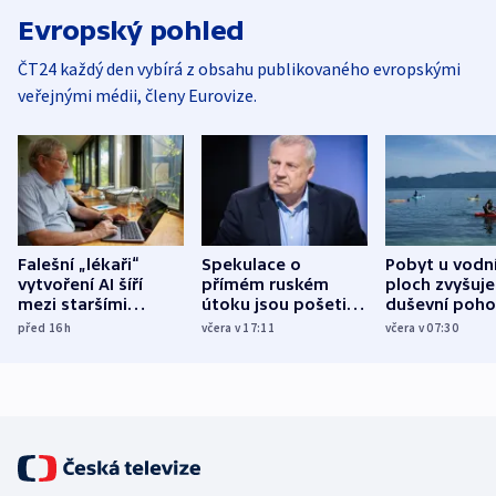
Evropský pohled
ČT24 každý den vybírá z obsahu publikovaného evropskými
veřejnými médii, členy Eurovize.
Falešní „lékaři“
Spekulace o
Pobyt u vodn
vytvoření AI šíří
přímém ruském
ploch zvyšuje
mezi staršími
útoku jsou pošetilé,
duševní poho
Poláky nebezpečné
míní estonský
ukázala
před 16
h
včera v 17:11
včera v 07:30
zdravotní rady
bezpečnostní
mezinárodní 
expert