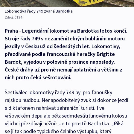
Lokomotiva řady 749 zvaná Bardotka
Zdroj:
ČT24
Praha - Legendární lokomotiva Bardotka letos končí.
Stroje řady 749 s nezaměnitelným bubláním motoru
jezdily v Česku už od šedesátých let. Lokomotivy,
přezdívané podle francouzské herečky Brigitte
Bardot, vyjedou v polovině prosince naposledy.
České dráhy už pro ně nemají uplatnění a většinu z
nich proto čeká sešrotování.
Šestiválec lokomotivy řady 749 byl pro fanoušky
rajskou hudbou. Nenapodobitelný zvuk si dokonce jezdí
s diktafonem nahrávat zahraniční turisti. I ve
vršovickém depu ale pětasedmdesátitunovému kolosu
všichni přezdívají něžně. Je to prostě Bardotka. „Říká
se jí tak podle typického čelního výstupku, který