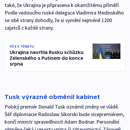
také, že Ukrajina je připravena k okamžitému příměří.
Podle vedoucího ruské delegace Vladimira Medinského
se obě strany dohodly, že si vymění nejméně 1200
zajatců z každé strany.
VÍCE K TÉMATU
Ukrajina navrhla Rusku schůzku
Zelenského s Putinem do konce
srpna
Tusk výrazně obměnil kabinet
Polský premiér Donald Tusk oznámil změny ve vládě.
Šéf diplomacie Radoslaw Sikorski bude vicepremiérem,
končí ministr spravedlnosti Adam Bodnar. Personální
obměna čeká i resorty vnitra či zdravotnictví. Zároveň