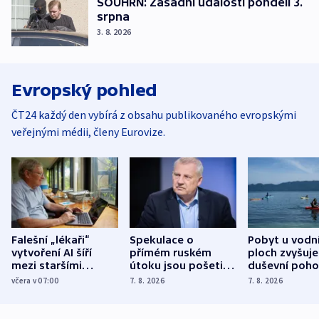
SOUHRN: Zásadní události pondělí 3.
srpna
3. 8. 2026
Evropský pohled
ČT24 každý den vybírá z obsahu publikovaného evropskými
veřejnými médii, členy Eurovize.
Falešní „lékaři“
Spekulace o
Pobyt u vodn
vytvoření AI šíří
přímém ruském
ploch zvyšuje
mezi staršími
útoku jsou pošetilé,
duševní poho
Poláky nebezpečné
míní estonský
ukázala
včera v 07:00
7. 8. 2026
7. 8. 2026
zdravotní rady
bezpečnostní
mezinárodní 
expert