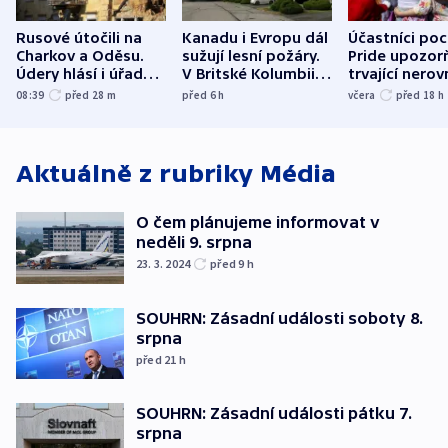
Rusové útočili na
Kanadu i Evropu dál
Účastníci po
Charkov a Oděsu.
sužují lesní požáry.
Pride upozorň
Údery hlásí i úřady v
V Britské Kolumbii
trvající nerov
Bělgorodu
evakuovali tisíce lidí
společensko
08:39
před 28
m
před 6
h
včera
před 18
h
atmosféru
Aktuálně z rubriky
Média
O čem plánujeme informovat v
neděli 9. srpna
23. 3. 2024
před 9
h
SOUHRN: Zásadní události soboty 8.
srpna
před 21
h
SOUHRN: Zásadní události pátku 7.
srpna