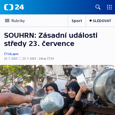
Sport
SLEDOVAT
Rubriky
SOUHRN: Zásadní události
středy 23. července
ČT24
,
apm
23. 7. 2025
23. 7. 2025
|
Zdroj:
ČT24