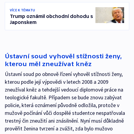
VÍCE K TÉMATU
Trump oznámil obchodní dohodu s
Japonskem
Ústavní soud vyhověl stížnosti ženy,
kterou měl zneužívat kněz
Ústavní soud po obnově řízení vyhověl stížnosti ženy,
kterou podle její výpovědi v letech 2008 a 2009
zneužíval kněz a tehdejší vedoucí diplomové práce na
teologické fakultě. Případem se bude znovu zabývat
policie, která oznámení původně odložila, protože v
mužově počínání vůči dospělé studentce nespatřovala
trestný čin zneužití ani znásilnění. Nyní musí důkladně
prověřit ženina tvrzení a zvážit, zda bylo mužovo