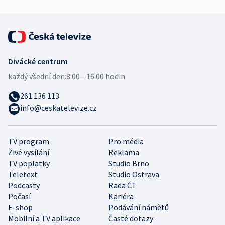
Divácké centrum
každý všední den:
8:00—16:00 hodin
261 136 113
info@ceskatelevize.cz
TV program
Pro média
Živé vysílání
Reklama
TV poplatky
Studio Brno
Teletext
Studio Ostrava
Podcasty
Rada ČT
Počasí
Kariéra
E-shop
Podávání námětů
Mobilní a TV aplikace
Časté dotazy