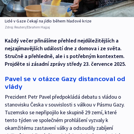
Lidé v Gaze čekají na jídlo během hladové krize
Zdroj:
Reuters/Ebrahim Hajjaj
Každý večer přinášíme přehled nejdůležitějších a
nejzajímavějších událostí dne z domova i ze světa.
Stručně a přehledně, ale i s potřebným kontextem.
Projděte si zásadní zprávy středy 23. července 2025.
Pavel se v otázce Gazy distancoval od
vlády
Prezident Petr Pavel předpokládá debatu s vládou o
stanovisku Česka v souvislosti s válkou v Pásmu Gazy.
Tuzemsko se nepřipojilo ke skupině 29 zemí, které
tento týden ve společném prohlášení vyzvaly k
okamžitému zastavení války a odsoudily zabíjení