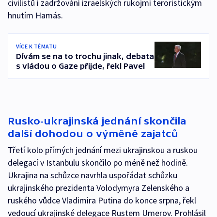
civilistů i zadržování izraelských rukojmí teroristickým
hnutím Hamás.
VÍCE K TÉMATU
Dívám se na to trochu jinak, debata
s vládou o Gaze přijde, řekl Pavel
Rusko-ukrajinská jednání skončila
další dohodou o výměně zajatců
Třetí kolo přímých jednání mezi ukrajinskou a ruskou
delegací v Istanbulu skončilo po méně než hodině.
Ukrajina na schůzce navrhla uspořádat schůzku
ukrajinského prezidenta Volodymyra Zelenského a
ruského vůdce Vladimira Putina do konce srpna, řekl
vedoucí ukrajinské delegace Rustem Umerov. Prohlásil