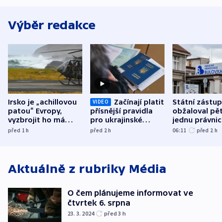
Výběr redakce
Irsko je „achillovou
Začínají platit
Státní zástu
VIDEO
patou“ Evropy,
přísnější pravidla
obžaloval pět 
vyzbrojit ho má
pro ukrajinské
jednu právni
Francie
uprchlíky
osobu v kauz
před 1
h
před 2
h
06:11
před 2
h
Bulovky
Aktuálně z rubriky
Média
O čem plánujeme informovat ve
čtvrtek 6. srpna
23. 3. 2024
před 3
h