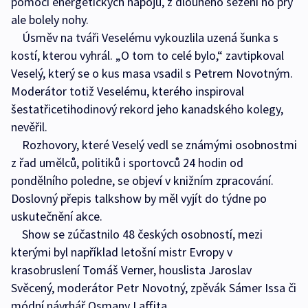
pomocí energetických nápojů, z dlouhého sezení ho prý
ale bolely nohy.
Úsměv na tváři Veselému vykouzlila uzená šunka s
kostí, kterou vyhrál. „O tom to celé bylo,“ zavtipkoval
Veselý, který se o kus masa vsadil s Petrem Novotným.
Moderátor totiž Veselému, kterého inspiroval
šestatřicetihodinový rekord jeho kanadského kolegy,
nevěřil.
Rozhovory, které Veselý vedl se známými osobnostmi
z řad umělců, politiků i sportovců 24 hodin od
pondělního poledne, se objeví v knižním zpracování.
Doslovný přepis talkshow by měl vyjít do týdne po
uskutečnění akce.
Show se zúčastnilo 48 českých osobností, mezi
kterými byl například letošní mistr Evropy v
krasobruslení Tomáš Verner, houslista Jaroslav
Svěcený, moderátor Petr Novotný, zpěvák Sámer Issa či
módní návrhář Osmany Laffita.