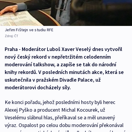
Jefim Fištejn ve studiu RFE
Zdroj:
ČT
Praha - Moderátor Luboš Xaver Veselý dnes vytvořil
nový český rekord v nepřetržitém celodenním
moderování talkshow, a zapíše se tak do národní
knihy rekordů. V posledních minutách akce, která se
uskutečnila v pražském Divadle Palace, už
moderátorovi docházely síly.
Ke konci pořadu, jehož posledními hosty byli herec
Alexej Pyško a producent Michal Kocourek, už
Veselému slábnul hlas, přeříkaval se a měl unavený
výraz. Ospalost po celou dobu moderování překonával