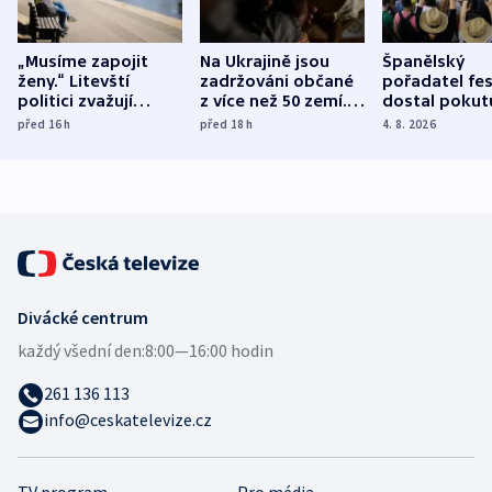
„Musíme zapojit
Na Ukrajině jsou
Španělský
ženy.“ Litevští
zadržováni občané
pořadatel fes
politici zvažují
z více než 50 zemí.
dostal pokut
dohodu o
Bojovali na straně
nekalé prakti
před 16
h
před 18
h
4. 8. 2026
demografii
Ruska
Divácké centrum
každý všední den:
8:00—16:00 hodin
261 136 113
info@ceskatelevize.cz