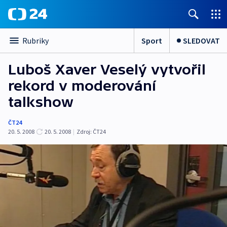
Sport
SLEDOVAT
Rubriky
Luboš Xaver Veselý vytvořil
rekord v moderování
talkshow
ČT24
20. 5. 2008
20. 5. 2008
|
Zdroj:
ČT24