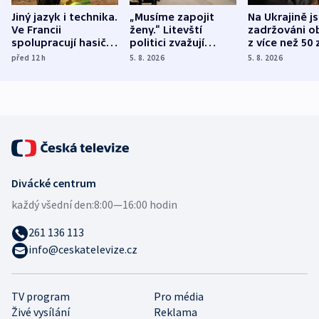
Jiný jazyk i technika.
„Musíme zapojit
Na Ukrajině j
Ve Francii
ženy.“ Litevští
zadržováni o
spolupracují hasiči z
politici zvažují
z více než 50 
různých zemí
dohodu o
Bojovali na s
před 12
h
5. 8. 2026
5. 8. 2026
demografii
Ruska
Divácké centrum
každý všední den:
8:00—16:00 hodin
261 136 113
info@ceskatelevize.cz
TV program
Pro média
Živé vysílání
Reklama