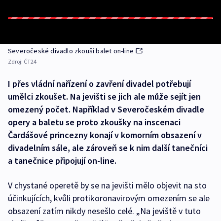
Severočeské divadlo zkouší balet on-line
Zdroj:
ČT24
I přes vládní nařízení o zavření divadel potřebují
umělci zkoušet. Na jevišti se jich ale může sejít jen
omezený počet. Například v Severočeském divadle
opery a baletu se proto zkoušky na inscenaci
Čardášové princezny konají v komorním obsazení v
divadelním sále, ale zároveň se k nim další tanečníci
a tanečnice připojují on-line.
V chystané operetě by se na jevišti mělo objevit na sto
účinkujících, kvůli protikoronavirovým omezením se ale
obsazení zatím nikdy nesešlo celé. „Na jeviště v tuto