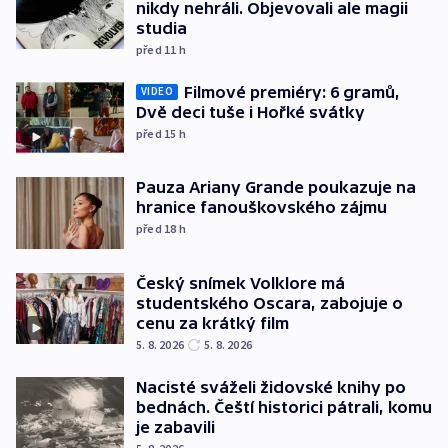
nikdy nehráli. Objevovali ale magii
studia
před 11
h
Filmové premiéry: 6 gramů,
VIDEO
Dvě deci tuše i Hořké svátky
před 15
h
Pauza Ariany Grande poukazuje na
hranice fanouškovského zájmu
před 18
h
Český snímek Volklore má
studentského Oscara, zabojuje o
cenu za krátký film
5. 8. 2026
5. 8. 2026
Nacisté sváželi židovské knihy po
bednách. Čeští historici pátrali, komu
je zabavili