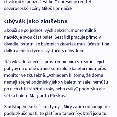
chvíli může pouze šest lidí,“ upřesňuje ředitel
severočeské scény Miloš Formáček.
Obývák jako zkušebna
Zkouší se po jednotlivých sekcích, momentálně
nacvičuje svou část balet. Šest lidí pracuje přímo v
divadle, ostatní se baletních zkoušek musí účastnit na
dálku a místo tyče si vystačit s nábytkem.
Nácvik vidí tanečníci prostřednictvím streamu, jejich
pohyby na druhé straně kontroluje baletní mistr přes
monitor ve zkušebně. „Vzhledem k tomu, že doma
nemají stejné podmínky jako v baletním sále, nemůžu
po nich chtít složité kroky nebo cviky,“ podotýká ale
šéfka baletu Margarita Plešková.
S odstupem se šijí i kostýmy. „Míry zatím odhadujeme
podle zkušenosti, to platí pro tanečníky, kteří jsou tu