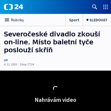
Sport
SLEDOVAT
Rubriky
Severočeské divadlo zkouší
on-line. Místo baletní tyče
poslouží skříň
jab
4. 11. 2020
|
Zdroj:
ČT24
Nahrávám video