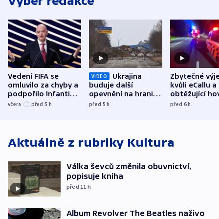
Výběr redakce
Vedení FIFA se
Ukrajina
Zbytečné výj
VIDEO
omluvilo za chyby a
buduje další
kvůli eCallu a
podpořilo Infantina.
opevnění na hranici
obtěžující ho
UEFA trvá na
s Běloruskem
zdržují záchr
včera
před 5
h
před 5
h
před 6
h
bojkotu
Aktuálně z rubriky
Kultura
Válka ševců změnila obuvnictví,
popisuje kniha
před 11
h
Album Revolver The Beatles naživo