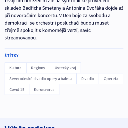
trvajícím omezením ale na symfonické provedení
skladeb Bedřicha Smetany a Antonína Dvořáka dojde až
při novoročním koncertu. V Den boje za svobodu a
demokracii se orchestr i posluchači budou muset
zřejmě spokojit s komornější verzí, navíc
streamovanou.
ŠTÍTKY
Kultura
Regiony
Ústecký kraj
Severočeské divadlo opery a baletu
Divadlo
Opereta
Covid-19
Koronavirus