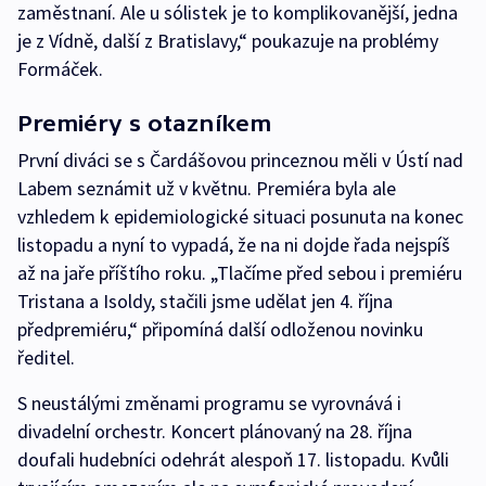
zaměstnaní. Ale u sólistek je to komplikovanější, jedna
je z Vídně, další z Bratislavy,“ poukazuje na problémy
Formáček.
Premiéry s otazníkem
První diváci se s Čardášovou princeznou měli v Ústí nad
Labem seznámit už v květnu. Premiéra byla ale
vzhledem k epidemiologické situaci posunuta na konec
listopadu a nyní to vypadá, že na ni dojde řada nejspíš
až na jaře příštího roku. „Tlačíme před sebou i premiéru
Tristana a Isoldy, stačili jsme udělat jen 4. října
předpremiéru,“ připomíná další odloženou novinku
ředitel.
S neustálými změnami programu se vyrovnává i
divadelní orchestr. Koncert plánovaný na 28. října
doufali hudebníci odehrát alespoň 17. listopadu. Kvůli