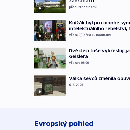
zahradách
před 19
hodinami
Knížák byl pro mnohé sy
intelektuálního rebelství, 
včera
před 19
hodinami
Dvě deci tuše vykreslují 
Geislera
včera v 08:00
Válka ševců změnila obuvn
6. 8. 2026
Evropský pohled