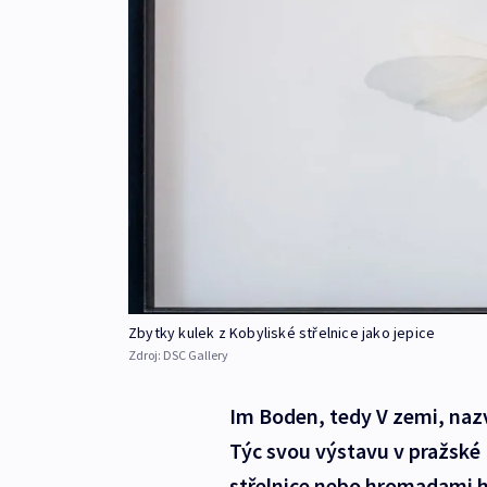
Zbytky kulek z Kobyliské střelnice jako jepice
Zdroj:
DSC Gallery
Im Boden, tedy V zemi, naz
Týc svou výstavu v pražské 
střelnice nebo hromadami hl