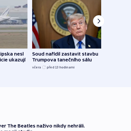
Lipska nesl
Soud nařídil zastavit stavbu
Žido
icie ukazují
Trumpova tanečního sálu
břehu
kriti
včera
před 13
hodinami
před 1
er The Beatles naživo nikdy nehráli.