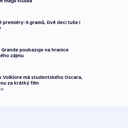
e magii studia
é premiéry: 6 gramů, Dvě deci tuše i
y
 Grande poukazuje na hranice
ého zájmu
k Volklore má studentského Oscara,
nu za krátký film
026