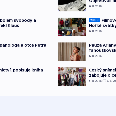
Objevovali al
6. 8. 2026
mbolem svobody a
Filmov
VIDEO
řekl Klaus
Hořké svátk
6. 8. 2026
japanologa a otce Petra
Pauza Ariany
fanouškovsk
6. 8. 2026
Český sníme
ictví, popisuje kniha
zabojuje o ce
5. 8. 2026
5. 8. 2