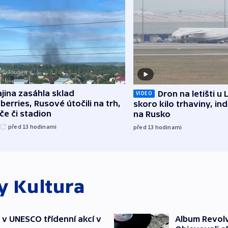
jina zasáhla sklad
Dron na letišti u 
VIDEO
berries, Rusové útočili na trh,
skoro kilo trhaviny, ind
če či stadion
na Rusko
před 13
hodinami
před 13
hodinami
ky
Kultura
t v UNESCO třídenní akcí v
Album Revolv