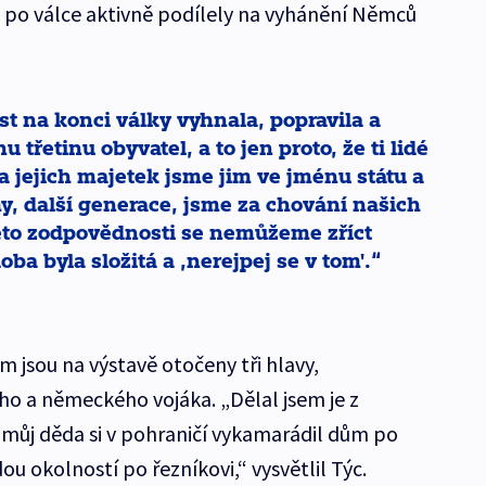
se po válce aktivně podílely na vyhánění Němců
st na konci války vyhnala, popravila a
 třetinu obyvatel, a to jen proto, že ti lidé
a jejich majetek jsme jim ve jménu státu a
my, další generace, jsme za chování našich
éto zodpovědnosti se nemůžeme zříct
ba byla složitá a ‚nerejpej se v tom'.
jsou na výstavě otočeny tři hlavy,
ého a německého vojáka. „Dělal jsem je z
můj děda si v pohraničí vykamarádil dům po
 okolností po řezníkovi,“ vysvětlil Týc.