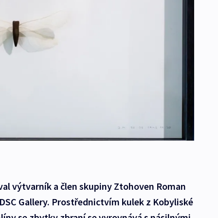
val výtvarník a člen skupiny Ztohoven Roman
DSC Gallery. Prostřednictvím kulek z Kobyliské
íny se zbytky zbraní se vyrovnává s násilnými