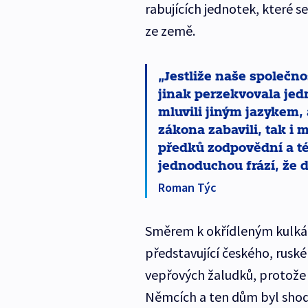
rabujících jednotek, které 
ze země.
Jestliže naše společno
jinak perzekvovala jednu
mluvili jiným jazykem, 
zákona zabavili, tak i 
předků zodpovědní a t
jednoduchou frází, že do
Roman Týc
Směrem k okřídleným kulkám 
představující českého, rusk
vepřových žaludků, protože 
Němcích a ten dům byl shodou