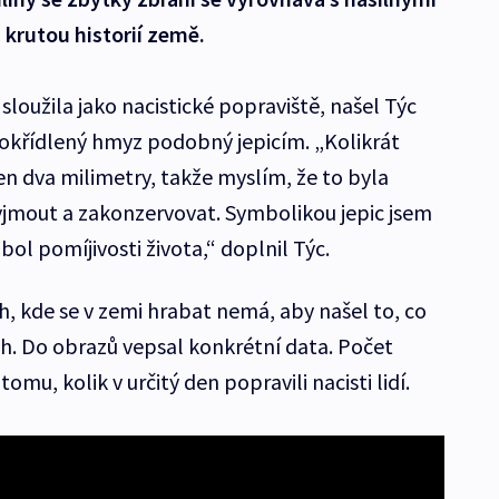
, krutou historií země.
 sloužila jako nacistické popraviště, našel Týc
h okřídlený hmyz podobný jepicím. „Kolikrát
jen dva milimetry, takže myslím, že to byla
yjmout a zakonzervovat. Symbolikou jepic jsem
bol pomíjivosti života,“ doplnil Týc.
h, kde se v zemi hrabat nemá, aby našel to, co
h. Do obrazů vepsal konkrétní data. Počet
mu, kolik v určitý den popravili nacisti lidí.