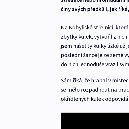
činy svých předků i, jak říká
Na Kobyliské střelnici, která
zbytky kulek, vytvořil z nic
jsem našel ty kulky úzké už 
poslední šance je ze země v
do nich jednoduše vrazil sym
Sám říká, že hrabal v místec
se mělo rozpadnout na prac
okřídlených kulek odpovídá to