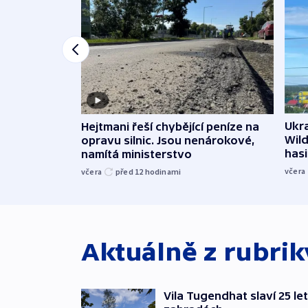
Ukra
Hejtmani řeší chybějící peníze na
Wild
opravu silnic. Jsou nenárokové,
hasi
namítá ministerstvo
včera
včera
před 12
hodinami
Aktuálně z rubri
Vila Tugendhat slaví 25 le