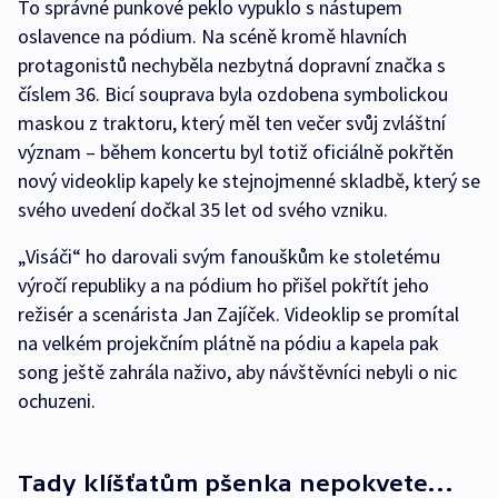
To správné punkové peklo vypuklo s nástupem
oslavence na pódium. Na scéně kromě hlavních
protagonistů nechyběla nezbytná dopravní značka s
číslem 36. Bicí souprava byla ozdobena symbolickou
maskou z traktoru, který měl ten večer svůj zvláštní
význam – během koncertu byl totiž oficiálně pokřtěn
nový videoklip kapely ke stejnojmenné skladbě, který se
svého uvedení dočkal 35 let od svého vzniku.
„Visáči“ ho darovali svým fanouškům ke stoletému
výročí republiky a na pódium ho přišel pokřtít jeho
režisér a scenárista Jan Zajíček. Videoklip se promítal
na velkém projekčním plátně na pódiu a kapela pak
song ještě zahrála naživo, aby návštěvníci nebyli o nic
ochuzeni.
Tady klíšťatům pšenka nepokvete…