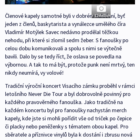
Členové kapely samotné byli v dobrém naložení, byť
+ 12 dalších
jeden z členů, baskytarista a vynálezce umělého číra
Vladimír Motýlek Savec nedávno prodělal těžkou
nehodu, při které si zlomil sedm žeber. S fanoušky po
celou dobu komunikovali a spolu s nimi se výtečně
bavili. Dalo by se tedy říct, že oslava se povedla na
výbornou. A tak to má být, protože punk není mrtvý, ten
nikdy neumírá, vy volové!
Tradiční výroční koncert Visacího zámku proběhl v rámci
letošního Never Die Tour a byl dobrovolně povinný pro
každého pravověrného fanouška. Jako tradičně na
každém koncertu byl pro fanoušky nachystán merch
kapely, kde jste si mohli pořídit vše od triček po čepice
či placky nebo peněženky s tématem obou kapel. Pro
sběratele a příznivce vinylů byla k dostání i zbrusu nová