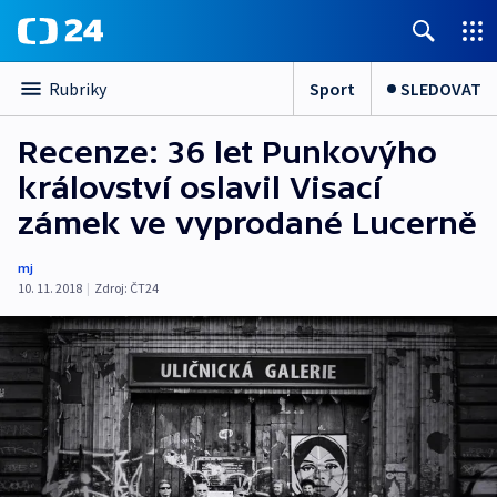
Sport
SLEDOVAT
Rubriky
Recenze: 36 let Punkovýho
království oslavil Visací
zámek ve vyprodané Lucerně
mj
10. 11. 2018
|
Zdroj:
ČT24