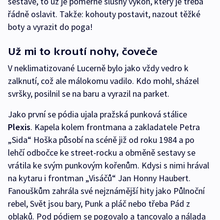
sestavě, to už je poměrně slušný výkon, který je třeba
řádně oslavit. Takže: kohouty postavit, nazout těžké
boty a vyrazit do poga!
Už mi to kroutí nohy, čoveče
V neklimatizované Lucerně bylo jako vždy vedro k
zalknutí, což ale málokomu vadilo. Kdo mohl, sházel
svršky, posilnil se na baru a vyrazil na parket.
Jako první se pódia ujala pražská punková stálice
Plexis
. Kapela kolem frontmana a zakladatele Petra
„Sida“ Hoška působí na scéně již od roku 1984 a po
lehčí odbočce ke street-rocku a obměně sestavy se
vrátila ke svým punkovým kořenům. Kdysi s nimi hrával
na kytaru i frontman „Visáčů“ Jan Honny Haubert.
Fanouškům zahrála své nejznámější hity jako Půlnoční
rebel, Svět jsou bary, Punk a pláč nebo třeba Pád z
oblaků. Pod pódiem se pogovalo a tancovalo a nálada