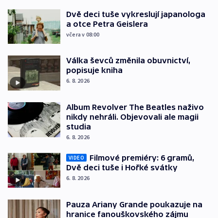
Dvě deci tuše vykreslují japanologa
a otce Petra Geislera
včera v 08:00
Válka ševců změnila obuvnictví,
popisuje kniha
6. 8. 2026
Album Revolver The Beatles naživo
nikdy nehráli. Objevovali ale magii
studia
6. 8. 2026
Filmové premiéry: 6 gramů,
VIDEO
Dvě deci tuše i Hořké svátky
6. 8. 2026
Pauza Ariany Grande poukazuje na
hranice fanouškovského zájmu