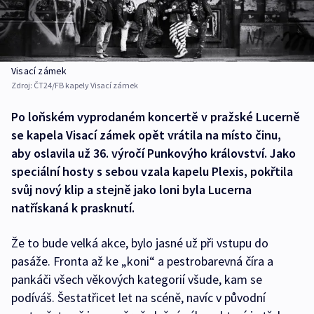
Visací zámek
Zdroj:
ČT24/FB kapely Visací zámek
Po loňském vyprodaném koncertě v pražské Lucerně
se kapela Visací zámek opět vrátila na místo činu,
aby oslavila už 36. výročí Punkovýho království. Jako
speciální hosty s sebou vzala kapelu Plexis, pokřtila
svůj nový klip a stejně jako loni byla Lucerna
natřískaná k prasknutí.
Že to bude velká akce, bylo jasné už při vstupu do
pasáže. Fronta až ke „koni“ a pestrobarevná číra a
pankáči všech věkových kategorií všude, kam se
podíváš. Šestatřicet let na scéně, navíc v původní