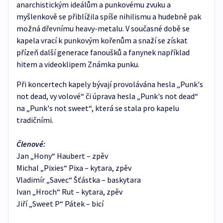
anarchistickým ideálům a punkovému zvuku a
myšlenkově se přiblížila spíše nihilismu a hudebně pak
možná dřevnímu heavy-metalu. V současné době se
kapela vrací k punkovým kořenům a snaží se získat
přízeň další generace fanoušků a fanynek například
hitem a videoklipem Známka punku.
Při koncertech kapely bývají provolávána hesla „Punk's
not dead, vy volové“ či úprava hesla „Punk's not dead“
na „Punk's not sweet“, která se stala pro kapelu
tradičními.
Členové:
Jan „Hony“ Haubert – zpěv
Michal „Pixies“ Pixa – kytara, zpěv
Vladimír „Savec“ Šťástka – baskytara
Ivan „Hroch“ Rut – kytara, zpěv
Jiří „Sweet P“ Pátek – bicí