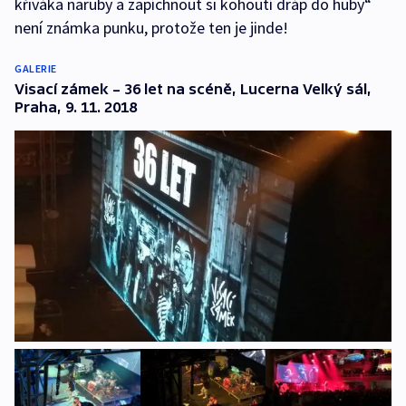
křiváka naruby a zapíchnout si kohoutí dráp do huby“
není známka punku, protože ten je jinde!
GALERIE
Visací zámek – 36 let na scéně, Lucerna Velký sál,
Praha, 9. 11. 2018