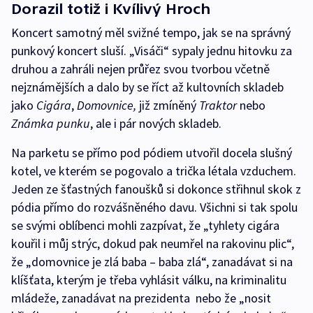
Dorazil totiž i Kvílivý Hroch
Koncert samotný měl svižné tempo, jak se na správný
punkový koncert sluší. „Visáči“ sypaly jednu hitovku za
druhou a zahráli nejen průřez svou tvorbou včetně
nejznámějších a dalo by se říct až kultovních skladeb
jako
Cigára
,
Domovnice,
již zmíněný
Traktor
nebo
Známka punku
, ale i pár nových skladeb.
Na parketu se přímo pod pódiem utvořil docela slušný
kotel, ve kterém se pogovalo a trička létala vzduchem.
Jeden ze šťastných fanoušků si dokonce střihnul skok z
pódia přímo do rozvášněného davu. Všichni si tak spolu
se svými oblíbenci mohli zazpívat, že „tyhlety cigára
kouřil i můj strýc, dokud pak neumřel na rakovinu plic“,
že „domovnice je zlá baba – baba zlá“, zanadávat si na
klíšťata, kterým je třeba vyhlásit válku, na kriminalitu
mládeže, zanadávat na prezidenta nebo že „nosit