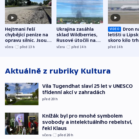
Hejtmani řeší
Ukrajina zasáhla
Dron n
VIDEO
chybějící peníze na
sklad Wildberries,
letišti u Lips
opravu silnic. Jsou
Rusové útočili na
skoro kilo trh
nenárokové, namítá
trh, hasiče či
indicie ukazuj
včera
před 13
h
včera
před 14
h
před 14
h
ministerstvo
stadion
Rusko
Aktuálně z rubriky
Kultura
Vila Tugendhat slaví 25 let v UNESCO
třídenní akcí v zahradách
před 20
h
Knížák byl pro mnohé symbolem
svobody a intelektuálního rebelství,
řekl Klaus
včera
před 20
h