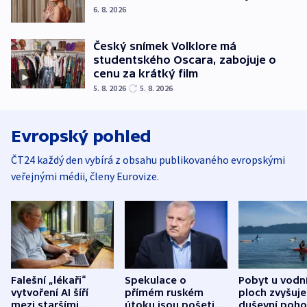
6. 8. 2026
Český snímek Volklore má
studentského Oscara, zabojuje o
cenu za krátký film
5. 8. 2026
5. 8. 2026
Evropský pohled
ČT24 každý den vybírá z obsahu publikovaného evropskými
veřejnými médii, členy Eurovize.
Falešní „lékaři“
Spekulace o
Pobyt u vodn
vytvoření AI šíří
přímém ruském
ploch zvyšuje
mezi staršími
útoku jsou pošetilé,
duševní poho