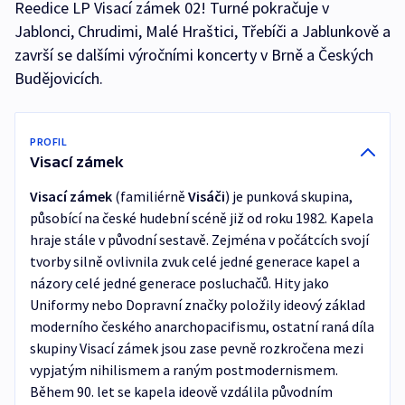
Reedice LP Visací zámek 02! Turné pokračuje v
Jablonci, Chrudimi, Malé Hraštici, Třebíči a Jablunkově a
završí se dalšími výročními koncerty v Brně a Českých
Budějovicích.
PROFIL
Visací zámek
Visací zámek
(familiérně
Visáči
) je punková skupina,
působící na české hudební scéně již od roku 1982. Kapela
hraje stále v původní sestavě. Zejména v počátcích svojí
tvorby silně ovlivnila zvuk celé jedné generace kapel a
názory celé jedné generace posluchačů. Hity jako
Uniformy nebo Dopravní značky položily ideový základ
moderního českého anarchopacifismu, ostatní raná díla
skupiny Visací zámek jsou zase pevně rozkročena mezi
vypjatým nihilismem a raným postmodernismem.
Během 90. let se kapela ideově vzdálila původním