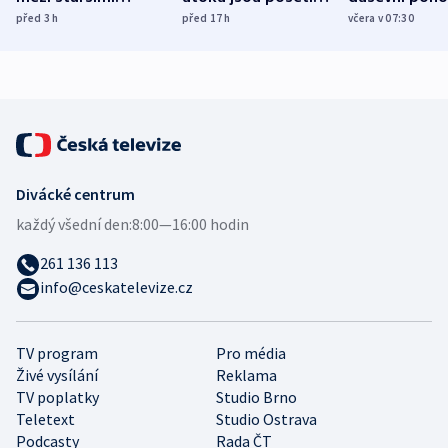
Poláky nebezpečné
míní estonský
ukázala
před 3
h
před 17
h
včera v 07:30
zdravotní rady
bezpečnostní
mezinárodní 
expert
Divácké centrum
každý všední den:
8:00—16:00 hodin
261 136 113
info@ceskatelevize.cz
TV program
Pro média
Živé vysílání
Reklama
TV poplatky
Studio Brno
Teletext
Studio Ostrava
Podcasty
Rada ČT