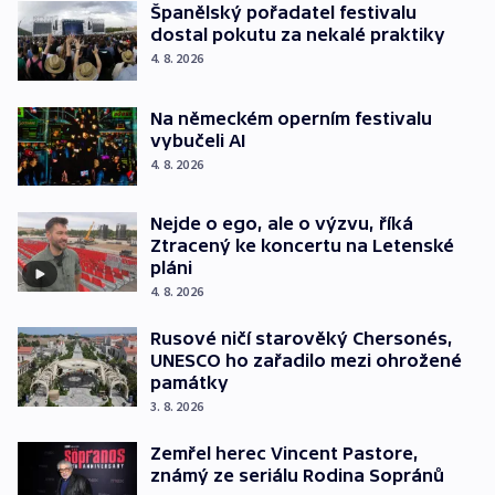
Španělský pořadatel festivalu
dostal pokutu za nekalé praktiky
4. 8. 2026
Na německém operním festivalu
vybučeli AI
4. 8. 2026
Nejde o ego, ale o výzvu, říká
Ztracený ke koncertu na Letenské
pláni
4. 8. 2026
Rusové ničí starověký Chersonés,
UNESCO ho zařadilo mezi ohrožené
památky
3. 8. 2026
Zemřel herec Vincent Pastore,
známý ze seriálu Rodina Sopránů