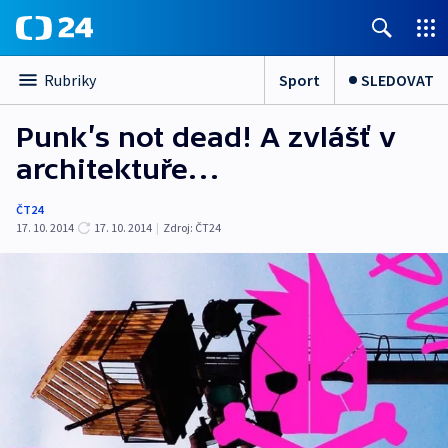
Sport
SLEDOVAT
Rubriky
Punk’s not dead! A zvlášť v
architektuře…
ČT24
17. 10. 2014
17. 10. 2014
|
Zdroj:
ČT24