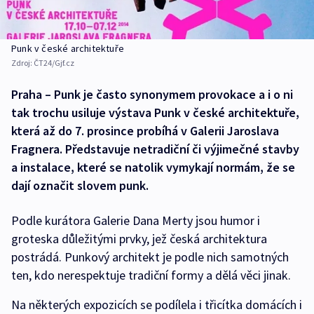
Punk v české architektuře
Zdroj:
ČT24/Gjf.cz
Praha – Punk je často synonymem provokace a i o ni
tak trochu usiluje výstava Punk v české architektuře,
která až do 7. prosince probíhá v Galerii Jaroslava
Fragnera. Představuje netradiční či výjimečné stavby
a instalace, které se natolik vymykají normám, že se
dají označit slovem punk.
Podle kurátora Galerie Dana Merty jsou humor i
groteska důležitými prvky, jež česká architektura
postrádá. Punkový architekt je podle nich samotných
ten, kdo nerespektuje tradiční formy a dělá věci jinak.
Na některých expozicích se podílela i třicítka domácích i