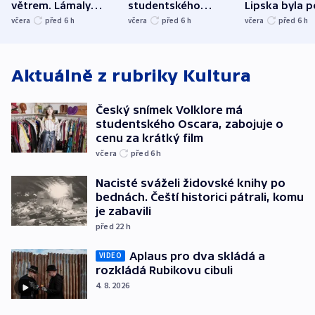
větrem. Lámaly
studentského
Lipska byla p
stromy a poničily
Oscara, zabojuje o
německého mi
včera
před 6
h
včera
před 6
h
včera
před 6
h
střechu
cenu za krátký film
hybridní útok
Aktuálně z rubriky
Kultura
Český snímek Volklore má
studentského Oscara, zabojuje o
cenu za krátký film
včera
před 6
h
Nacisté sváželi židovské knihy po
bednách. Čeští historici pátrali, komu
je zabavili
před 22
h
Aplaus pro dva skládá a
VIDEO
rozkládá Rubikovu cibuli
4. 8. 2026