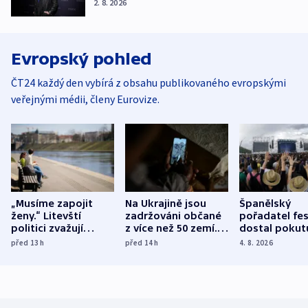
2. 8. 2026
Evropský pohled
ČT24 každý den vybírá z obsahu publikovaného evropskými
veřejnými médii, členy Eurovize.
„Musíme zapojit
Na Ukrajině jsou
Španělský
ženy.“ Litevští
zadržováni občané
pořadatel fes
politici zvažují
z více než 50 zemí.
dostal pokut
dohodu o
Bojovali na straně
nekalé prakti
před 13
h
před 14
h
4. 8. 2026
demografii
Ruska