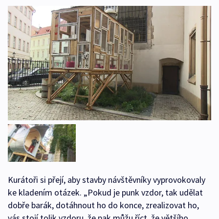
Kurátoři si přejí, aby stavby návštěvníky vyprovokovaly
ke kladením otázek. „Pokud je punk vzdor, tak udělat
dobře barák, dotáhnout ho do konce, zrealizovat ho,
vás stojí tolik vzdoru, že pak můžu říct, že většího