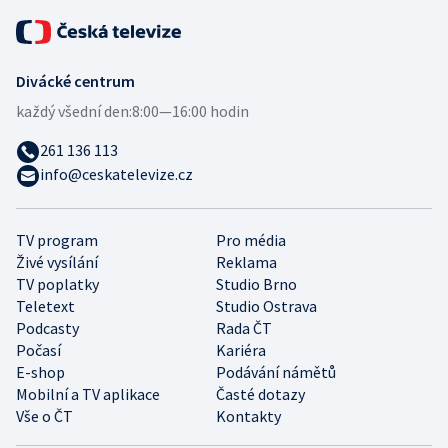
Divácké centrum
každý všední den:
8:00—16:00 hodin
261 136 113
info@ceskatelevize.cz
TV program
Pro média
Živé vysílání
Reklama
TV poplatky
Studio Brno
Teletext
Studio Ostrava
Podcasty
Rada ČT
Počasí
Kariéra
E-shop
Podávání námětů
Mobilní a TV aplikace
Časté dotazy
Vše o ČT
Kontakty