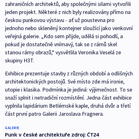
zahraničních architektů, aby společnými silami vytvořili
jeden projekt. Některé z nich byly realizovány přímo na
českou punkovou výstavu - ať už poustevna pro
jednoho nebo skleněný kontejner sloužící jako venkovní
veřejná galerie. „Kdo sem přijde, udělá si pohodlí, a
pokud je dostatečně vnímavý, tak se z rámů skel
stanou rámy obrazů,“ vysvětlila Veronika Veselá ze
skupiny H3T.
Exhibice prezentuje stavby z různých období a odlišných
architektonických postojů. Své místo zde má ironie,
utopie i klasika. Podmínka je jediná: výjimečnost. To se
snaží splnit i netradiční rozmístění. Jedna část exhibice
vyplnila lapidárium Betlémské kaple, druhá dvůr a třetí
část první patro Galerii Jaroslava Fragnera.
GALERIE
Punk v české architektuře zdroj: ČT24