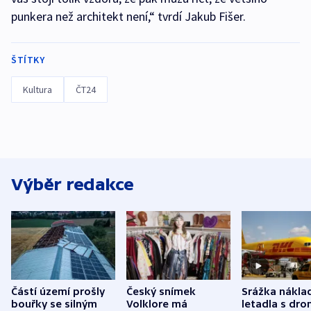
punkera než architekt není,“ tvrdí Jakub Fišer.
ŠTÍTKY
Kultura
ČT24
Výběr redakce
Částí území prošly
Český snímek
Srážka nákla
bouřky se silným
Volklore má
letadla s dr