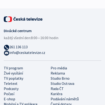
Divácké centrum
každý všední den:
8:00—16:00 hodin
261 136 113
info@ceskatelevize.cz
TV program
Pro média
Živé vysílání
Reklama
TV poplatky
Studio Brno
Teletext
Studio Ostrava
Podcasty
Rada ČT
Počasí
Kariéra
E-shop
Podávání námětů
Mobilní a TV aplikace
Časté dotazy