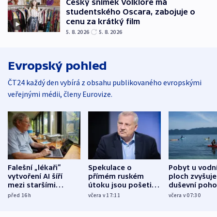
Český snímek Volklore má
studentského Oscara, zabojuje o
cenu za krátký film
5. 8. 2026
5. 8. 2026
Evropský pohled
ČT24 každý den vybírá z obsahu publikovaného evropskými
veřejnými médii, členy Eurovize.
Falešní „lékaři“
Spekulace o
Pobyt u vodn
vytvoření AI šíří
přímém ruském
ploch zvyšuje
mezi staršími
útoku jsou pošetilé,
duševní poho
Poláky nebezpečné
míní estonský
ukázala
před 16
h
včera v 17:11
včera v 07:30
zdravotní rady
bezpečnostní
mezinárodní 
expert