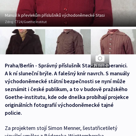
Manuál k převlekům příslušníků východoněmecké Stasi
Zdroj:
ČT24/Goethe Institut
Praha/Berlín - Správný příslušník Stasi nosil beranici.
+ 26 dalších
A k ní sluneční brýle. A falešný knír navrch. S manuály
východoněmecké státní bezpečnosti se nyní může
seznámit i české publikum, a to v budově pražského
Goethe-institutu, kde ode dneška probíhají projekce
originálních fotografií východoněmecké tajné
policie.
Za projektem stojí Simon Menner, šestatřicetiletý
vizuální umělec z Bádenska-Württemberska.