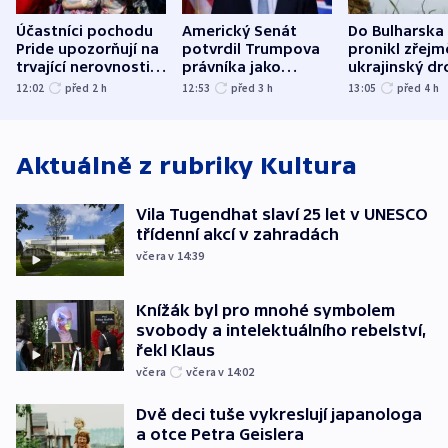
Účastníci pochodu
Americký Senát
Do Bulharska
Pride upozorňují na
potvrdil Trumpova
pronikl zřejm
trvající nerovnosti i
právníka jako
ukrajinský dr
společenskou
ministra
explodoval k
12:02
před 2
h
12:53
před 3
h
13:05
před 4
h
atmosféru
spravedlnosti
od plynovod
Aktuálně z rubriky
Kultura
Vila Tugendhat slaví 25 let v UNESCO
třídenní akcí v zahradách
včera v 14:39
Knížák byl pro mnohé symbolem
svobody a intelektuálního rebelství,
řekl Klaus
včera
včera v 14:02
Dvě deci tuše vykreslují japanologa
a otce Petra Geislera