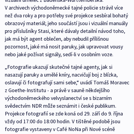
V archivech východoněmecké tajné policie strávil více
než dva roky a pro potřeby své projekce sesbíral bohatý
obrazový materiál; jeho součástí jsou i vizuální manuály
pro příslušníky Stasi, které dávaly detailní návod toho,
jak má být agent oblečen, aby nebudil přílišnou
pozornost, jaké má nosit paruky, jak upravovat vousy
nebo jaké požívat signály, sedí-li v osobním voze.
„Fotografie ukazují skutečné tajné agenty, jak si
nasazují paruky a umělé kníry, nacvičují boj z blízka,
oslavují či fotografují sami sebe,“ uvádí Tomáš Moravec
z Goethe-Institutu - a právě v sauně někdejšího
východoněmeckého velvyslanectví se s bizarním
svědectvím NDR může seznámit i české publikum.
Projekce fotografií se zde koná od 29. září do 9. října
vždy od 17:00 do 18:00 hodin. V tištěné podobě jsou
fotografie vystaveny v Café NoNa při Nové scéně