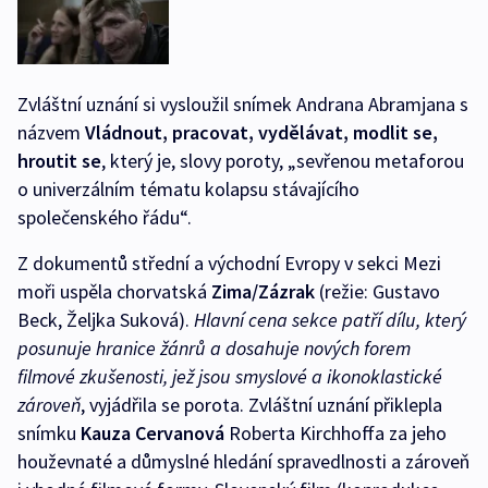
Zvláštní uznání si vysloužil snímek Andrana Abramjana s
názvem
Vládnout, pracovat, vydělávat, modlit se,
hroutit se
, který je, slovy poroty, „sevřenou metaforou
o univerzálním tématu kolapsu stávajícího
společenského řádu“.
Z dokumentů střední a východní Evropy v sekci Mezi
moři uspěla chorvatská
Zima/Zázrak
(režie: Gustavo
Beck, Željka Suková).
Hlavní cena sekce patří dílu, který
posunuje hranice žánrů a dosahuje nových forem
filmové zkušenosti, jež jsou smyslové a ikonoklastické
zároveň
, vyjádřila se porota. Zvláštní uznání přiklepla
snímku
Kauza Cervanová
Roberta Kirchhoffa za jeho
houževnaté a důmyslné hledání spravedlnosti a zároveň