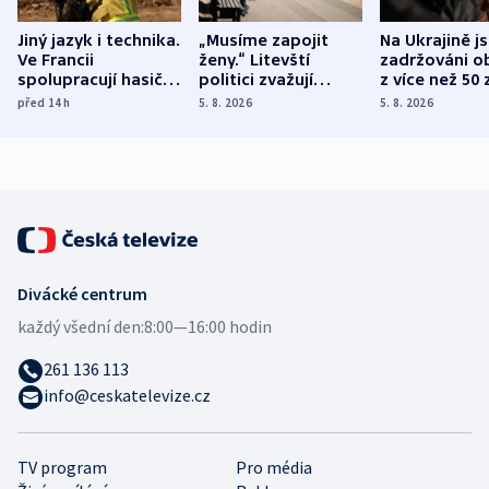
Jiný jazyk i technika.
„Musíme zapojit
Na Ukrajině j
Ve Francii
ženy.“ Litevští
zadržováni o
spolupracují hasiči z
politici zvažují
z více než 50 
různých zemí
dohodu o
Bojovali na s
před 14
h
5. 8. 2026
5. 8. 2026
demografii
Ruska
Divácké centrum
každý všední den:
8:00—16:00 hodin
261 136 113
info@ceskatelevize.cz
TV program
Pro média