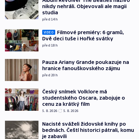
Album Revolver The Beatles naživo
nikdy nehráli. Objevovali ale magii
studia
před 14
h
Filmové premiéry: 6 gramů,
VIDEO
Dvě deci tuše i Hořké svátky
před 18
h
Pauza Ariany Grande poukazuje na
hranice fanouškovského zájmu
před 20
h
Český snímek Volklore má
studentského Oscara, zabojuje o
cenu za krátký film
5. 8. 2026
5. 8. 2026
Nacisté sváželi židovské knihy po
bednách. Čeští historici pátrali, komu
je zabavili