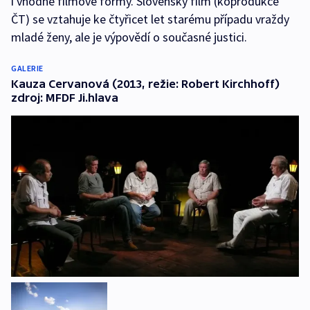
i vhodné filmové formy. Slovenský film (koprodukce
ČT) se vztahuje ke čtyřicet let starému případu vraždy
mladé ženy, ale je výpovědí o současné justici.
GALERIE
Kauza Cervanová (2013, režie: Robert Kirchhoff)
zdroj: MFDF Ji.hlava