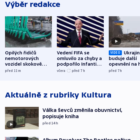
Výběr redakce
Opilých řidičů
Vedení FIFA se
Ukraji
VIDEO
nemotorových
omluvilo za chyby a
buduje další
vozidel skokově
podpořilo Infantina.
opevnění na h
přibylo, nejvíc ve
UEFA trvá na
s Běloruskem
před 11
m
včera
před 7
h
před 7
h
středních Čechách
bojkotu
Aktuálně z rubriky
Kultura
Válka ševců změnila obuvnictví,
popisuje kniha
před 14
h