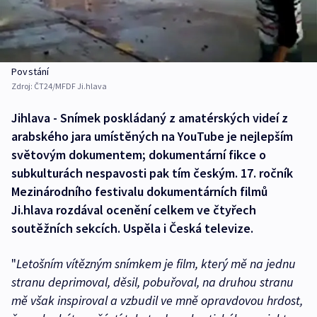
Povstání
Zdroj:
ČT24/MFDF Ji.hlava
Jihlava - Snímek poskládaný z amatérských videí z
arabského jara umístěných na YouTube je nejlepším
světovým dokumentem; dokumentární fikce o
subkulturách nespavosti pak tím českým. 17. ročník
Mezinárodního festivalu dokumentárních filmů
Ji.hlava rozdával ocenění celkem ve čtyřech
soutěžních sekcích. Uspěla i Česká televize.
"
Letošním vítězným snímkem je film, který mě na jednu
stranu deprimoval, děsil, pobuřoval, na druhou stranu
mě však inspiroval a vzbudil ve mně opravdovou hrdost,