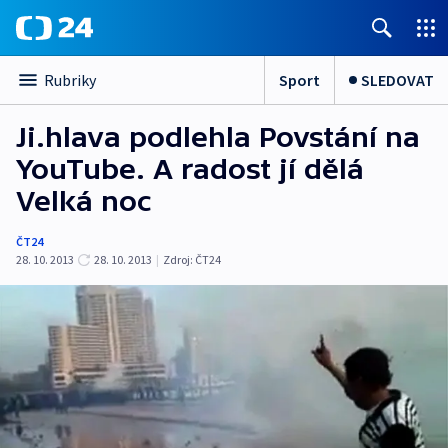
Sport
SLEDOVAT
Rubriky
Ji.hlava podlehla Povstání na
YouTube. A radost jí dělá
Velká noc
ČT24
28. 10. 2013
28. 10. 2013
|
Zdroj:
ČT24