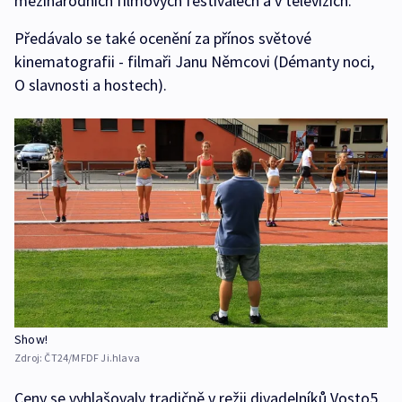
mezinárodních filmových festivalech a v televizích.
Předávalo se také ocenění za přínos světové
kinematografii - filmaři Janu Němcovi (Démanty noci,
O slavnosti a hostech).
Show!
Zdroj:
ČT24/MFDF Ji.hlava
Ceny se vyhlašovaly tradičně v režii divadelníků Vosto5.