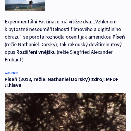
Experimentální Fascinace má vítěze dva. „Vzhledem
k bytostné nesouměřitelnosti filmového a digitálního
obrazu“ se porota rozhodla ocenit jak americkou
Píseň
(režie Nathaniel Dorsky), tak rakouský devítiminutový
opus
Rozšíření vnějšku
(režie Siegfried Alexander
Fruhauf).
GALERIE
Píseň (2013, režie: Nathaniel Dorsky) zdroj: MFDF
Ji.hlava