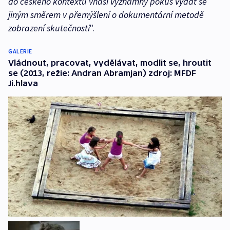
do českého kontextu vnáší významný pokus vydat se
jiným směrem v přemýšlení o dokumentární metodě
zobrazení skutečnosti
".
GALERIE
Vládnout, pracovat, vydělávat, modlit se, hroutit
se (2013, režie: Andran Abramjan) zdroj: MFDF
Ji.hlava