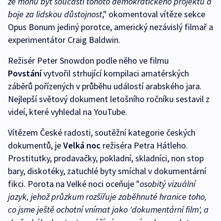
že mohu být součástí tohoto demokratického projektu a
boje za lidskou důstojnost
," okomentoval vítěze sekce
Opus Bonum jediný porotce, americký nezávislý filmař a
experimentátor Craig Baldwin.
Režisér Peter Snowdon podle něho ve filmu
Povstání
vytvořil strhující kompilaci amatérských
záběrů pořízených v průběhu událostí arabského jara.
Nejlepší světový dokument letošního ročníku sestavil z
videí, které vyhledal na YouTube.
Vítězem České radosti, soutěžní kategorie českých
dokumentů, je
Velká noc
režiséra Petra Hátleho.
Prostitutky, prodavačky, pokladní, skladníci, non stop
bary, diskotéky, zatuchlé byty smíchal v dokumentární
fikci. Porota na Velké noci oceňuje "
osobitý vizuální
jazyk, jehož průzkum rozšiřuje zaběhnuté hranice toho,
co jsme ještě ochotní vnímat jako 'dokumentární film', a