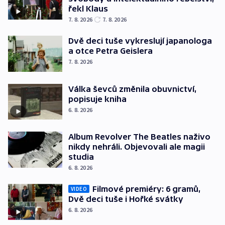
řekl Klaus
7. 8. 2026
7. 8. 2026
Dvě deci tuše vykreslují japanologa
a otce Petra Geislera
7. 8. 2026
Válka ševců změnila obuvnictví,
popisuje kniha
6. 8. 2026
Album Revolver The Beatles naživo
nikdy nehráli. Objevovali ale magii
studia
6. 8. 2026
Filmové premiéry: 6 gramů,
VIDEO
Dvě deci tuše i Hořké svátky
6. 8. 2026