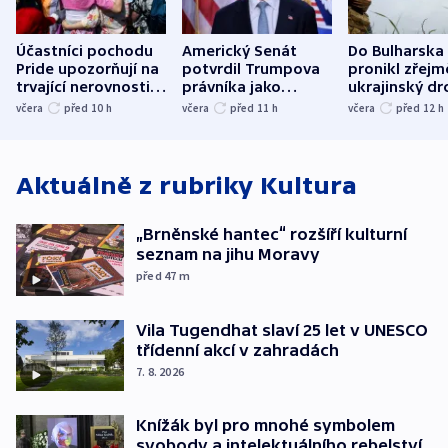
Účastníci pochodu
Americký Senát
Do Bulharska
Pride upozorňují na
potvrdil Trumpova
pronikl zřejm
trvající nerovnosti i
právníka jako
ukrajinský dr
společenskou
ministra
explodoval k
včera
před 10
h
včera
před 11
h
včera
před 12
h
atmosféru
spravedlnosti
od plynovod
Aktuálně z rubriky
Kultura
„Brněnské hantec“ rozšíří kulturní
seznam na jihu Moravy
před 47
m
Vila Tugendhat slaví 25 let v UNESCO
třídenní akcí v zahradách
7. 8. 2026
Knížák byl pro mnohé symbolem
svobody a intelektuálního rebelství,