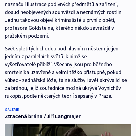
naznačují ilustrace podivných předmětů a zařízení,
dosud neobjevených souhvězdí a neznámých rostlin.
Jednu takovou objeví kriminalisté u první z obětí,
profesora Goldsteina, kterého někdo zavraždil v
pražském podzemí.
Svět spletitých chodeb pod hlavním městem je jen
jedním z paralelních světů, k nimž se
vyšetřovatelé přiblíží. Všechny jsou pro běžného
smrtelníka uzavřené a velmi těžko přístupné, pokud
vůbec - zednářská lóže, tajné služby i svět skrývající se
za bránou, jejíž souřadnice možná ukrývá Voynichův
rukopis, podle některých teorií sepsaný v Praze.
GALERIE
Ztracená brána / Jiří Langmajer