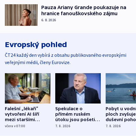
Pauza Ariany Grande poukazuje na
hranice fanouškovského zájmu
6. 8. 2026
Evropský pohled
ČT24 každý den vybírá z obsahu publikovaného evropskými
veřejnými médii, členy Eurovize.
Falešní „lékaři“
Spekulace o
Pobyt u vodn
vytvoření AI šíří
přímém ruském
ploch zvyšuje
mezi staršími
útoku jsou pošetilé,
duševní poho
Poláky nebezpečné
míní estonský
ukázala
včera v 07:00
7. 8. 2026
7. 8. 2026
zdravotní rady
bezpečnostní
mezinárodní 
expert