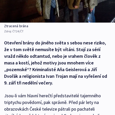
Ztracená brána
Zdroj:
ČT24/ČT
Otevření brány do jiného světa s sebou nese riziko,
že v tom světě nemusíte být vítáni. Stojí za sérií
vražd někdo odtamtud, nebo je vrahem člověk z
masa a kostí, jehož motivy jsou mnohem více
„pozemské“? Kriminalisté Aňa Geislerová a Jiří
Dvořák a religionista Ivan Trojan mají na vyřešení od
9. září tři nedělní večery.
Jsou-li vám hlavní herečtí představitelé tajemného
triptychu povědomí, pak správně. Před pár lety na
obrazovkách České televize pátrali po pachateli