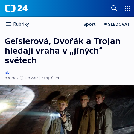
Sport
SLEDOVAT
Rubriky
Geislerová, Dvořák a Trojan
hledají vraha v „jiných“
světech
jab
9. 9. 2012
9. 9. 2012
|
Zdroj:
ČT24