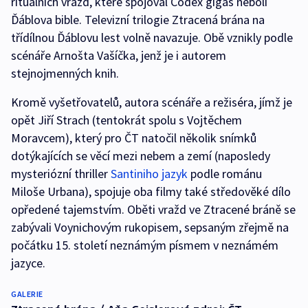
rituálních vražd, které spojoval Codex gigas neboli
Ďáblova bible. Televizní trilogie Ztracená brána na
třídílnou Ďáblovu lest volně navazuje. Obě vznikly podle
scénáře Arnošta Vašíčka, jenž je i autorem
stejnojmenných knih.
Kromě vyšetřovatelů, autora scénáře a režiséra, jímž je
opět Jiří Strach (tentokrát spolu s Vojtěchem
Moravcem), který pro ČT natočil několik snímků
dotýkajících se věcí mezi nebem a zemí (naposledy
mysteriózní thriller
Santiniho jazyk
podle románu
Miloše Urbana), spojuje oba filmy také středověké dílo
opředené tajemstvím. Oběti vražd ve Ztracené bráně se
zabývali Voynichovým rukopisem, sepsaným zřejmě na
počátku 15. století neznámým písmem v neznámém
jazyce.
GALERIE