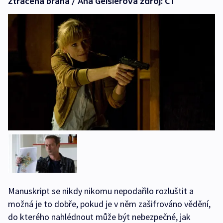
Ztracená brána / Aňa Geislerová zdroj: ČT
Manuskript se nikdy nikomu nepodařilo rozluštit a
možná je to dobře, pokud je v něm zašifrováno vědění,
do kterého nahlédnout může být nebezpečné, jak