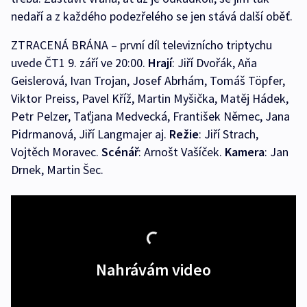
nedaří a z každého podezřelého se jen stává další oběť.
ZTRACENÁ BRÁNA – první díl televiznícho triptychu
uvede ČT1 9. září ve 20:00.
Hrají
: Jiří Dvořák, Aňa
Geislerová, Ivan Trojan, Josef Abrhám, Tomáš Töpfer,
Viktor Preiss, Pavel Kříž, Martin Myšička, Matěj Hádek,
Petr Pelzer, Taťjana Medvecká, František Němec, Jana
Pidrmanová, Jiří Langmajer aj.
Režie
: Jiří Strach,
Vojtěch Moravec.
Scénář
: Arnošt Vašíček.
Kamera
: Jan
Drnek, Martin Šec.
Nahrávám video