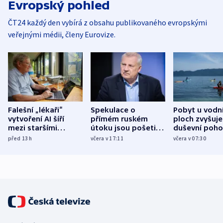
Evropský pohled
ČT24 každý den vybírá z obsahu publikovaného evropskými
veřejnými médii, členy Eurovize.
Falešní „lékaři“
Spekulace o
Pobyt u vodn
vytvoření AI šíří
přímém ruském
ploch zvyšuje
mezi staršími
útoku jsou pošetilé,
duševní poho
Poláky nebezpečné
míní estonský
ukázala
před 13
h
včera v 17:11
včera v 07:30
zdravotní rady
bezpečnostní
mezinárodní 
expert