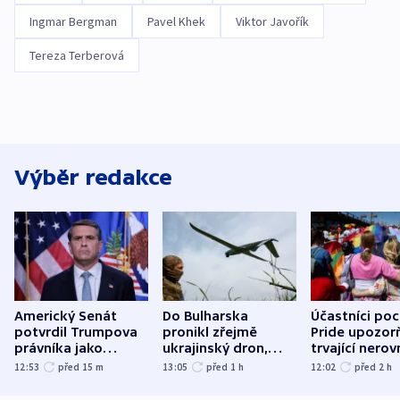
Ingmar Bergman
Pavel Khek
Viktor Javořík
Tereza Terberová
Výběr redakce
Americký Senát
Do Bulharska
Účastníci po
potvrdil Trumpova
pronikl zřejmě
Pride upozorň
právníka jako
ukrajinský dron,
trvající nerov
ministra
explodoval kilometr
společensko
12:53
před 15
m
13:05
před 1
h
12:02
před 2
h
spravedlnosti
od plynovodu
atmosféru