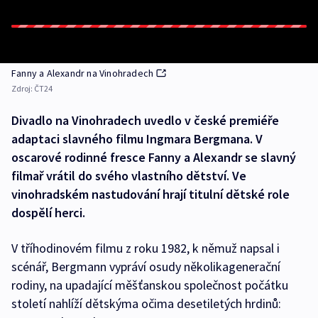
Fanny a Alexandr na Vinohradech
Zdroj:
ČT24
Divadlo na Vinohradech uvedlo v české premiéře
adaptaci slavného filmu Ingmara Bergmana. V
oscarové rodinné fresce Fanny a Alexandr se slavný
filmař vrátil do svého vlastního dětství. Ve
vinohradském nastudování hrají titulní dětské role
dospělí herci.
V tříhodinovém filmu z roku 1982, k němuž napsal i
scénář, Bergmann vypráví osudy několikagenerační
rodiny, na upadající měšťanskou společnost počátku
století nahlíží dětskýma očima desetiletých hrdinů: