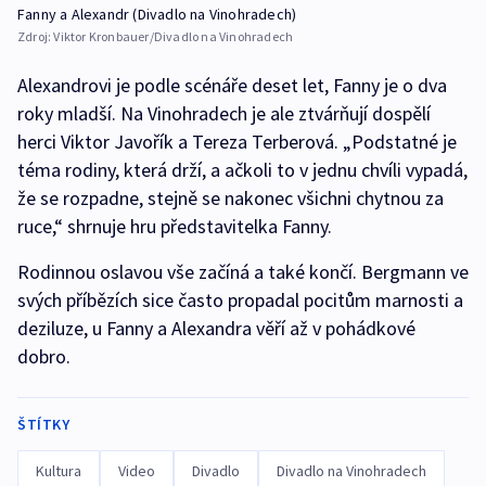
Fanny a Alexandr (Divadlo na Vinohradech)
Zdroj:
Viktor Kronbauer/Divadlo na Vinohradech
Alexandrovi je podle scénáře deset let, Fanny je o dva
roky mladší. Na Vinohradech je ale ztvárňují dospělí
herci Viktor Javořík a Tereza Terberová. „Podstatné je
téma rodiny, která drží, a ačkoli to v jednu chvíli vypadá,
že se rozpadne, stejně se nakonec všichni chytnou za
ruce,“ shrnuje hru představitelka Fanny.
Rodinnou oslavou vše začíná a také končí. Bergmann ve
svých příbězích sice často propadal pocitům marnosti a
deziluze, u Fanny a Alexandra věří až v pohádkové
dobro.
ŠTÍTKY
Kultura
Video
Divadlo
Divadlo na Vinohradech