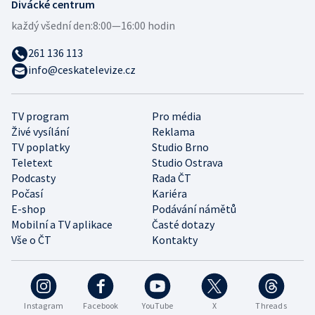
Divácké centrum
každý všední den:
8:00—16:00 hodin
261 136 113
info@ceskatelevize.cz
TV program
Pro média
Živé vysílání
Reklama
TV poplatky
Studio Brno
Teletext
Studio Ostrava
Podcasty
Rada ČT
Počasí
Kariéra
E-shop
Podávání námětů
Mobilní a TV aplikace
Časté dotazy
Vše o ČT
Kontakty
Instagram
Facebook
YouTube
X
Threads