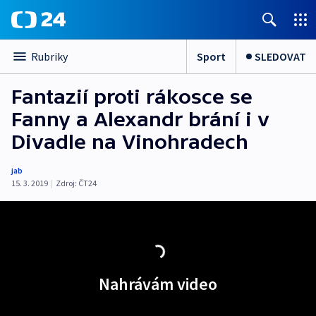
Sport
SLEDOVAT
Rubriky
Fantazií proti rákosce se
Fanny a Alexandr brání i v
Divadle na Vinohradech
jab
15. 3. 2019
|
Zdroj:
ČT24
Nahrávám video