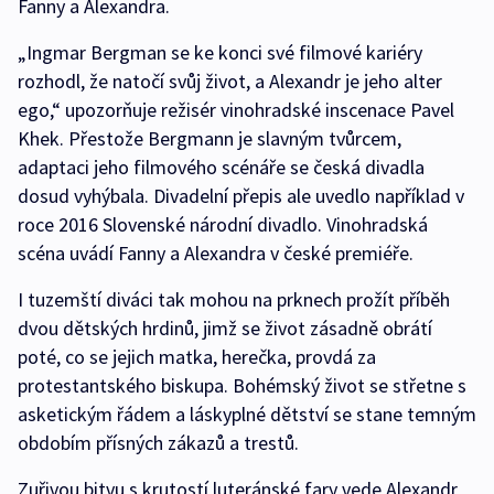
Fanny a Alexandra.
„Ingmar Bergman se ke konci své filmové kariéry
rozhodl, že natočí svůj život, a Alexandr je jeho alter
ego,“ upozorňuje režisér vinohradské inscenace Pavel
Khek. Přestože Bergmann je slavným tvůrcem,
adaptaci jeho filmového scénáře se česká divadla
dosud vyhýbala. Divadelní přepis ale uvedlo například v
roce 2016 Slovenské národní divadlo. Vinohradská
scéna uvádí Fanny a Alexandra v české premiéře.
I tuzemští diváci tak mohou na prknech prožít příběh
dvou dětských hrdinů, jimž se život zásadně obrátí
poté, co se jejich matka, herečka, provdá za
protestantského biskupa. Bohémský život se střetne s
asketickým řádem a láskyplné dětství se stane temným
obdobím přísných zákazů a trestů.
Zuřivou bitvu s krutostí luteránské fary vede Alexandr