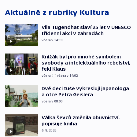
Aktuálně z rubriky
Kultura
Vila Tugendhat slaví 25 let v UNESCO
třídenní akcí v zahradách
včera v 14:39
Knížák byl pro mnohé symbolem
svobody a intelektuálního rebelství,
řekl Klaus
včera
včera v 14:02
Dvě deci tuše vykreslují japanologa
a otce Petra Geislera
včera v 08:00
Válka ševců změnila obuvnictví,
popisuje kniha
6. 8. 2026