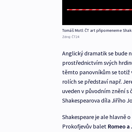
Tomáš Motl: ČT art připomeneme Shak
Zdroj:
ČT24
Anglický dramatik se bude 
prostřednictvím svých hrdinů:
těmto panovníkům se totiž 
rolích se představí např. J
uveden v původním znění s č
Shakespearova díla Jiřího Jo
Shakespeare je ale hlavně o 
Prokofjevův balet
Romeo a J