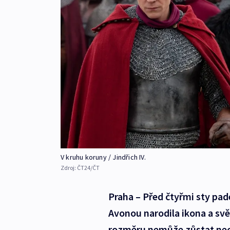
V kruhu koruny / Jindřich IV.
Zdroj:
ČT24/ČT
Praha – Před čtyřmi sty pad
Avonou narodila ikona a sv
rozměru nemůže zůstat neos