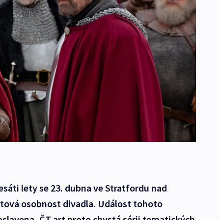
esáti lety se 23. dubna ve Stratfordu nad
ětová osobnost divadla. Událost tohoto
lavena, ČT art proto chystá sérii tematických