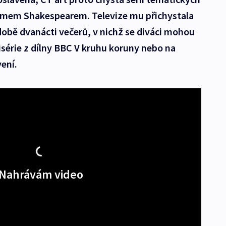
liamem Shakespearem. Televize mu přichystala
obě dvanácti večerů, v nichž se diváci mohou
isérie z dílny BBC V kruhu koruny nebo na
vení.
Nahrávám video