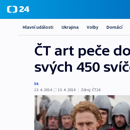
Hlavní události
Ukrajina
Volby
Domácí
ČT art peče d
svých 450 sví
bk
13. 4. 2014
13. 4. 2014
|
Zdroj:
ČT24