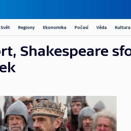
Svět
Regiony
Ekonomika
Počasí
Věda
Kultura
ort, Shakespeare s
ček