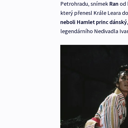
Petrohradu, snímek
Ran
od 
který přenesl Krále Leara d
neboli Hamlet princ dánský
legendárního Nedivadla Ivan