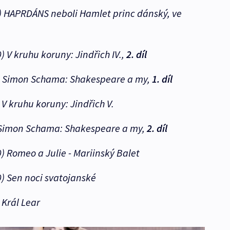
)
HAPRDÁNS neboli Hamlet princ dánský,
ve
0)
V kruhu koruny: Jindřich IV.,
2. díl
Simon Schama: Shakespeare a my,
1. díl
V kruhu koruny: Jindřich V.
imon Schama: Shakespeare a my
,
2. díl
0)
Romeo a Julie - Mariinský Balet
0)
Sen noci svatojanské
Král Lear