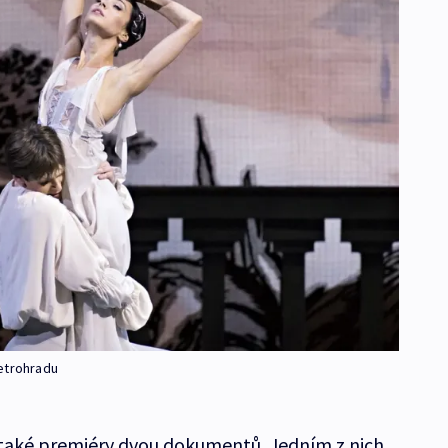
Petrohradu
 také premiéry dvou dokumentů. Jedním z nich