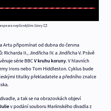
espeara nejrůznějšími žánry
na Artu připomínat od dubna do června
 Richarda II., Jindřicha IV. a Jindřicha V. Právě
věnuje série BBC
V kruhu koruny
. V hlavních
eremy Irons nebo Tom Hiddleston. Cyklus bude
eskými titulky překladatele a předního znalce
ska.
divadle, a tak se na obrazovkách objeví
ulie
v podání souboru Mariinského divadla z