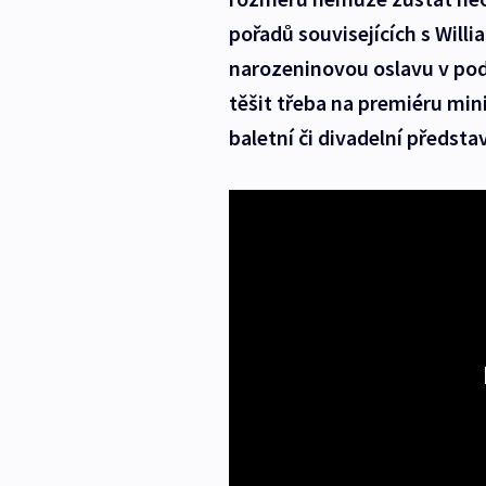
pořadů souvisejících s Wil
narozeninovou oslavu v pod
těšit třeba na premiéru min
baletní či divadelní předsta