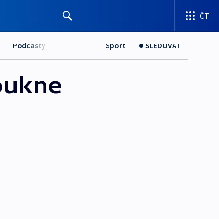
ČT
Podcasty
Sport
SLEDOVAT
foukne