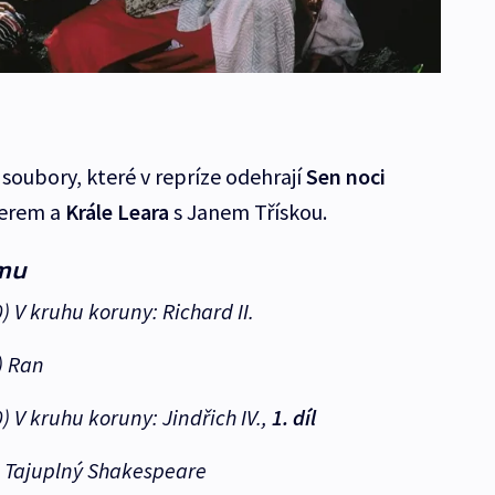
 soubory, které v repríze odehrají
Sen noci
nerem a
Krále Leara
s Janem Třískou.
amu
0)
V kruhu koruny: Richard II.
)
Ran
0)
V kruhu koruny: Jindřich IV.
,
1. díl
)
Tajuplný Shakespeare