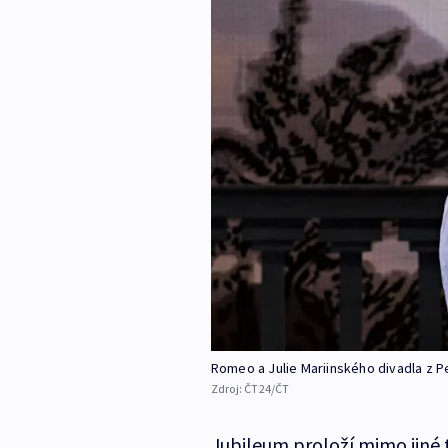
Romeo a Julie Mariinského divadla z 
Zdroj:
ČT24/ČT
Jubileum proloží mimo jiné