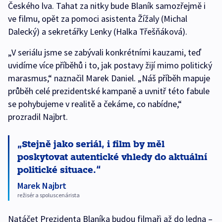
Českého lva. Tahat za nitky bude Blaník samozřejmě i
ve filmu, opět za pomoci asistenta Žížaly (Michal
Dalecký) a sekretářky Lenky (Halka Třešňáková).
„V seriálu jsme se zabývali konkrétními kauzami, teď
uvidíme více příběhů i to, jak postavy žijí mimo politický
marasmus,“ naznačil Marek Daniel. „Náš příběh mapuje
průběh celé prezidentské kampaně a uvnitř této fabule
se pohybujeme v realitě a čekáme, co nabídne,“
prozradil Najbrt.
Stejně jako seriál, i film by měl
poskytovat autentické vhledy do aktuální
politické situace.
Marek Najbrt
režisér a spoluscenárista
Natáčet Prezidenta Blaníka budou filmaři až do ledna –