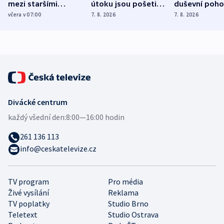
mezi staršími
útoku jsou pošetilé,
duševní poho
Poláky nebezpečné
míní estonský
ukázala
včera v 07:00
7. 8. 2026
7. 8. 2026
zdravotní rady
bezpečnostní
mezinárodní 
expert
Divácké centrum
každý všední den:
8:00—16:00 hodin
261 136 113
info@ceskatelevize.cz
TV program
Pro média
Živé vysílání
Reklama
TV poplatky
Studio Brno
Teletext
Studio Ostrava