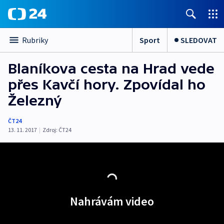
Sport
SLEDOVAT
Rubriky
Blaníkova cesta na Hrad vede
přes Kavčí hory. Zpovídal ho
Železný
ČT24
13. 11. 2017
|
Zdroj:
ČT24
Nahrávám video