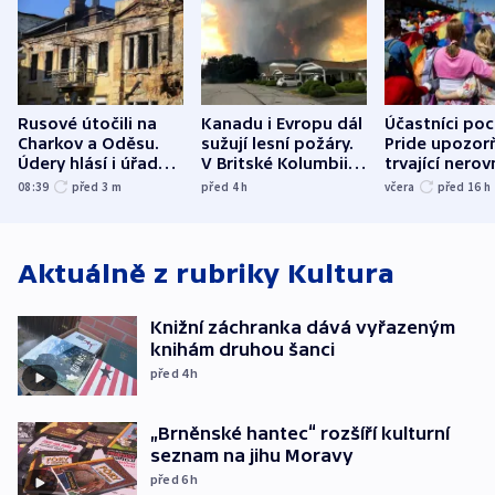
Rusové útočili na
Kanadu i Evropu dál
Účastníci po
Charkov a Oděsu.
sužují lesní požáry.
Pride upozorň
Údery hlásí i úřady v
V Britské Kolumbii
trvající nerov
Bělgorodu
evakuovali tisíce lidí
společensko
08:39
před 3
m
před 4
h
včera
před 16
h
atmosféru
Aktuálně z rubriky
Kultura
Knižní záchranka dává vyřazeným
knihám druhou šanci
před 4
h
„Brněnské hantec“ rozšíří kulturní
seznam na jihu Moravy
před 6
h