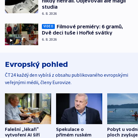
nikdy nehráli. Objevovali ale magii
studia
6. 8. 2026
Filmové premiéry: 6 gramů,
VIDEO
Dvě deci tuše i Hořké svátky
6. 8. 2026
Evropský pohled
ČT24 každý den vybírá z obsahu publikovaného evropskými
veřejnými médii, členy Eurovize.
Falešní „lékaři“
Spekulace o
Pobyt u vodn
vytvoření AI šíří
přímém ruském
ploch zvyšuje