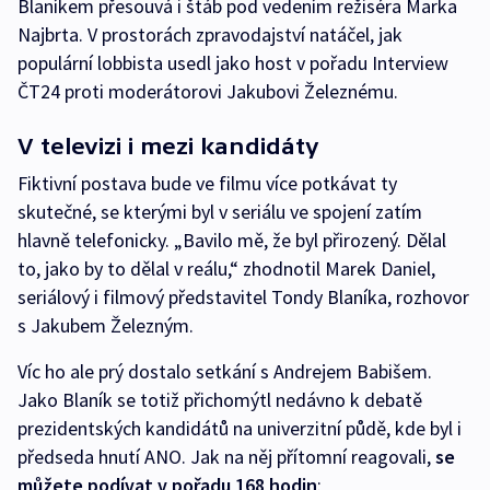
Blaníkem přesouvá i štáb pod vedením režiséra Marka
Najbrta. V prostorách zpravodajství natáčel, jak
populární lobbista usedl jako host v pořadu Interview
ČT24 proti moderátorovi Jakubovi Železnému.
V televizi i mezi kandidáty
Fiktivní postava bude ve filmu více potkávat ty
skutečné, se kterými byl v seriálu ve spojení zatím
hlavně telefonicky. „Bavilo mě, že byl přirozený. Dělal
to, jako by to dělal v reálu,“ zhodnotil Marek Daniel,
seriálový i filmový představitel Tondy Blaníka, rozhovor
s Jakubem Železným.
Víc ho ale prý dostalo setkání s Andrejem Babišem.
Jako Blaník se totiž přichomýtl nedávno k debatě
prezidentských kandidátů na univerzitní půdě, kde byl i
předseda hnutí ANO. Jak na něj přítomní reagovali,
se
můžete podívat v pořadu 168 hodin
: