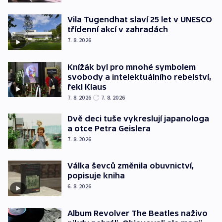
Vila Tugendhat slaví 25 let v UNESCO
třídenní akcí v zahradách
7. 8. 2026
Knížák byl pro mnohé symbolem
svobody a intelektuálního rebelství,
řekl Klaus
7. 8. 2026
7. 8. 2026
Dvě deci tuše vykreslují japanologa
a otce Petra Geislera
7. 8. 2026
Válka ševců změnila obuvnictví,
popisuje kniha
6. 8. 2026
Album Revolver The Beatles naživo