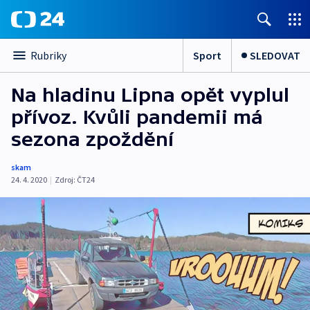
Sport
SLEDOVAT
Rubriky
Na hladinu Lipna opět vyplul
přívoz. Kvůli pandemii má
sezona zpoždění
skam
24. 4. 2020
|
Zdroj:
ČT24