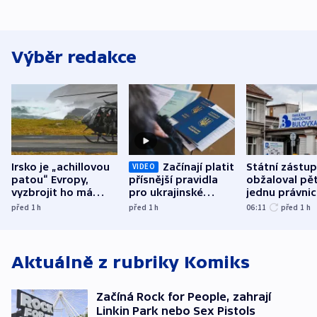
Výběr redakce
Irsko je „achillovou
Začínají platit
Státní zástu
VIDEO
patou“ Evropy,
přísnější pravidla
obžaloval pět 
vyzbrojit ho má
pro ukrajinské
jednu právni
Francie
uprchlíky
osobu v kauz
před 1
h
před 1
h
06:11
před 1
h
Bulovky
Aktuálně z rubriky
Komiks
Začíná Rock for People, zahrají
Linkin Park nebo Sex Pistols