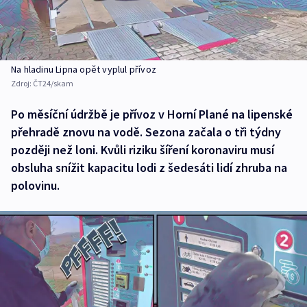
Na hladinu Lipna opět vyplul přívoz
Zdroj:
ČT24/skam
Po měsíční údržbě je přívoz v Horní Plané na lipenské
přehradě znovu na vodě. Sezona začala o tři týdny
později než loni. Kvůli riziku šíření koronaviru musí
obsluha snížit kapacitu lodi z šedesáti lidí zhruba na
polovinu.