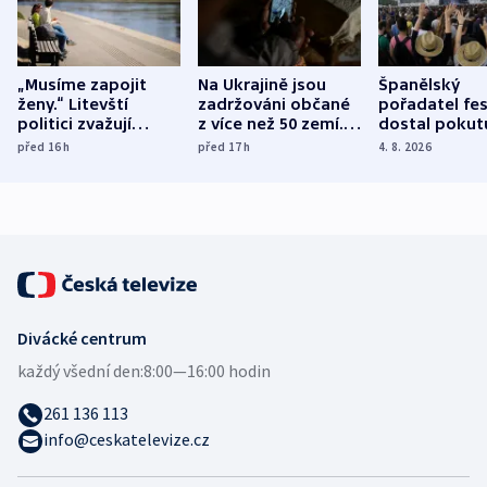
„Musíme zapojit
Na Ukrajině jsou
Španělský
ženy.“ Litevští
zadržováni občané
pořadatel fes
politici zvažují
z více než 50 zemí.
dostal pokut
dohodu o
Bojovali na straně
nekalé prakti
před 16
h
před 17
h
4. 8. 2026
demografii
Ruska
Divácké centrum
každý všední den:
8:00—16:00 hodin
261 136 113
info@ceskatelevize.cz