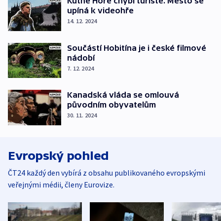
Kutné Hoře chybí turisté. Město se
upíná k videohře
14. 12. 2024
Součástí Hobitína je i české filmové
nádobí
7. 12. 2024
Kanadská vláda se omlouvá
původním obyvatelům
30. 11. 2024
Evropský pohled
ČT24 každý den vybírá z obsahu publikovaného evropskými
veřejnými médii, členy Eurovize.