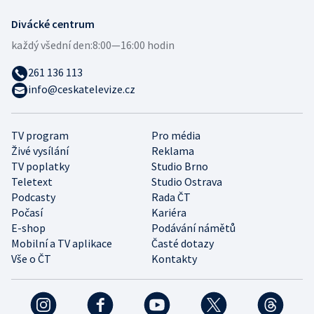
Divácké centrum
každý všední den:
8:00—16:00 hodin
261 136 113
info@ceskatelevize.cz
TV program
Pro média
Živé vysílání
Reklama
TV poplatky
Studio Brno
Teletext
Studio Ostrava
Podcasty
Rada ČT
Počasí
Kariéra
E-shop
Podávání námětů
Mobilní a TV aplikace
Časté dotazy
Vše o ČT
Kontakty