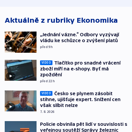
Aktuálně z rubriky
Ekonomika
„Jednání vázne.“ Odbory vyzývají
vládu ke schůzce o zvýšení platů
před 9
h
Tlačítko pro snadné vrácení
VIDEO
zboží míří na e-shopy. Byť má
zpoždění
před 22
h
Česko se plynem zásobit
VIDEO
stihne, ujišťuje expert. Snížení cen
však slíbit nelze
7. 8. 2026
Policie obvinila pět lidí v souvislosti s
veřejnou soutěží Správy železnic