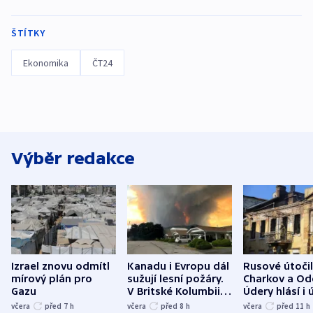
ŠTÍTKY
Ekonomika
ČT24
Výběr redakce
Izrael znovu odmítl
Kanadu i Evropu dál
Rusové útočil
mírový plán pro
sužují lesní požáry.
Charkov a Od
Gazu
V Britské Kolumbii
Údery hlásí i 
evakuovali tisíce lidí
Bělgorodu
včera
před 7
h
včera
před 8
h
včera
před 11
h