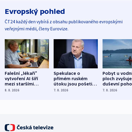
Evropský pohled
ČT24 každý den vybírá z obsahu publikovaného evropskými
veřejnými médii, členy Eurovize.
Falešní „lékaři“
Spekulace o
Pobyt u vodn
vytvoření AI šíří
přímém ruském
ploch zvyšuje
mezi staršími
útoku jsou pošetilé,
duševní poho
Poláky nebezpečné
míní estonský
ukázala
8. 8. 2026
7. 8. 2026
7. 8. 2026
zdravotní rady
bezpečnostní
mezinárodní 
expert