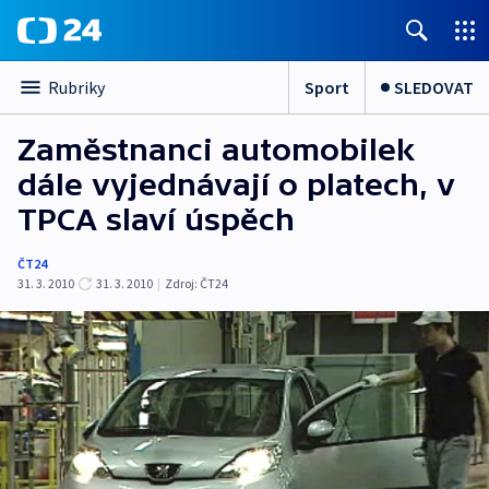
Sport
SLEDOVAT
Rubriky
Zaměstnanci automobilek
dále vyjednávají o platech, v
TPCA slaví úspěch
ČT24
31. 3. 2010
31. 3. 2010
|
Zdroj:
ČT24