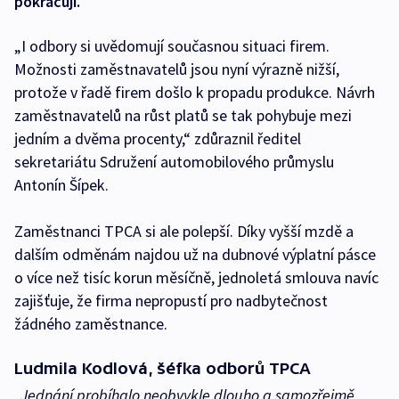
pokračují.
„I odbory si uvědomují současnou situaci firem.
Možnosti zaměstnavatelů jsou nyní výrazně nižší,
protože v řadě firem došlo k propadu produkce. Návrh
zaměstnavatelů na růst platů se tak pohybuje mezi
jedním a dvěma procenty,“ zdůraznil ředitel
sekretariátu Sdružení automobilového průmyslu
Antonín Šípek.
Zaměstnanci TPCA si ale polepší. Díky vyšší mzdě a
dalším odměnám najdou už na dubnové výplatní pásce
o více než tisíc korun měsíčně, jednoletá smlouva navíc
zajišťuje, že firma nepropustí pro nadbytečnost
žádného zaměstnance.
Ludmila Kodlová, šéfka odborů TPCA
„Jednání probíhalo neobvykle dlouho a samozřejmě