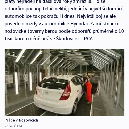
platy nejraději na další dva roky zmrazila. To se
odborům pochopitelně nelíbí, jednání v největší domácí
automobilce tak pokračují i dnes. Největší boj se ale
povede o mzdy v automobilce Hyundai. Zaměstnanci
nošovické továrny berou podle odborářů průměrně o 10
tisíc korun méně než ve Škodovce i TPCA.
Práce v Nošovicích
Zdroj:
ČT24