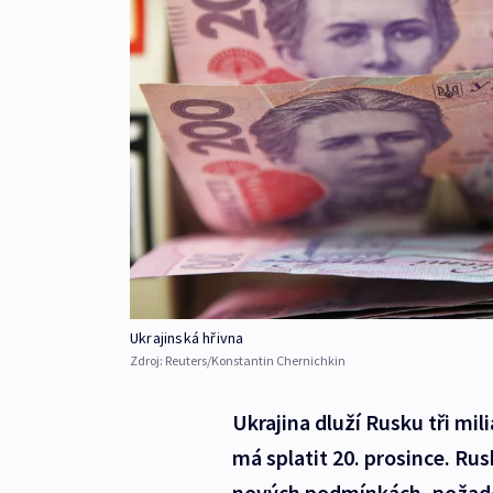
Ukrajinská hřivna
Zdroj:
Reuters/Konstantin Chernichkin
Ukrajina dluží Rusku tři mil
má splatit 20. prosince. Rus
nových podmínkách, požado