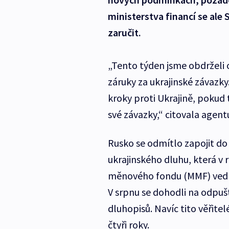
ministerstva financí se ale
zaručit.
„Tento týden jsme obdrželi 
záruky za ukrajinské závazky
kroky proti Ukrajině, pokud
své závazky,“ citovala agent
Rusko se odmítlo zapojit do 
ukrajinského dluhu, která 
měnového fondu (MMF) vedla
V srpnu se dohodli na odpuště
dluhopisů. Navíc tito věřite
čtyři roky.