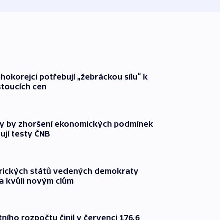
ihokorejci potřebují „žebráckou sílu“ k
stoucích cen
y by zhoršení ekonomických podmínek
ují testy ČNB
rických států vedených demokraty
a kvůli novým clům
ního rozpočtu činil v červenci 176,6