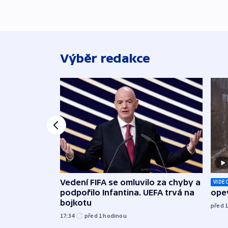
Výběr redakce
Vedení FIFA se omluvilo za chyby a
VIDE
podpořilo Infantina. UEFA trvá na
opev
bojkotu
před 
17:34
před 1
hodinou