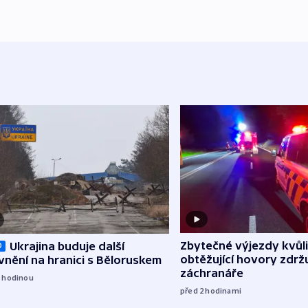
Zbytečné výjezdy kvůli
Ukrajina buduje další
O
obtěžující hovory zdržu
nění na hranici s Běloruskem
záchranáře
1
hodinou
před 2
hodinami