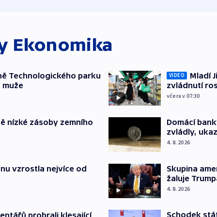
ky
Ekonomika
ně Technologického parku
Mladí J
VIDEO
a muže
zvládnutí ro
včera v 07:30
ě nízké zásoby zemního
Domácí bank
zvládly, ukaz
4. 8. 2026
nu vzrostla nejvíce od
Skupina ame
žaluje Trump
4. 8. 2026
Schodek stát
ntářů probrali klesající