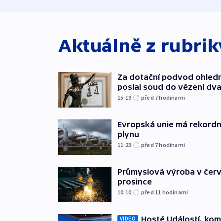
Aktuálně z rubri
Za dotační podvod ohled
poslal soud do vězení dv
15:19
před 7
hodinami
Evropská unie má rekordn
plynu
11:23
před 7
hodinami
Průmyslová výroba v červ
prosince
10:10
před 11
hodinami
Hosté Událostí, kome
VIDEO