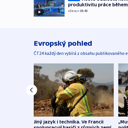
produktivitu práce během
včera v 08:48
Evropský pohled
ČT24 každý den vybírá z obsahu publikovaného e
Jiný jazyk i technika. Ve Francii
„Mus
spolupracují hasiči z různých zemí
poli