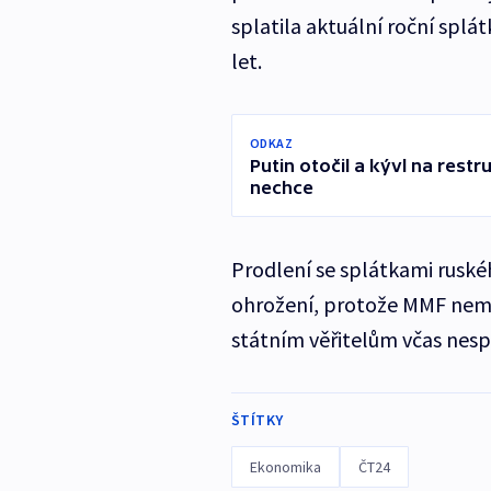
splatila aktuální roční splát
let.
ODKAZ
Putin otočil a kývl na restr
nechce
Prodlení se splátkami ruské
ohrožení, protože MMF nemů
státním věřitelům včas nespl
ŠTÍTKY
Ekonomika
ČT24