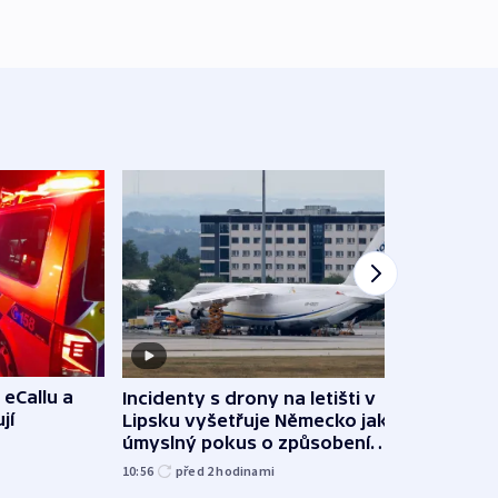
 eCallu a
Incidenty s drony na letišti v
Klima
jí
Lipsku vyšetřuje Německo jako
podn
úmyslný pokus o způsobení
i sví
exploze
10:56
před 2
hodinami
12:08