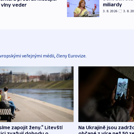
miliardy
 vlny veder
3. 8. 2026
3. 8. 2
vropskými veřejnými médii, členy Eurovize.
íme zapojit ženy.“ Litevští
Na Ukrajině jsou zadrž
tici zvažují dohodu o
občané z více než 50 ze