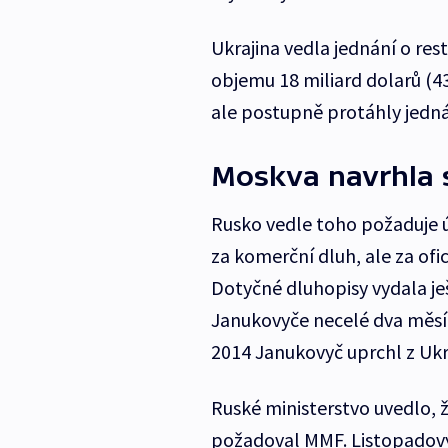
Ukrajina vedla jednání o res
objemu 18 miliard dolarů (43
ale postupně protáhly jedná
Moskva navrhla s
Rusko vedle toho požaduje ú
za komerční dluh, ale za ofi
Dotyčné dluhopisy vydala je
Janukovyče necelé dva měsí
2014 Janukovyč uprchl z Ukra
Ruské ministerstvo uvedlo, 
požadoval MMF. Listopadový