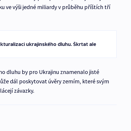
ku ve výši jedné miliardy v průběhu příštích tří
ukturalizaci ukrajinského dluhu. Škrtat ale
ho dluhu by pro Ukrajinu znamenalo jisté
že dál poskytovat úvěry zemím, které svým
ácejí závazky.