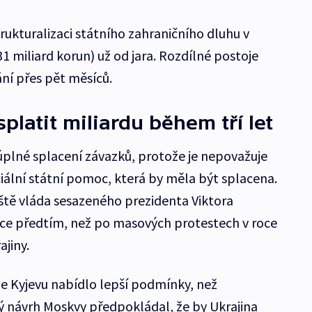
trukturalizaci státního zahraničního dluhu v
1 miliard korun) už od jara. Rozdílné postoje
ní přes pět měsíců.
platit miliardu během tří let
plné splacení závazků, protože je nepovažuje
ciální státní pomoc, která by měla být splacena.
ště vláda sesazeného prezidenta Viktora
ce předtím, než po masových protestech v roce
jiny.
že Kyjevu nabídlo lepší podmínky, než
 návrh Moskvy předpokládal, že by Ukrajina