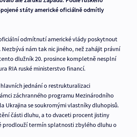
 Spojené státy americké oficiálně odmítly
oficiální odmítnutí americké vlády poskytnout
. Nezbývá nám tak nic jiného, než zahájit právní
 tento dlužník 20. prosince kompletně nesplní
ura RIA ruské ministerstvo financí.
hlavních jednání o restrukturalizaci
v rámci záchranného programu Mezinárodního
 Ukrajina se soukromými vlastníky dluhopisů.
ní části dluhu, a to dvaceti procent jistiny
lé prodlouží termín splatnosti zbylého dluhu o