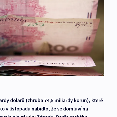
iardy dolarů (zhruba 74,5 miliardy korun), které
ko v listopadu nabídlo, že se domluví na
valo ale záruku Západu. Podle ruského