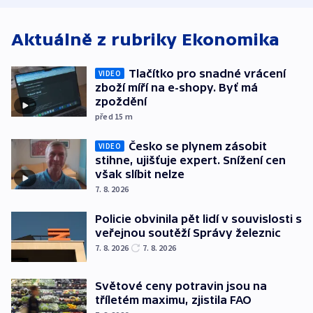
Aktuálně z rubriky
Ekonomika
Tlačítko pro snadné vrácení
VIDEO
zboží míří na e-shopy. Byť má
zpoždění
před 15
m
Česko se plynem zásobit
VIDEO
stihne, ujišťuje expert. Snížení cen
však slíbit nelze
7. 8. 2026
Policie obvinila pět lidí v souvislosti s
veřejnou soutěží Správy železnic
7. 8. 2026
7. 8. 2026
Světové ceny potravin jsou na
tříletém maximu, zjistila FAO