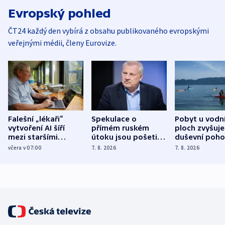
Evropský pohled
ČT24 každý den vybírá z obsahu publikovaného evropskými
veřejnými médii, členy Eurovize.
Falešní „lékaři“
Spekulace o
Pobyt u vodn
vytvoření AI šíří
přímém ruském
ploch zvyšuje
mezi staršími
útoku jsou pošetilé,
duševní poho
Poláky nebezpečné
míní estonský
ukázala
včera v 07:00
7. 8. 2026
7. 8. 2026
zdravotní rady
bezpečnostní
mezinárodní 
expert