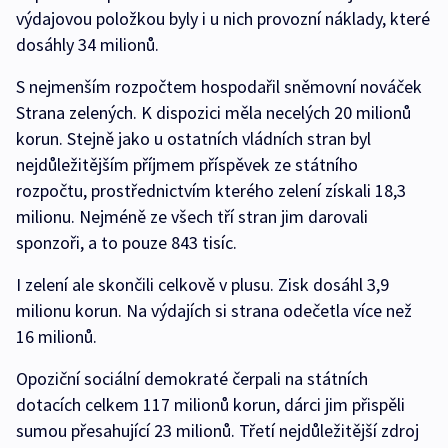
výdajovou položkou byly i u nich provozní náklady, které
dosáhly 34 milionů.
S nejmenším rozpočtem hospodařil sněmovní nováček
Strana zelených. K dispozici měla necelých 20 milionů
korun. Stejně jako u ostatních vládních stran byl
nejdůležitějším příjmem příspěvek ze státního
rozpočtu, prostřednictvím kterého zelení získali 18,3
milionu. Nejméně ze všech tří stran jim darovali
sponzoři, a to pouze 843 tisíc.
I zelení ale skončili celkově v plusu. Zisk dosáhl 3,9
milionu korun. Na výdajích si strana odečetla více než
16 milionů.
Opoziční sociální demokraté čerpali na státních
dotacích celkem 117 milionů korun, dárci jim přispěli
sumou přesahující 23 milionů. Třetí nejdůležitější zdroj