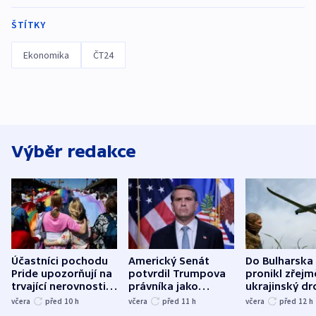
ŠTÍTKY
Ekonomika
ČT24
Výběr redakce
Účastníci pochodu
Americký Senát
Do Bulharska
Pride upozorňují na
potvrdil Trumpova
pronikl zřejm
trvající nerovnosti i
právníka jako
ukrajinský dr
společenskou
ministra
explodoval k
včera
před 10
h
včera
před 11
h
včera
před 12
h
atmosféru
spravedlnosti
od plynovod