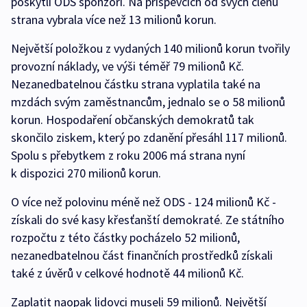
poskytli ODS sponzoři. Na příspěvcích od svých členů
strana vybrala více než 13 milionů korun.
Největší položkou z vydaných 140 milionů korun tvořily
provozní náklady, ve výši téměř 79 milionů Kč.
Nezanedbatelnou částku strana vyplatila také na
mzdách svým zaměstnancům, jednalo se o 58 milionů
korun. Hospodaření občanských demokratů tak
skončilo ziskem, který po zdanění přesáhl 117 milionů.
Spolu s přebytkem z roku 2006 má strana nyní
k dispozici 270 milionů korun.
O více než polovinu méně než ODS - 124 milionů Kč -
získali do své kasy křesťanští demokraté. Ze státního
rozpočtu z této částky pocházelo 52 milionů,
nezanedbatelnou část finančních prostředků získali
také z úvěrů v celkové hodnotě 44 milionů Kč.
Zaplatit naopak lidovci museli 59 milionů. Největší