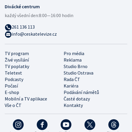
Divácké centrum
každý všední den:
8:00—16:00 hodin
261 136 113
info@ceskatelevize.cz
TV program
Pro média
Živé vysílání
Reklama
TV poplatky
Studio Brno
Teletext
Studio Ostrava
Podcasty
Rada ČT
Počasí
Kariéra
E-shop
Podávání námětů
Mobilní a TV aplikace
Časté dotazy
Vše o ČT
Kontakty