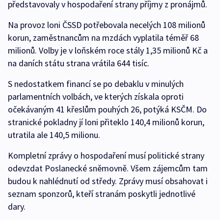
představovaly v hospodaření strany příjmy z pronájmů.
Na provoz loni ČSSD potřebovala necelých 108 milionů
korun, zaměstnancům na mzdách vyplatila téměř 68
milionů. Volby je v loňském roce stály 1,35 milionů Kč a
na daních státu strana vrátila 644 tisíc.
S nedostatkem financí se po debaklu v minulých
parlamentních volbách, ve kterých získala oproti
očekávaným 41 křeslům pouhých 26, potýká KSČM. Do
stranické pokladny jí loni přiteklo 140,4 milionů korun,
utratila ale 140,5 milionu.
Kompletní zprávy o hospodaření musí politické strany
odevzdat Poslanecké sněmovně. Všem zájemcům tam
budou k nahlédnutí od středy. Zprávy musí obsahovat i
seznam sponzorů, kteří stranám poskytli jednotlivé
dary.