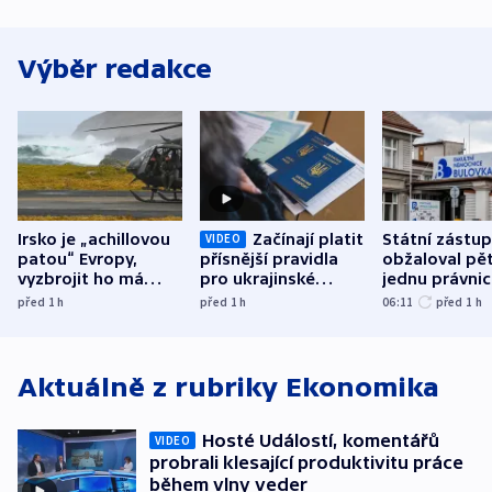
Výběr redakce
Irsko je „achillovou
Začínají platit
Státní zástu
VIDEO
patou“ Evropy,
přísnější pravidla
obžaloval pět 
vyzbrojit ho má
pro ukrajinské
jednu právni
Francie
uprchlíky
osobu v kauz
před 1
h
před 1
h
06:11
před 1
h
Bulovky
Aktuálně z rubriky
Ekonomika
Hosté Událostí, komentářů
VIDEO
probrali klesající produktivitu práce
během vlny veder