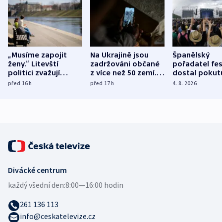
„Musíme zapojit
Na Ukrajině jsou
Španělský
ženy.“ Litevští
zadržováni občané
pořadatel fes
politici zvažují
z více než 50 zemí.
dostal pokut
dohodu o
Bojovali na straně
nekalé prakti
před 16
h
před 17
h
4. 8. 2026
demografii
Ruska
Divácké centrum
každý všední den:
8:00—16:00 hodin
261 136 113
info@ceskatelevize.cz