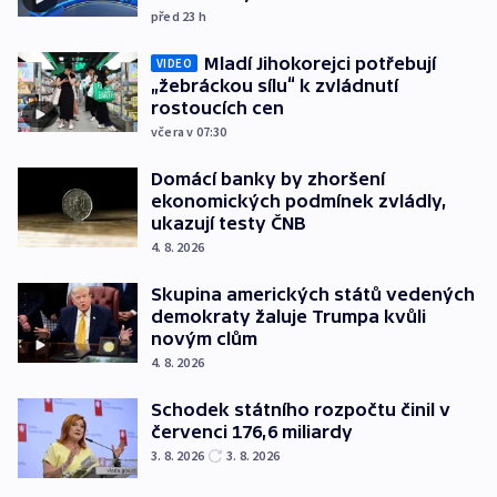
před 23
h
Mladí Jihokorejci potřebují
VIDEO
„žebráckou sílu“ k zvládnutí
rostoucích cen
včera v 07:30
Domácí banky by zhoršení
ekonomických podmínek zvládly,
ukazují testy ČNB
4. 8. 2026
Skupina amerických států vedených
demokraty žaluje Trumpa kvůli
novým clům
4. 8. 2026
Schodek státního rozpočtu činil v
červenci 176,6 miliardy
3. 8. 2026
3. 8. 2026