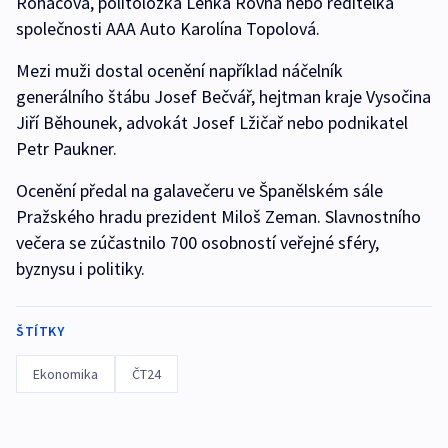
Roháčová, politoložka Lenka Rovná nebo ředitelka
společnosti AAA Auto Karolína Topolová.
Mezi muži dostal ocenění například náčelník
generálního štábu Josef Bečvář, hejtman kraje Vysočina
Jiří Běhounek, advokát Josef Lžičař nebo podnikatel
Petr Paukner.
Ocenění předal na galavečeru ve Španělském sále
Pražského hradu prezident Miloš Zeman. Slavnostního
večera se zúčastnilo 700 osobností veřejné sféry,
byznysu i politiky.
ŠTÍTKY
Ekonomika
ČT24