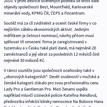
2010. V první desítce oceněných podniků se letos dále
objevily společnosti Best, Mountfield, Karlovarské
minerální vody, KPMG ČR, ČEPS a Fincentrum.
Soutěž má za cíl zviditelnit a ocenit české firmy v co
nejširším záběru ekonomických aktivit. Jediným
měřítkem je četnost nominací, návrhy přitom musí
splňovat tři omezení: firma je zaregistrovaná v
tuzemsku a v Česku také platí daně, má nejméně 20
zaměstnanců a její obrat za posledních 12 měsíců činil
nejméně 30 milionů Kč.
V rámci soutěže jsou společnosti oceňovány také v
„oborových kategoriích“. Devět osobností v mužské a
ženské kategorii získalo pro svou profesionalitu cenu
Lady Pro a Gentleman Pro. Mezi ženami uspěla
například mluvčí cizinecké policie Kateřina Rendlová,
přednostka infekční kliniky nemocnice Na Bulovce Hana