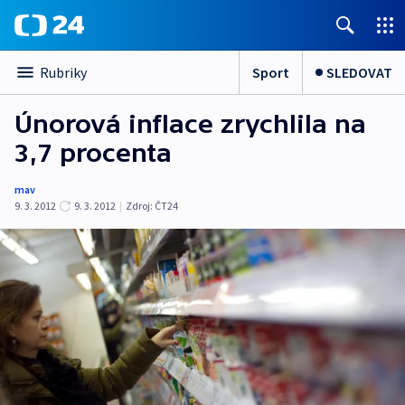
Sport
SLEDOVAT
Rubriky
Únorová inflace zrychlila na
3,7 procenta
mav
9. 3. 2012
9. 3. 2012
|
Zdroj:
ČT24