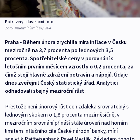
Potraviny - ilustrační foto
Zdroj:
Vladimír Šimíček/ISIFA
Praha - Během února zrychlila míra inflace v Česku
meziročně na 3,7 procenta po lednových 3,5
procenta. Spotřebitelské ceny v porovnání s
letošním prvním měsícem vzrostly o 0,2 procenta, za
čímž stojí hlavně zdražení potravin a nápojů. Údaje
dnes zveřejnil Český statistický úřad. Analytici
odhadovali stejný meziroční růst.
Přestože není únorový růst cen zdaleka srovnatelný s
lednovým skokem o 1,8 procenta meziměsíčně, v
meziročním srovnání přináší stále úroveň nad horním
limitem inflačního cíle České národní banky, míní
analytik Raiffeisenbank Pavel Mertlík. Základem tohoto