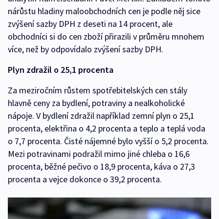
nárůstu hladiny maloobchodních cen je podle něj sice
zvýšení sazby DPH z deseti na 14 procent, ale
obchodníci si do cen zboží přirazili v průměru mnohem
více, než by odpovídalo zvýšení sazby DPH.
Plyn zdražil o 25,1 procenta
Za meziročním růstem spotřebitelských cen stály
hlavně ceny za bydlení, potraviny a nealkoholické
nápoje. V bydlení zdražil například zemní plyn o 25,1
procenta, elektřina o 4,2 procenta a teplo a teplá voda
o 7,7 procenta. Čisté nájemné bylo vyšší o 5,2 procenta.
Mezi potravinami podražil mimo jiné chleba o 16,6
procenta, běžné pečivo o 18,9 procenta, káva o 27,3
procenta a vejce dokonce o 39,2 procenta.