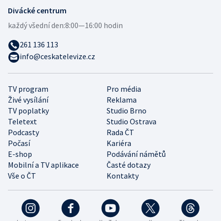
Divácké centrum
každý všední den:
8:00—16:00 hodin
261 136 113
info@ceskatelevize.cz
TV program
Pro média
Živé vysílání
Reklama
TV poplatky
Studio Brno
Teletext
Studio Ostrava
Podcasty
Rada ČT
Počasí
Kariéra
E-shop
Podávání námětů
Mobilní a TV aplikace
Časté dotazy
Vše o ČT
Kontakty