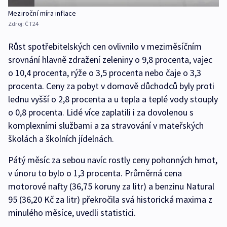
Meziroční míra inflace
Zdroj:
ČT24
Růst spotřebitelských cen ovlivnilo v meziměsíčním
srovnání hlavně zdražení zeleniny o 9,8 procenta, vajec
o 10,4 procenta, rýže o 3,5 procenta nebo čaje o 3,3
procenta. Ceny za pobyt v domově důchodců byly proti
lednu vyšší o 2,8 procenta a u tepla a teplé vody stouply
o 0,8 procenta. Lidé více zaplatili i za dovolenou s
komplexními službami a za stravování v mateřských
školách a školních jídelnách.
Pátý měsíc za sebou navíc rostly ceny pohonných hmot,
v únoru to bylo o 1,3 procenta. Průměrná cena
motorové nafty (36,75 koruny za litr) a benzinu Natural
95 (36,20 Kč za litr) překročila svá historická maxima z
minulého měsíce, uvedli statistici.