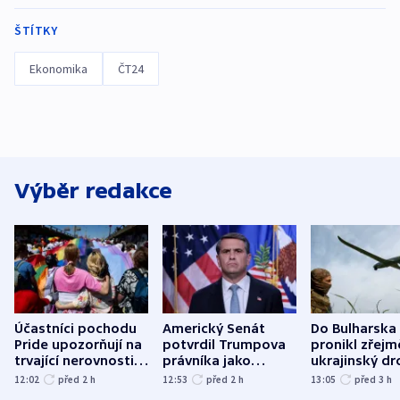
ŠTÍTKY
Ekonomika
ČT24
Výběr redakce
Účastníci pochodu
Americký Senát
Do Bulharska
Pride upozorňují na
potvrdil Trumpova
pronikl zřejm
trvající nerovnosti i
právníka jako
ukrajinský dr
společenskou
ministra
explodoval k
12:02
před 2
h
12:53
před 2
h
13:05
před 3
h
atmosféru
spravedlnosti
od plynovod