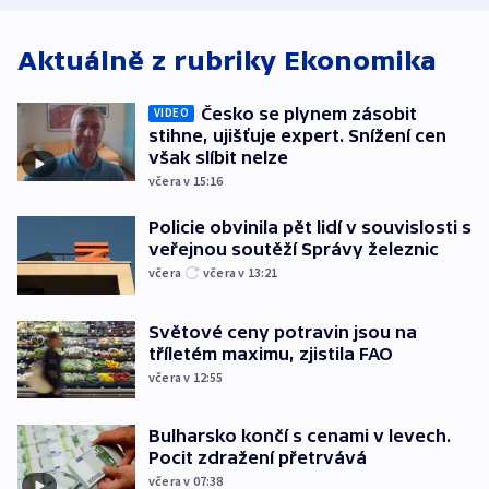
Aktuálně z rubriky
Ekonomika
Česko se plynem zásobit
VIDEO
stihne, ujišťuje expert. Snížení cen
však slíbit nelze
včera v 15:16
Policie obvinila pět lidí v souvislosti s
veřejnou soutěží Správy železnic
včera
včera v 13:21
Světové ceny potravin jsou na
tříletém maximu, zjistila FAO
včera v 12:55
Bulharsko končí s cenami v levech.
Pocit zdražení přetrvává
včera v 07:38