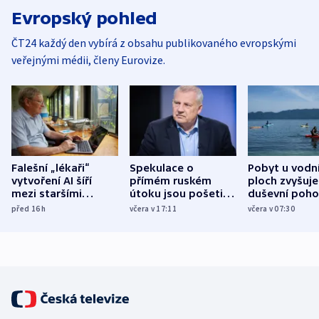
Evropský pohled
ČT24 každý den vybírá z obsahu publikovaného evropskými
veřejnými médii, členy Eurovize.
Falešní „lékaři“
Spekulace o
Pobyt u vodn
vytvoření AI šíří
přímém ruském
ploch zvyšuje
mezi staršími
útoku jsou pošetilé,
duševní poho
Poláky nebezpečné
míní estonský
ukázala
před 16
h
včera v 17:11
včera v 07:30
zdravotní rady
bezpečnostní
mezinárodní 
expert