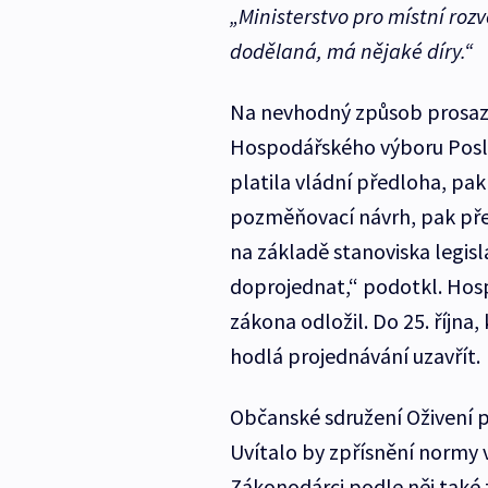
„Ministerstvo pro místní rozv
dodělaná, má nějaké díry.“
Na nevhodný způsob prosazo
Hospodářského výboru Posl
platila vládní předloha, pa
pozměňovací návrh, pak pře
na základě stanoviska legisl
doprojednat,“ podotkl. Hos
zákona odložil. Do 25. říjn
hodlá projednávání uzavřít.
Občanské sdružení Oživení 
Uvítalo by zpřísnění normy
Zákonodárci podle něj také 