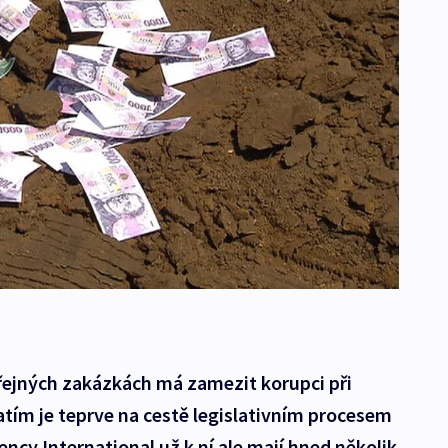
řejných zakázkách má zamezit korupci při
tím je teprve na cestě legislativním procesem
ncy International už k ní ale mají hned několik