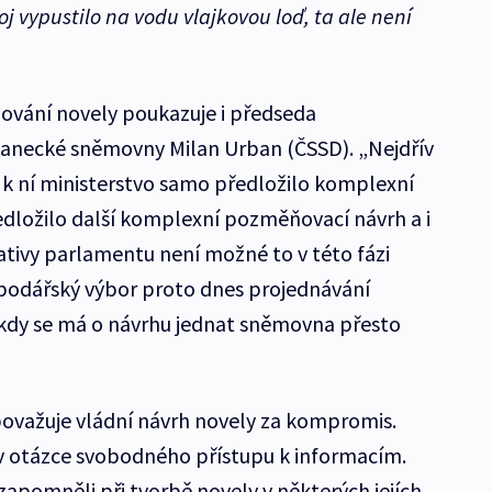
oj vypustilo na vodu vlajkovou loď, ta ale není
vání novely poukazuje i předseda
anecké sněmovny Milan Urban (ČSSD). „Nejdřív
k k ní ministerstvo samo předložilo komplexní
dložilo další komplexní pozměňovací návrh a i
ativy parlamentu není možné to v této fázi
podářský výbor proto dnes projednávání
a, kdy se má o návrhu jednat sněmovna přesto
považuje vládní návrh novely za kompromis.
 v otázce svobodného přístupu k informacím.
zapomněli při tvorbě novely v některých jejích