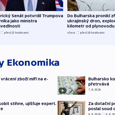
rický Senát potvrdil Trumpova
Do Bulharska pronikl z
níka jako ministra
ukrajinský dron, explo
avedlnosti
kilometr od plynovodu
před 15
hodinami
včera
před 16
hodinami
ky
Ekonomika
vrácení zboží míří na e-
Bulharsko ko
přetrvává
7. 8. 2026
bit stihne, ujišťuje expert.
Za dotační 
ze
poslal soud 
6. 8. 2026
6. 8. 2