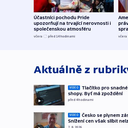
Účastníci pochodu Pride
Ame
upozorňují na trvající nerovnosti i
práv
společenskou atmosféru
spr
včera
před 14
hodinami
včera
Aktuálně z rubri
Tlačítko pro snadné 
VIDEO
shopy. Byť má zpoždění
před 4
hodinami
Česko se plynem záso
VIDEO
Snížení cen však slíbit nel
7. 8. 2026