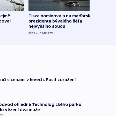
řejmě
Tisza nominovala na maďarského
Ruský
doval
prezidenta bývalého šéfa
čtyři 
nejvyššího soudu
včera
před 21
hodinami
nčí s cenami v levech. Pocit zdražení
podvod ohledně Technologického parku
do vězení dva muže
026