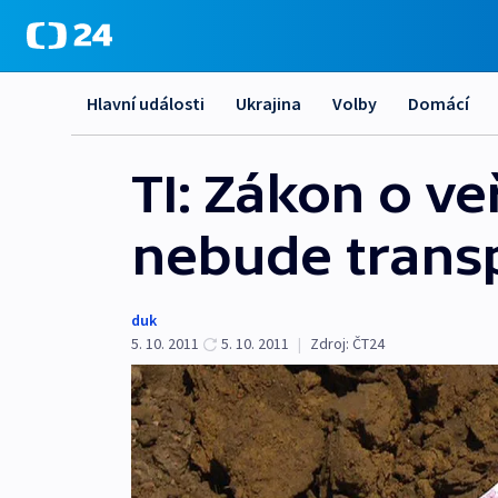
Hlavní události
Ukrajina
Volby
Domácí
TI: Zákon o v
nebude trans
duk
5. 10. 2011
5. 10. 2011
|
Zdroj:
ČT24