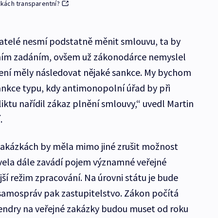
kách transparentní?
vatelé nesmí podstatně měnit smlouvu, ta by
ním zadáním, ovšem už zákonodárce nemyslel
šení měly následovat nějaké sankce. My bychom
sankce typu, kdy antimonopolní úřad by při
liktu nařídil zákaz plnění smlouvy,“ uvedl Martin
.
zakázkách by měla mimo jiné zrušit možnost
vela dále zavádí pojem významné veřejné
jší režim zpracování. Na úrovni státu je bude
 samospráv pak zastupitelstvo. Zákon počítá
 tendry na veřejné zakázky budou muset od roku