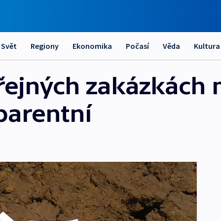
Svět
Regiony
Ekonomika
Počasí
Věda
Kultura
eřejných zakázkách
parentní