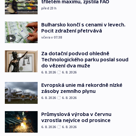
tříletém maximu, zjistila FAO
před 23
h
Bulharsko končí s cenami v levech.
Pocit zdražení přetrvává
včera v 07:38
Za dotační podvod ohledně
Technologického parku poslal soud
do vězení dva muže
6. 8. 2026
6. 8. 2026
Evropská unie má rekordně nízké
zásoby zemního plynu
6. 8. 2026
6. 8. 2026
Průmyslová výroba v červnu
vzrostla nejvíce od prosince
6. 8. 2026
6. 8. 2026