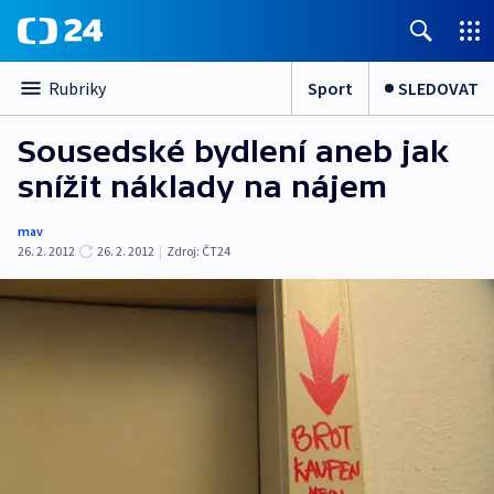
Sport
SLEDOVAT
Rubriky
Sousedské bydlení aneb jak
snížit náklady na nájem
mav
26. 2. 2012
26. 2. 2012
|
Zdroj:
ČT24