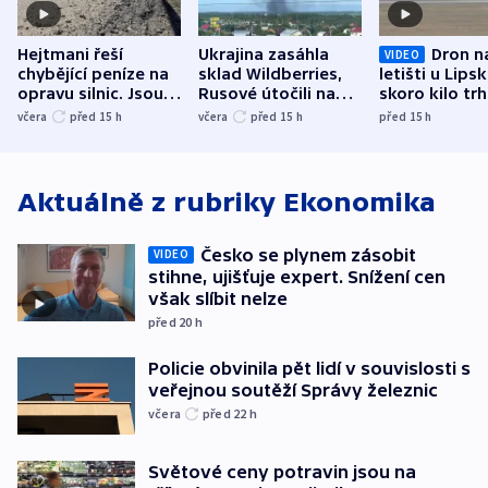
Hejtmani řeší
Ukrajina zasáhla
Dron n
VIDEO
chybějící peníze na
sklad Wildberries,
letišti u Lips
opravu silnic. Jsou
Rusové útočili na
skoro kilo trh
nenárokové, namítá
trh, hasiče či
indicie ukazuj
včera
před 15
h
včera
před 15
h
před 15
h
ministerstvo
stadion
Rusko
Aktuálně z rubriky
Ekonomika
Česko se plynem zásobit
VIDEO
stihne, ujišťuje expert. Snížení cen
však slíbit nelze
před 20
h
Policie obvinila pět lidí v souvislosti s
veřejnou soutěží Správy železnic
včera
před 22
h
Světové ceny potravin jsou na