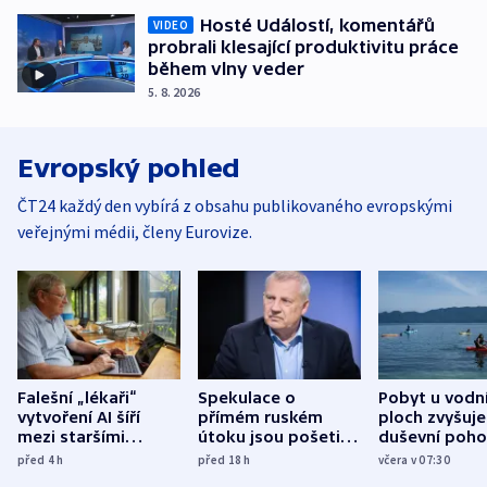
Hosté Událostí, komentářů
VIDEO
probrali klesající produktivitu práce
během vlny veder
5. 8. 2026
Evropský pohled
ČT24 každý den vybírá z obsahu publikovaného evropskými
veřejnými médii, členy Eurovize.
Falešní „lékaři“
Spekulace o
Pobyt u vodn
vytvoření AI šíří
přímém ruském
ploch zvyšuje
mezi staršími
útoku jsou pošetilé,
duševní poho
Poláky nebezpečné
míní estonský
ukázala
před 4
h
před 18
h
včera v 07:30
zdravotní rady
bezpečnostní
mezinárodní 