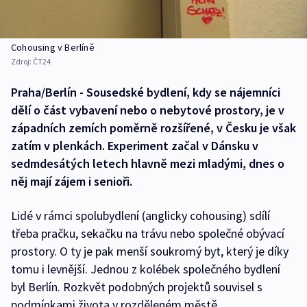
Cohousing v Berlíně
Zdroj:
ČT24
Praha/Berlín - Sousedské bydlení, kdy se nájemníci
dělí o část vybavení nebo o nebytové prostory, je v
západních zemích poměrně rozšířené, v Česku je však
zatím v plenkách. Experiment začal v Dánsku v
sedmdesátých letech hlavně mezi mladými, dnes o
něj mají zájem i senioři.
Lidé v rámci spolubydlení (anglicky cohousing) sdílí
třeba pračku, sekačku na trávu nebo společné obývací
prostory. O ty je pak menší soukromý byt, který je díky
tomu i levnější. Jednou z kolébek společného bydlení
byl Berlín. Rozkvět podobných projektů souvisel s
podmínkami života v rozděleném městě.