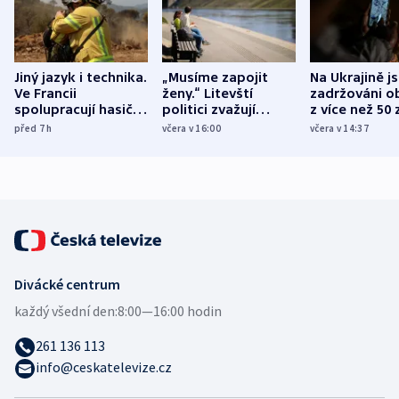
Jiný jazyk i technika.
„Musíme zapojit
Na Ukrajině j
Ve Francii
ženy.“ Litevští
zadržováni o
spolupracují hasiči z
politici zvažují
z více než 50 
různých zemí
dohodu o
Bojovali na s
před 7
h
včera v 16:00
včera v 14:37
demografii
Ruska
Divácké centrum
každý všední den:
8:00—16:00 hodin
261 136 113
info@ceskatelevize.cz