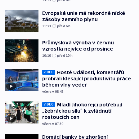
Evropská unie má rekordně nízké
zásoby zemního plynu
11:23
před 6
h
Průmyslová výroba v červnu
vzrostla nejvíce od prosince
10:10
před 10
h
Hosté Událostí, komentářů
VIDEO
probrali klesající produktivitu práce
během vlny veder
včera v 08:48
Mladí Jihokorejci potřebují
VIDEO
„žebráckou sílu“ k zvládnutí
rostoucích cen
včera v 07:30
Domácí banky by zhoršení