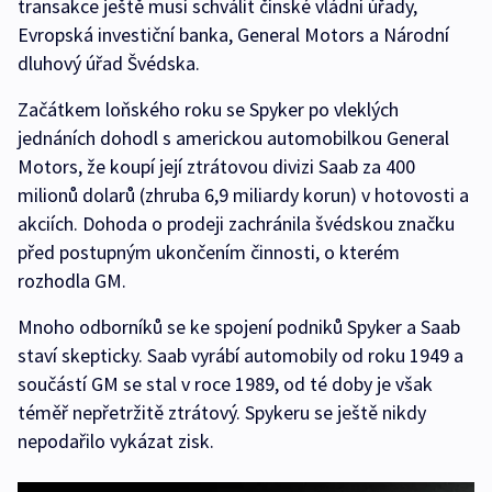
transakce ještě musí schválit čínské vládní úřady,
Evropská investiční banka, General Motors a Národní
dluhový úřad Švédska.
Začátkem loňského roku se Spyker po vleklých
jednáních dohodl s americkou automobilkou General
Motors, že koupí její ztrátovou divizi Saab za 400
milionů dolarů (zhruba 6,9 miliardy korun) v hotovosti a
akciích. Dohoda o prodeji zachránila švédskou značku
před postupným ukončením činnosti, o kterém
rozhodla GM.
Mnoho odborníků se ke spojení podniků Spyker a Saab
staví skepticky. Saab vyrábí automobily od roku 1949 a
součástí GM se stal v roce 1989, od té doby je však
téměř nepřetržitě ztrátový. Spykeru se ještě nikdy
nepodařilo vykázat zisk.