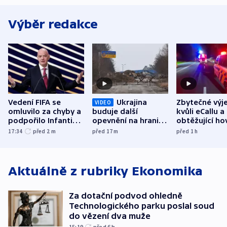
Výběr redakce
Vedení FIFA se
Ukrajina
Zbytečné výj
VIDEO
omluvilo za chyby a
buduje další
kvůli eCallu a
podpořilo Infantina.
opevnění na hranici
obtěžující ho
UEFA trvá na
s Běloruskem
zdržují záchr
17:34
před 2
m
před 17
m
před 1
h
bojkotu
Aktuálně z rubriky
Ekonomika
Za dotační podvod ohledně
Technologického parku poslal soud
do vězení dva muže
15:19
před 6
h