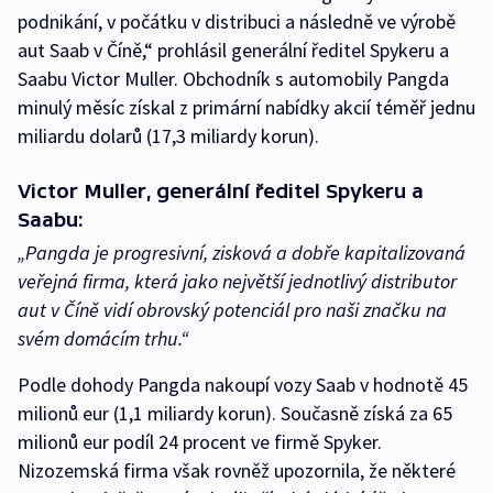
podnikání, v počátku v distribuci a následně ve výrobě
aut Saab v Číně,“ prohlásil generální ředitel Spykeru a
Saabu Victor Muller. Obchodník s automobily Pangda
minulý měsíc získal z primární nabídky akcií téměř jednu
miliardu dolarů (17,3 miliardy korun).
Victor Muller, generální ředitel Spykeru a
Saabu:
„Pangda je progresivní, zisková a dobře kapitalizovaná
veřejná firma, která jako největší jednotlivý distributor
aut v Číně vidí obrovský potenciál pro naši značku na
svém domácím trhu.“
Podle dohody Pangda nakoupí vozy Saab v hodnotě 45
milionů eur (1,1 miliardy korun). Současně získá za 65
milionů eur podíl 24 procent ve firmě Spyker.
Nizozemská firma však rovněž upozornila, že některé