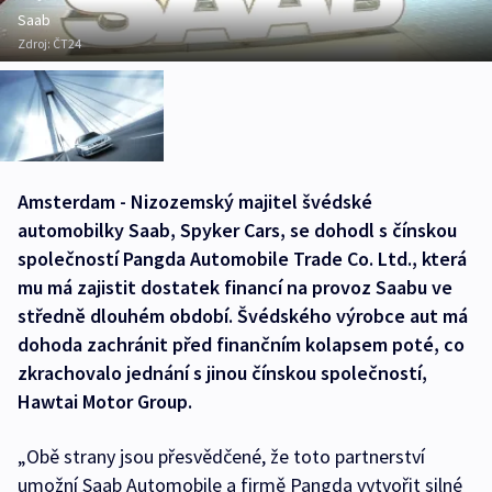
Saab
Zdroj:
ČT24
Amsterdam - Nizozemský majitel švédské
automobilky Saab, Spyker Cars, se dohodl s čínskou
společností Pangda Automobile Trade Co. Ltd., která
mu má zajistit dostatek financí na provoz Saabu ve
středně dlouhém období. Švédského výrobce aut má
dohoda zachránit před finančním kolapsem poté, co
zkrachovalo jednání s jinou čínskou společností,
Hawtai Motor Group.
„Obě strany jsou přesvědčené, že toto partnerství
umožní Saab Automobile a firmě Pangda vytvořit silné