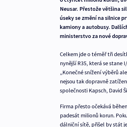
Neusar. Přestože většina si
úseky se změní na silnice pr
kamiony a autobusy. Dalšíc
ministerstvo za nové dopra
Celkem jde o téměř tři desítk
nynější R35, která se stane 
„Konečné snížení výběrů ale n
nejsou tak dopravně zatížen
společnosti Kapsch, David Š
Firma přesto očekává během 
padesát milionů korun. Poku
dálniční sítě, přišel by stát