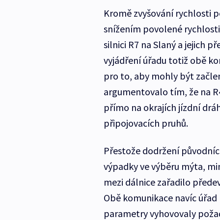
Kromě zvyšování rychlosti po
snížením povolené rychlosti 
silnici R7 na Slaný a jejich 
vyjádření úřadu totiž obě 
pro to, aby mohly být začle
argumentovalo tím, že na R
přímo na okrajích jízdní drá
připojovacích pruhů.
Přestože dodržení původní
výpadky ve výběru mýta, min
mezi dálnice zařadilo přede
Obě komunikace navíc úřad p
parametry vyhovovaly požad