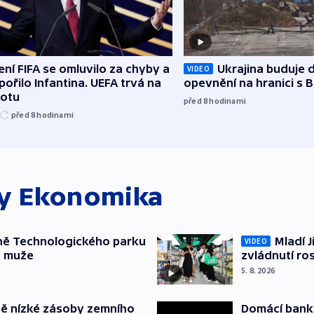
ní FIFA se omluvilo za chyby a
Ukrajina buduje d
VIDEO
ořilo Infantina. UEFA trvá na
opevnění na hranici s 
kotu
před 8
hodinami
před 8
hodinami
ky
Ekonomika
ně Technologického parku
Mladí J
VIDEO
a muže
zvládnutí ro
5. 8. 2026
ě nízké zásoby zemního
Domácí bank