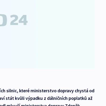
ích silnic, které ministerstvo dopravy chystá od
aví stát kvůli výpadku z dálničních poplatků až
vedl mluvčí ministerstva dopravy Zdeněk