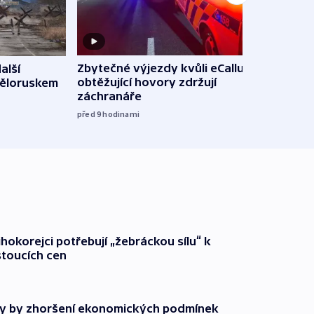
Zbytečné výjezdy kvůli eCallu a
alší
Incid
obtěžující hovory zdržují
Běloruskem
Lips
záchranáře
úmys
expl
před 9
hodinami
včera
ihokorejci potřebují „žebráckou sílu“ k
stoucích cen
y by zhoršení ekonomických podmínek