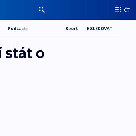
ČT
Podcasty
Sport
SLEDOVAT
 stát o