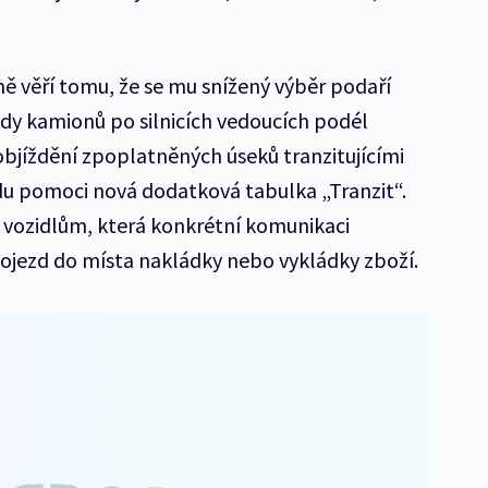
ě věří tomu, že se mu snížený výběr podaří
y kamionů po silnicích vedoucích podél
objíždění zpoplatněných úseků tranzitujícími
u pomoci nová dodatková tabulka „Tranzit“.
 vozidlům, která konkrétní komunikaci
ojezd do místa nakládky nebo vykládky zboží.