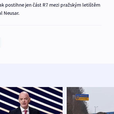
ak postihne jen část R7 mezi pražským letištěm
l Neusar.