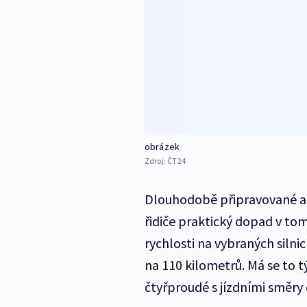
obrázek
Zdroj:
ČT24
Dlouhodobě připravované adm
řidiče praktický dopad v to
rychlosti na vybraných silnic
na 110 kilometrů. Má se to t
čtyřproudé s jízdními směry