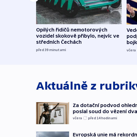
Opilých řidičů nemotorových
Vede
vozidel skokově přibylo, nejvíc ve
podp
středních Čechách
boj
před 39
minutami
včera
Aktuálně z rubri
Za dotační podvod ohled
poslal soud do vězení dv
včera
před 14
hodinami
Evropská unie má rekordn