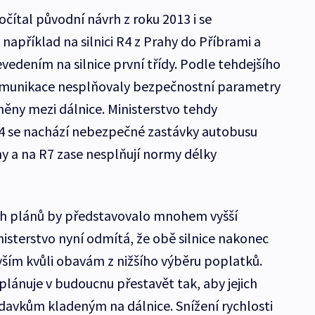
čítal původní návrh z roku 2013 i se
například na silnici R4 z Prahy do Příbrami a
převedením na silnice první třídy. Podle tehdejšího
komunikace nesplňovaly bezpečnostní parametry
něny mezi dálnice. Ministerstvo tehdy
4 se nachází nebezpečné zastávky autobusu
hy a na R7 zase nesplňují normy délky
ch plánů by představovalo mnohem vyšší
isterstvo nyní odmítá, že obě silnice nakonec
vším kvůli obavám z nižšího výběru poplatků.
lánuje v budoucnu přestavět tak, aby jejich
avkům kladeným na dálnice. Snížení rychlosti