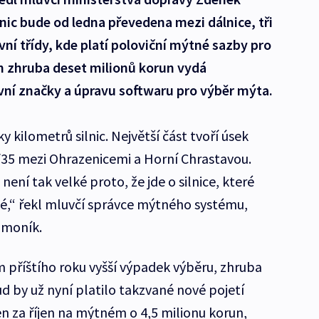
lnic bude od ledna převedena mezi dálnice, tři
vní třídy, kde platí poloviční mýtné sazby pro
h zhruba deset milionů korun vydá
vní značky a úpravu softwaru pro výběr mýta.
y kilometrů silnic. Největší část tvoří úsek
I/35 mezi Ohrazenicemi a Horní Chrastavou.
ení tak velké proto, že jde o silnice, které
é,“ řekl mluvčí správce mýtného systému,
imoník.
příštího roku vyšší výpadek výběru, zhruba
d by už nyní platilo takzvané nové pojetí
 jen za říjen na mýtném o 4,5 milionu korun,