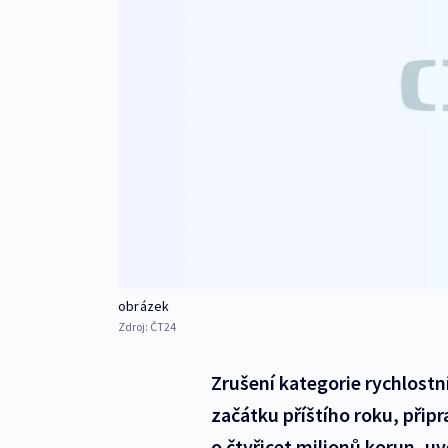
obrázek
Zdroj:
ČT24
Zrušení kategorie rychlostn
začátku příštího roku, připr
o čtyřicet milionů korun, u