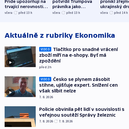
Pride upozorňují na
potvrdil Trumpova
pronikl zřejm
trvající nerovnosti i
právníka jako
ukrajinský dr
společenskou
ministra
explodoval k
včera
před 13
h
včera
před 13
h
včera
před 14
h
atmosféru
spravedlnosti
od plynovod
Aktuálně z rubriky
Ekonomika
Tlačítko pro snadné vrácení
VIDEO
zboží míří na e-shopy. Byť má
zpoždění
před 2
h
Česko se plynem zásobit
VIDEO
stihne, ujišťuje expert. Snížení cen
však slíbit nelze
7. 8. 2026
Policie obvinila pět lidí v souvislosti s
veřejnou soutěží Správy železnic
7. 8. 2026
7. 8. 2026