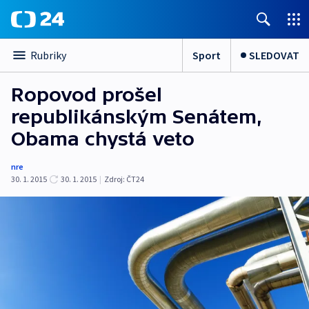
Sport
SLEDOVAT
Rubriky
Ropovod prošel
republikánským Senátem,
Obama chystá veto
nre
30. 1. 2015
30. 1. 2015
|
Zdroj:
ČT24