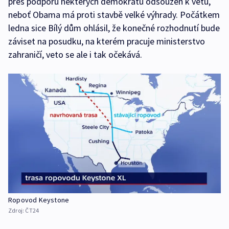
přes podporu některých demokratů odsouzen k vetu,
neboť Obama má proti stavbě velké výhrady. Počátkem
ledna sice Bílý dům ohlásil, že konečné rozhodnutí bude
záviset na posudku, na kterém pracuje ministerstvo
zahraničí, veto se ale i tak očekává.
Ropovod Keystone
Zdroj:
ČT24