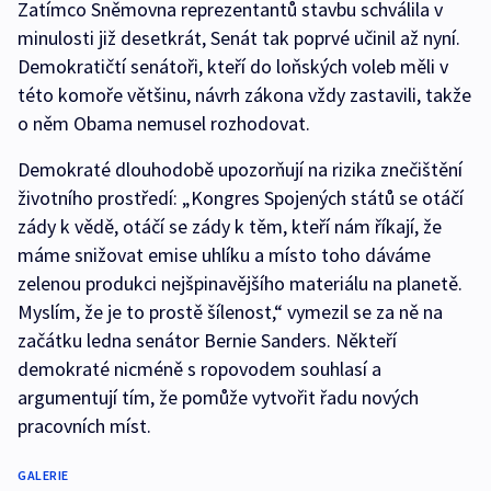
Zatímco Sněmovna reprezentantů stavbu schválila v
minulosti již desetkrát, Senát tak poprvé učinil až nyní.
Demokratičtí senátoři, kteří do loňských voleb měli v
této komoře většinu, návrh zákona vždy zastavili, takže
o něm Obama nemusel rozhodovat.
Demokraté dlouhodobě upozorňují na rizika znečištění
životního prostředí: „Kongres Spojených států se otáčí
zády k vědě, otáčí se zády k těm, kteří nám říkají, že
máme snižovat emise uhlíku a místo toho dáváme
zelenou produkci nejšpinavějšího materiálu na planetě.
Myslím, že je to prostě šílenost,“ vymezil se za ně na
začátku ledna senátor Bernie Sanders. Někteří
demokraté nicméně s ropovodem souhlasí a
argumentují tím, že pomůže vytvořit řadu nových
pracovních míst.
GALERIE