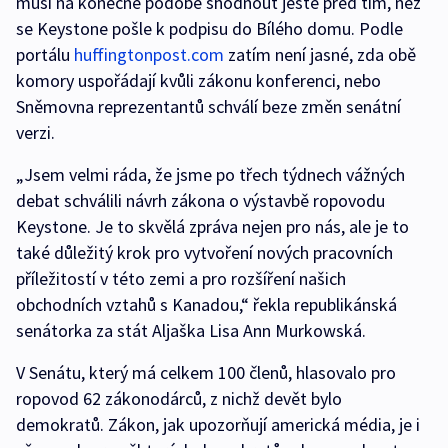
musí na konečné podobě shodnout ještě před tím, než
se Keystone pošle k podpisu do Bílého domu. Podle
portálu
huffingtonpost.com
zatím není jasné, zda obě
komory uspořádají kvůli zákonu konferenci, nebo
Sněmovna reprezentantů schválí beze změn senátní
verzi.
„Jsem velmi ráda, že jsme po třech týdnech vážných
debat schválili návrh zákona o výstavbě ropovodu
Keystone. Je to skvělá zpráva nejen pro nás, ale je to
také důležitý krok pro vytvoření nových pracovních
příležitostí v této zemi a pro rozšíření našich
obchodních vztahů s Kanadou,“ řekla republikánská
senátorka za stát Aljaška Lisa Ann Murkowská.
V Senátu, který má celkem 100 členů, hlasovalo pro
ropovod 62 zákonodárců, z nichž devět bylo
demokratů. Zákon, jak upozorňují americká média, je i