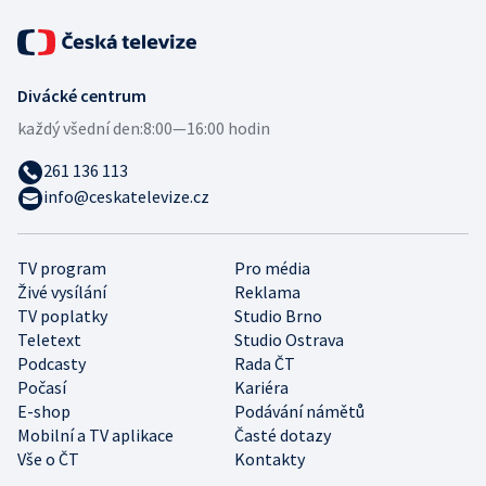
Divácké centrum
každý všední den:
8:00—16:00 hodin
261 136 113
info@ceskatelevize.cz
TV program
Pro média
Živé vysílání
Reklama
TV poplatky
Studio Brno
Teletext
Studio Ostrava
Podcasty
Rada ČT
Počasí
Kariéra
E-shop
Podávání námětů
Mobilní a TV aplikace
Časté dotazy
Vše o ČT
Kontakty