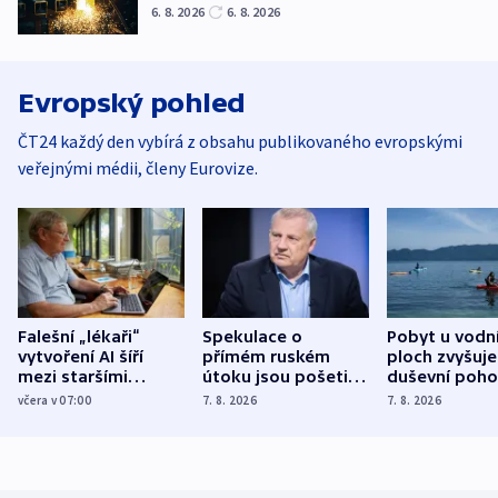
6. 8. 2026
6. 8. 2026
Evropský pohled
ČT24 každý den vybírá z obsahu publikovaného evropskými
veřejnými médii, členy Eurovize.
Falešní „lékaři“
Spekulace o
Pobyt u vodn
vytvoření AI šíří
přímém ruském
ploch zvyšuje
mezi staršími
útoku jsou pošetilé,
duševní poho
Poláky nebezpečné
míní estonský
ukázala
včera v 07:00
7. 8. 2026
7. 8. 2026
zdravotní rady
bezpečnostní
mezinárodní 
expert