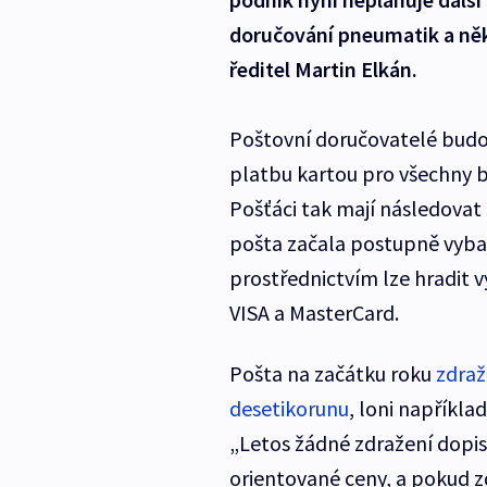
doručování pneumatik a něk
ředitel Martin Elkán.
Poštovní doručovatelé budo
platbu kartou pro všechny ba
Pošťáci tak mají následovat
pošta začala postupně vybav
prostřednictvím lze hradit 
VISA a MasterCard.
Pošta na začátku roku
zdraž
desetikorunu
, loni napříkla
„Letos žádné zdražení dopi
orientované ceny, a pokud zdr