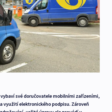
í vybaví své doručovatele mobilními zařízeními,
a využití elektronického podpisu. Zároveň
zdražování, určité úpravy ale provádí u