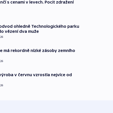
nčí s cenami v levech. Pocit zdražení
podvod ohledně Technologického parku
do vězení dva muže
026
ie má rekordně nízké zásoby zemního
026
ýroba v červnu vzrostla nejvíce od
026