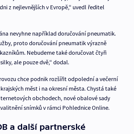
edni z nejlevnějších v Evropě,“ uvedl ředitel
lkána nevyhne například doručování pneumatik.
lužby, proto doručování pneumatik výrazně
kazníkům. Nebudeme také doručovat čtyři
ilky, ale pouze dvě,“ dodal.
ovozu chce podnik rozšířit odpolední a večerní
rajských měst i na okresní města. Chystá také
nternetových obchodech, nové obalové sady
kvalitnění snímků v rámci Pohlednice Online.
B a další partnerské