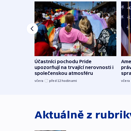
Účastníci pochodu Pride
Ame
upozorňují na trvající nerovnosti i
práv
společenskou atmosféru
spr
včera
před 12
hodinami
včera
Aktuálně z rubri