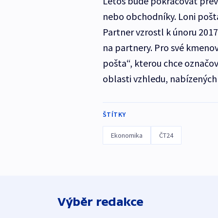
Letos bude pokračovat pře
nebo obchodníky. Loni pošta
Partner vzrostl k únoru 2017
na partnery. Pro své kmenové
pošta“, kterou chce označov
oblasti vzhledu, nabízených 
ŠTÍTKY
Ekonomika
ČT24
Výběr redakce