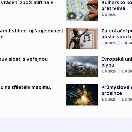
vrácení zboží míří na e-
Bulharsko ko
přetrvává
7. 8. 2026
bit stihne, ujišťuje expert.
Za dotační 
ze
poslal soud 
6. 8. 2026
6. 8. 2
souvislosti s veřejnou
Evropská un
plynu
6. 8. 2026
6. 8. 2
u na tříletém maximu,
Průmyslová v
prosince
6. 8. 2026
6. 8. 2