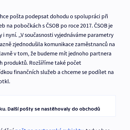
chce pošta podepsat dohodu o spolupráci při
žeb na pobočkách s ČSOB po roce 2017. ČSOB je
i nyní. „V současnosti vyjednáváme parametry
razně zjednodušila komunikace zaměstnanců na
hlavně v tom, že budeme mít jednoho partnera
h produktů. Rozšíříme také počet
ídkou finančních služeb a chceme se podílet na
otkl.
nku. Další pošty se nastěhovaly do obchodů