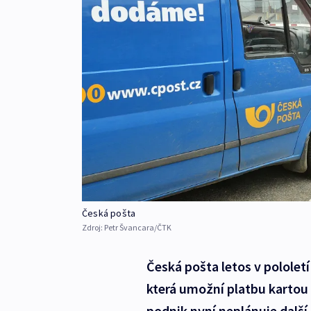
Česká pošta
Zdroj:
Petr Švancara/ČTK
Česká pošta letos v pololet
která umožní platbu kartou 
podnik nyní neplánuje další 