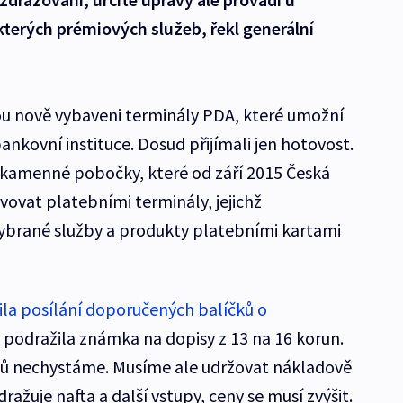
terých prémiových služeb, řekl generální
u nově vybaveni terminály PDA, které umožní
nkovní instituce. Dosud přijímali jen hotovost.
 kamenné pobočky, které od září 2015 Česká
ovat platebními terminály, jejichž
vybrané služby a produkty platebními kartami
ila posílání doporučených balíčků o
d podražila známka na dopisy z 13 na 16 korun.
sů nechystáme. Musíme ale udržovat nákladově
ažuje nafta a další vstupy, ceny se musí zvýšit.