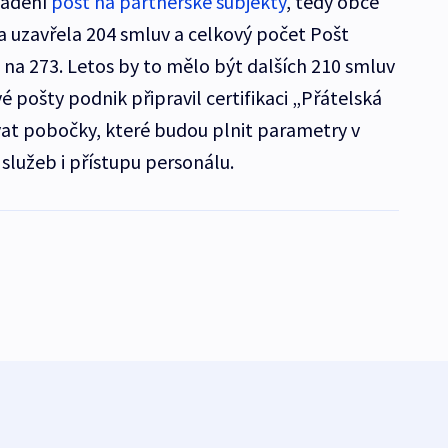
vádění
pošt na partnerské subjekty
, tedy obce
 uzavřela 204 smluv a celkový počet Pošt
 na 273. Letos by to mělo být dalších 210 smluv
 pošty podnik připravil certifikaci „Přátelská
at pobočky, které budou plnit parametry v
služeb i přístupu personálu.