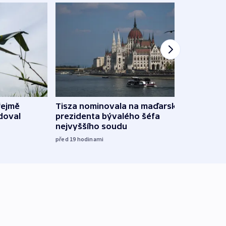
řejmě
Tisza nominovala na maďarského
Ruský
doval
prezidenta bývalého šéfa
čtyři 
nejvyššího soudu
včera
před 19
hodinami