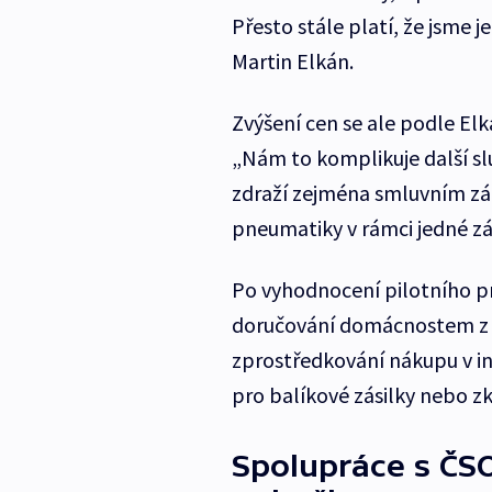
Přesto stále platí, že jsme j
Martin Elkán.
Zvýšení cen se ale podle E
„Nám to komplikuje další s
zdraží zejména smluvním zá
pneumatiky v rámci jedné zás
Po vyhodnocení pilotního pr
doručování domácnostem z k
zprostředkování nákupu v i
pro balíkové zásilky nebo z
Spolupráce s ČSO